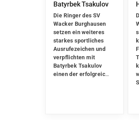
Batyrbek Tsakulov
Die Ringer des SV
D
Wacker Burghausen
setzen ein weiteres
s
starkes sportliches
k
Ausrufezeichen und
F
verpflichten mit
T
Batyrbek Tsakulov
einen der erfolgreic
…
w