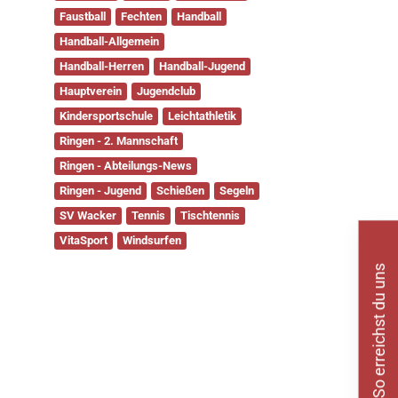
Faustball
Fechten
Handball
Handball-Allgemein
Handball-Herren
Handball-Jugend
Hauptverein
Jugendclub
Kindersportschule
Leichtathletik
Ringen - 2. Mannschaft
Ringen - Abteilungs-News
Ringen - Jugend
Schießen
Segeln
SV Wacker
Tennis
Tischtennis
VitaSport
Windsurfen
So erreichst du uns