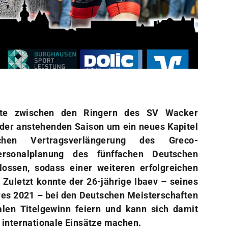
Sportangebote
Mi
Sportsuche
Dei
Abteilungen
Do
VitaSport
Wei
Kindersportschule
hte zwischen den Ringern des SV Wacker
 der anstehenden Saison um ein neues Kapitel
ichen Vertragsverlängerung des Greco-
rsonalplanung des fünffachen Deutschen
ossen, sodass einer weiteren erfolgreichen
Zuletzt konnte der 26-jährige Ibaev – seines
es 2021 – bei den Deutschen Meisterschaften
nalen Titelgewinn feiern und kann sich damit
 internationale Einsätze machen.