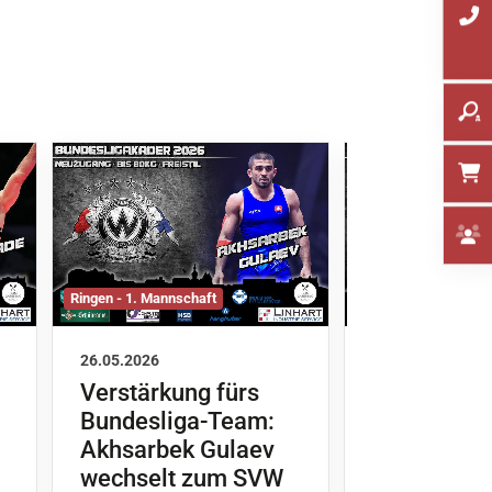
Ringen - 1. Mannschaft
Ringen - 1. Mannsch
26.05.2026
19.05.2026
Verstärkung fürs
Neue Ausr
Bundesliga-Team:
der Greco-
Akhsarbek Gulaev
Idris Ibaev
wechselt zum SVW
Baschir Ka