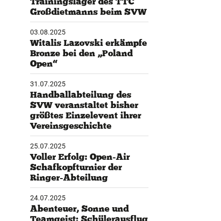
Trainingslager des TTC
Großdietmanns beim SVW
tglieder-Service
ne Mitgliedschaft
03.08.2025
Witalis Lazovski erkämpfe
wnloads
Bronze bei den „Poland
teres
Open“
31.07.2025
Handballabteilung des
SVW veranstaltet bisher
größtes Einzelevent ihrer
Vereinsgeschichte
25.07.2025
Voller Erfolg: Open-Air
Schafkopfturnier der
Ringer-Abteilung
24.07.2025
Abenteuer, Sonne und
Teamgeist: Schülerausflug