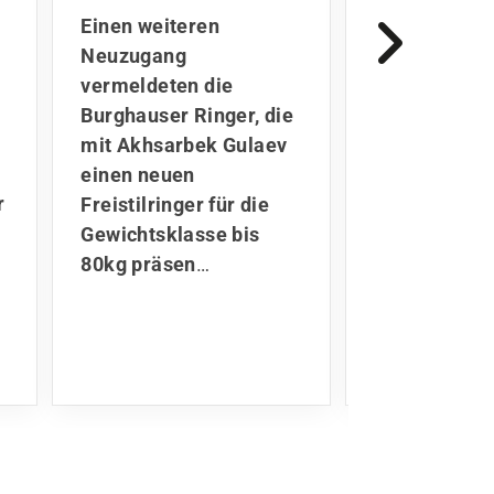
bleiben B
Einen weiteren
treu
Neuzugang
Der SV Wac
vermeldeten die
Burghausen s
Burghauser Ringer, die
starkes Zeic
mit Akhsarbek Gulaev
Kontinuität i
r-
einen neuen
Kaderplanung
Freistilringer für die
Ibaev und Ba
Gewichtsklasse bis
Kartojev ha
80kg präsen
…
absolute Pu