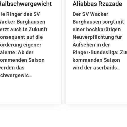
Halbschwergewicht
Aliabbas Rzazade
ie Ringer des SV
Der SV Wacker
Wacker Burghausen
Burghausen sorgt mit
etzt auch in Zukunft
einer hochkarätigen
onsequent auf die
Neuverpflichtung für
örderung eigener
Aufsehen in der Ringe
alente: Ab der
Bundesliga: Zur
kommenden Saison
kommenden Saison
erden das
wird der aserbaids
…
Schwergewic
…