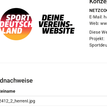
Konzep
NETZCOC
E-Mail:
h
Web:
www
Diese We
Projekt:
Sportdeu
ldnachweise
teiname
2412_2_herrenI.jpg