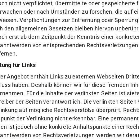
och nicht verpflichtet, übermittelte oder gespeicherte
Sportangebote
Mi
rwachen oder nach Umständen zu forschen, die auf ein
weisen. Verpflichtungen zur Entfernung oder Sperrung
Sportsuche
Dei
h den allgemeinen Gesetzen bleiben hiervon unberührt
Abteilungen
Do
och erst ab dem Zeitpunkt der Kenntnis einer konkrete
VitaSport
Wei
anntwerden von entsprechenden Rechtsverletzungen 
Kindersportschule
fernen.
tung für Links
er Angebot enthält Links zu externen Webseiten Dritter
fluss haben. Deshalb können wir für diese fremden In
rnehmen. Für die Inhalte der verlinkten Seiten ist stet
reiber der Seiten verantwortlich. Die verlinkten Seite
linkung auf mögliche Rechtsverstöße überprüft. Recht
tpunkt der Verlinkung nicht erkennbar. Eine permanente 
ten ist jedoch ohne konkrete Anhaltspunkte einer Rech
anntwerden von Rechtsverletzungen werden wir derar