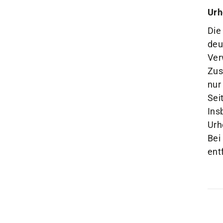
Urh
Die
deu
Ver
Zus
nur
Sei
Ins
Urh
Bei
ent