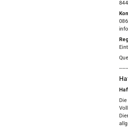
844
Kon
086
inf
Reg
Ein
Que
-----
Ha
Haf
Die
Vol
Die
Quicklinks
all