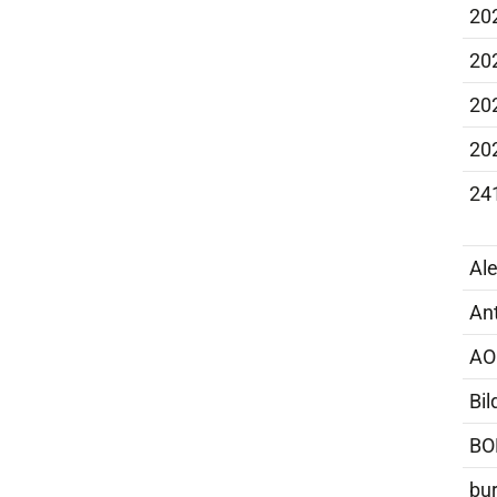
20
202
20
20
24
Al
An
AO
Bi
BO
bu