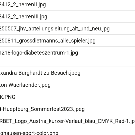
2412_2_herrenII.jpg
412_2_herrenIII.jpg
250507_jhv_abteilungsleitung_alt_und_neu.jpg
250811_grossdietmanns_alle_spieler.jpg
1218-logo-diabeteszentrum-1.jpg
exandra-Burghardt-zu-Besuch.jpeg
ton-Wuerlaender.jpeg
K.PNG
ld-Huepfburg_Sommerfest2023.jpeg
RBET_Logo_Austria_kurzer-Verlauf_blau_CMYK_Rad-1.j
rghausen-sport-color.png