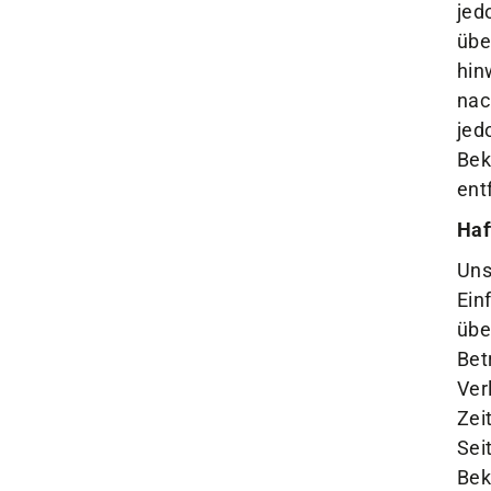
jed
Unser Verein
übe
hin
Der Verein
nac
Das sind wir
jed
Jobs
Bek
Sportstätten
ent
Haf
Uns
Ein
übe
Bet
Ver
Zei
Sei
Bek