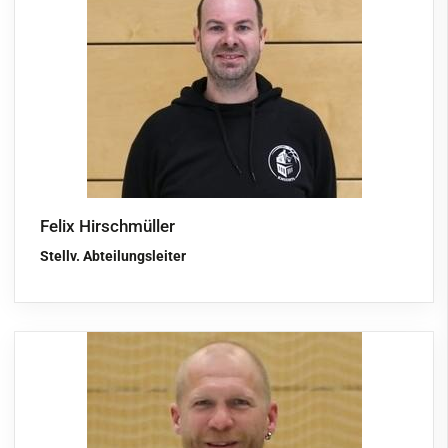
Faustball
Fechten
Fußball
Handball
Jugendclub
Kegeln
Felix Hirschmüller
Kindersportschule
Stellv. Abteilungsleiter
Leichtathletik
Paddeln
Radsport
Ringen
Schießen