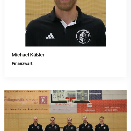
Schwimmen
Segeln
Ski
Tennis
Tischtennis
Michael Käßler
VitaSport
Finanzwart
Volleyball
Windsurfen
Service
Kontakt