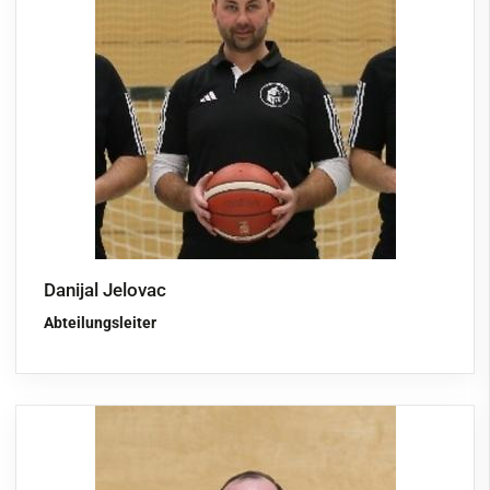
News & Events
Trainingszeiten
Abteilungsleitung
Leitbild: Grundsatz
Leitbild: Werte
Werte
Teams
Danijal Jelovac
Links
Abteilungsleiter
Sponsoren
Galerie
Cricket
Eisschützen