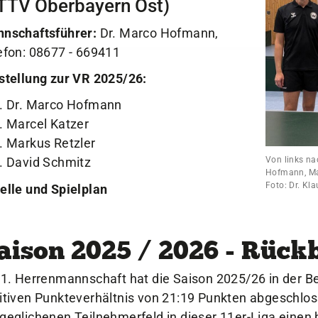
TTV Oberbayern Ost)
nschaftsführer:
Dr. Marco Hofmann,
efon: 08677 - 669411
stellung zur VR 2025/26:
Dr. Marco Hofmann
Marcel Katzer
Markus Retzler
Von links na
David Schmitz
Hofmann, Ma
Foto: Dr. Kl
elle und Spielplan
aison 2025 / 2026 - Rück
 1. Herrenmannschaft hat die Saison 2025/26 in der B
itiven Punkteverhältnis von 21:19 Punkten abgeschlo
geglichenen Teilnehmerfeld in dieser 11er-Liga einen h