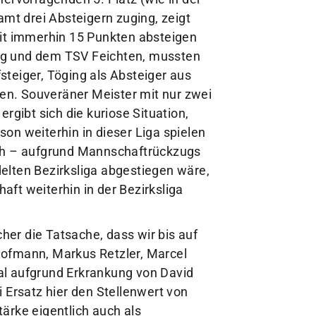
amt drei Absteigern zuging, zeigt
tglieder-Service
mit immerhin 15 Punkten absteigen
ne Mitgliedschaft
ng und dem TSV Feichten, mussten
wnloads
fsteiger, Töging als Absteiger aus
teres
sen. Souveräner Meister mit nur zwei
rgibt sich die kuriose Situation,
on weiterhin in dieser Liga spielen
ich – aufgrund Mannschaftrückzugs
elten Bezirksliga abgestiegen wäre,
ft weiterhin in der Bezirksliga
cher die Tatsache, dass wir bis auf
fmann, Markus Retzler, Marcel
al aufgrund Erkrankung von David
 Ersatz hier den Stellenwert von
stärke eigentlich auch als