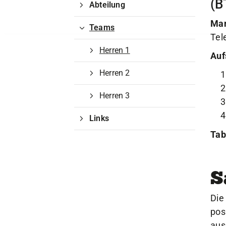
(B
Abteilung
Man
Teams
Tel
Herren 1
Auf
Herren 2
Herren 3
Links
Tab
S
Die
pos
Quicklinks
aus