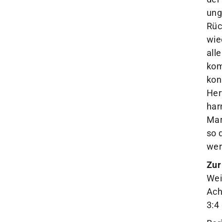
ung
Rüc
wie
all
kom
kon
Her
har
Mar
so 
wer
Zur
Wei
Ach
3:4
Ber