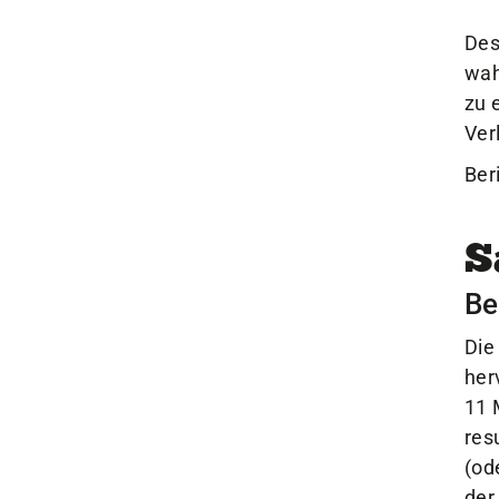
Des
wah
zu 
Ver
Ber
S
Be
Die
her
11 
res
(od
der