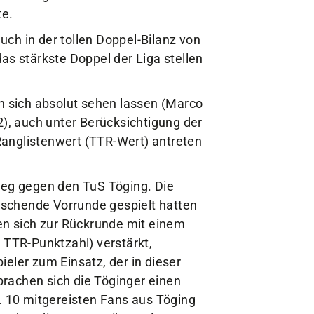
te.
auch in der tollen Doppel-Bilanz von
as stärkste Doppel der Liga stellen
en sich absolut sehen lassen (Marco
2), auch unter Berücksichtigung der
Ranglistenwert (TTR-Wert) antreten
ieg gegen den TuS Töging. Die
äuschende Vorrunde gespielt hatten
ten sich zur Rückrunde mit einem
TTR-Punktzahl) verstärkt,
eler zum Einsatz, der in dieser
rachen sich die Töginger einen
a. 10 mitgereisten Fans aus Töging
dert die Augen reiben, als