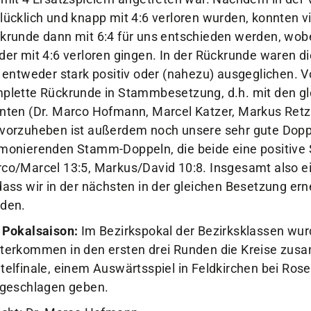
lücklich und knapp mit 4:6 verloren wurden, konnten vi
krunde dann mit 6:4 für uns entschieden werden, wobe
der mit 4:6 verloren gingen. In der Rückrunde waren d
e entweder stark positiv oder (nahezu) ausgeglichen. Vo
plette Rückrunde in Stammbesetzung, d.h. mit den gle
nten (Dr. Marco Hofmann, Marcel Katzer, Markus Retz
vorzuheben ist außerdem noch unsere sehr gute Doppe
monierenden Stamm-Doppeln, die beide eine positive 
co/Marcel 13:5, Markus/David 10:8. Insgesamt also ein
dass wir in der nächsten in der gleichen Besetzung ern
den.
 Pokalsaison:
Im Bezirkspokal der Bezirksklassen w
terkommen in den ersten drei Runden die Kreise zus
telfinale, einem Auswärtsspiel in Feldkirchen bei Ro
 geschlagen geben.
icht: Dr. Marco Hofmann