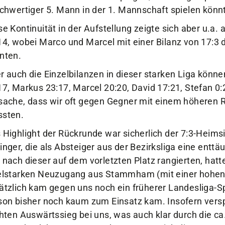
ichwertiger 5. Mann in der 1. Mannschaft spielen könn
se Kontinuität in der Aufstellung zeigte sich aber u.a. 
14, wobei Marco und Marcel mit einer Bilanz von 17:3 d
nten.
r auch die Einzelbilanzen in dieser starken Liga könn
17, Markus 23:17, Marcel 20:20, David 17:21, Stefan 0:
sache, dass wir oft gegen Gegner mit einem höheren 
sten.
 Highlight der Rückrunde war sicherlich der 7:3-Heims
inger, die als Absteiger aus der Bezirksliga eine entt
 nach dieser auf dem vorletzten Platz rangierten, hat
elstarken Neuzugang aus Stammham (mit einer hohen 
ätzlich kam gegen uns noch ein früherer Landesliga-Spi
son bisher noch kaum zum Einsatz kam. Insofern versp
chten Auswärtssieg bei uns, was auch klar durch die c
 Ausdruck kam. Umso mehr mussten sich diese verwun