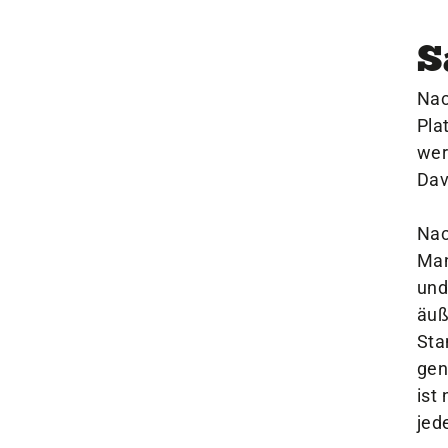
S
Nac
Pla
wer
Dav
Nac
Man
und
äuß
Sta
gen
ist
jed