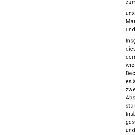
uns
Mar
und
Ins
die
dem
wie
Bec
es 
zwe
Abs
sta
Ins
ges
und