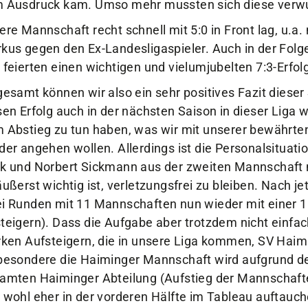
ere Mannschaft recht schnell mit 5:0 in Front lag, u.a
kus gegen den Ex-Landesligaspieler. Auch in der Folg
 feierten einen wichtigen und vielumjubelten 7:3-Erfol
gesamt können wir also ein sehr positives Fazit dieser
sen Erfolg auch in der nächsten Saison in dieser Liga 
 Abstieg zu tun haben, was wir mit unserer bewährt
der angehen wollen. Allerdings ist die Personalsitua
k und Norbert Sickmann aus der zweiten Mannschaft n
äußerst wichtig ist, verletzungsfrei zu bleiben. Nach 
i Runden mit 11 Mannschaften nun wieder mit einer 10
teigern). Dass die Aufgabe aber trotzdem nicht einfach
rken Aufsteigern, die in unsere Liga kommen, SV Haimin
besondere die Haiminger Mannschaft wird aufgrund de
amten Haiminger Abteilung (Aufstieg der Mannschaften 
 wohl eher in der vorderen Hälfte im Tableau auftauch