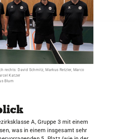
ch rechts: David Schmitz, Markus Retzler, Marco
rcel Katzer
aus Blum
blick
ezirksklasse A, Gruppe 3 mit einem
ssen, was in einem insgesamt sehr
ervorragenden 5. Platz (wie in der