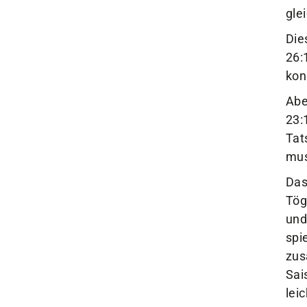
gle
Die
26:
kon
Abe
23:
Tat
mus
Das
Tög
und
spi
zus
Sai
lei
zum