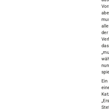
Vor
Unser Verein
abe
Der Verein
mus
Das sind wir
all
Jobs
der
Sportstätten
Ver
das
„mu
wäh
nun
spi
Ein
ein
Kat
„Er
Ste