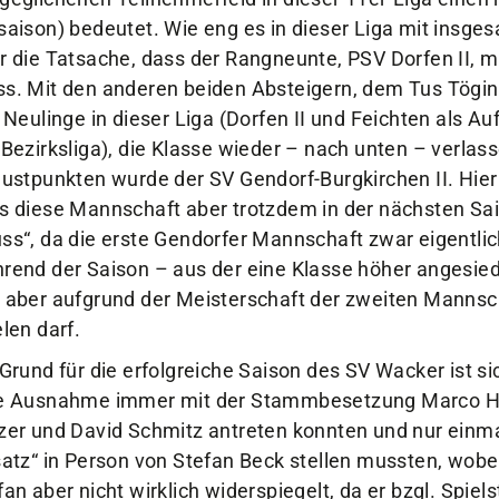
saison) bedeutet. Wie eng es in dieser Liga mit insges
Sportangebote
Mi
r die Tatsache, dass der Rangneunte, PSV Dorfen II, 
Sportsuche
Dei
s. Mit den anderen beiden Absteigern, dem Tus Tögi
Abteilungen
Do
e Neulinge in dieser Liga (Dorfen II und Feichten als Au
VitaSport
Wei
 Bezirksliga), die Klasse wieder – nach unten – verlas
Kindersportschule
lustpunkten wurde der SV Gendorf-Burgkirchen II. Hier e
s diese Mannschaft aber trotzdem in der nächsten Sais
ss“, da die erste Gendorfer Mannschaft zwar eigentl
rend der Saison – aus der eine Klasse höher angesied
 aber aufgrund der Meisterschaft der zweiten Mannscha
elen darf.
 Grund für die erfolgreiche Saison des SV Wacker ist si
e Ausnahme immer mit der Stammbesetzung Marco Ho
zer und David Schmitz antreten konnten und nur einm
satz“ in Person von Stefan Beck stellen mussten, wobei
fan aber nicht wirklich widerspiegelt, da er bzgl. Spiel