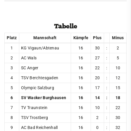
Ringen
News & Events
Tabelle
Teams
Platz
Mannschaft
Kämpfe
Plus
Minus
1. Bundesliga
1
KG Vigaun/Abtenau
16
30
:
2
Oberliga
2
AC Wals
16
27
:
5
Jugend
3
SC Anger
16
22
:
10
Saisonübersicht
4
TSV Berchtesgaden
16
20
:
12
Tabelle
5
Olympic Salzburg
16
17
:
15
Rückblick
6
SV Wacker Burghausen
16
14
:
18
2025
7
TV Traunstein
16
10
:
22
2024
8
TSV Trostberg
16
2
:
30
2023
9
AC Bad Reichenhall
16
0
:
32