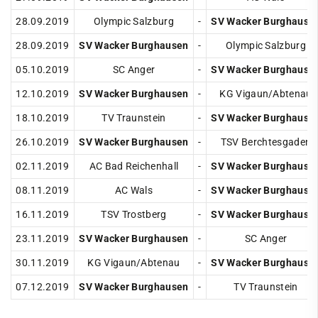
Cricket
28.09.2019
Olympic Salzburg
-
SV Wacker Burghause
Eisschützen
28.09.2019
SV Wacker Burghausen
-
Olympic Salzburg
05.10.2019
SC Anger
-
SV Wacker Burghause
Faustball
12.10.2019
SV Wacker Burghausen
-
KG Vigaun/Abtenau
Fechten
18.10.2019
TV Traunstein
-
SV Wacker Burghause
Fußball
26.10.2019
SV Wacker Burghausen
-
TSV Berchtesgaden
Handball
02.11.2019
AC Bad Reichenhall
-
SV Wacker Burghause
Jugendclub
08.11.2019
AC Wals
-
SV Wacker Burghause
Kegeln
16.11.2019
TSV Trostberg
-
SV Wacker Burghause
Kindersportschule
23.11.2019
SV Wacker Burghausen
-
SC Anger
Leichtathletik
30.11.2019
KG Vigaun/Abtenau
-
SV Wacker Burghause
Paddeln
07.12.2019
SV Wacker Burghausen
-
TV Traunstein
Radsport