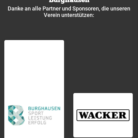
Termine
Danke an alle Partner und Sponsoren, die unseren
Verein unterstützen:
Trainingszeiten
Schießen
Schwimmen
Segeln
Ski
Tennis
Tischtennis
VitaSport
Volleyball
Windsurfen
Service