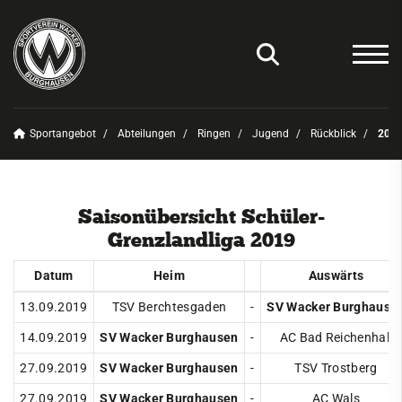
Sportangebot
Abteilungen
Ringen
Jugend
Rückblick
201
Unser Verein
News
Saisonübersicht Schüler-
Sportangebot
Grenzlandliga 2019
Deinen Sport finden
Datum
Heim
Auswärts
Abteilungen
13.09.2019
TSV Berchtesgaden
-
SV Wacker Burghause
Amateurfunk
14.09.2019
SV Wacker Burghausen
-
AC Bad Reichenhall
Badminton
27.09.2019
SV Wacker Burghausen
-
TSV Trostberg
Basketball
27.09.2019
SV Wacker Burghausen
-
AC Wals