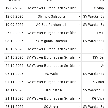
Cricket
12.09.2026
SV Wacker Burghausen Schüler
-
Olympic 
Eisschützen
12.09.2026
Olympic Salzburg
-
SV Wacker Burg
Faustball
19.09.2026
AC Bad Reichenhall
-
SV Wacker Burg
26.09.2026
SV Wacker Burghausen Schüler
-
TV Tra
Fechten
03.10.2026
KG Vigaun/Abtenau
-
SV Wacker Burg
Fußball
10.10.2026
SV Wacker Burghausen Schüler
-
SC A
Handball
24.10.2026
SV Wacker Burghausen Schüler
-
TSV Berc
Jugendclub
24.10.2026
SV Wacker Burghausen Schüler
-
AC 
Kegeln
06.11.2026
AC Wals
-
SV Wacker Burg
Kindersportschule
07.11.2026
SV Wacker Burghausen Schüler
-
AC Bad Re
Leichtathletik
14.11.2026
TV Traunstein
-
SV Wacker Burg
Paddeln
21.11.2026
SV Wacker Burghausen Schüler
-
KG Vigau
Radsport
28.11.2026
SC Anger
-
SV Wacker Burg