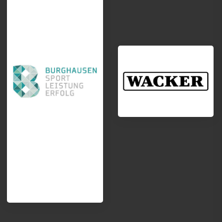
Termine
Trainingszeiten
Schießen
Schwimmen
Segeln
Ski
Tennis
Tischtennis
VitaSport
Volleyball
Windsurfen
Service