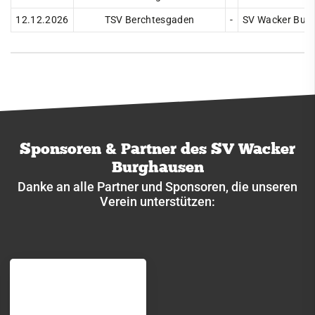
Ringen
12.12.2026
TSV Berchtesgaden
-
SV Wacker Burg
News & Events
Teams
1. Bundesliga
Oberliga
Sponsoren & Partner des SV Wacker
Jugend
Burghausen
Saisonübersicht
Danke an alle Partner und Sponsoren, die unseren
Tabelle
Verein unterstützen:
Rückblick
Abteilung
Für Fans
Unsere Partner