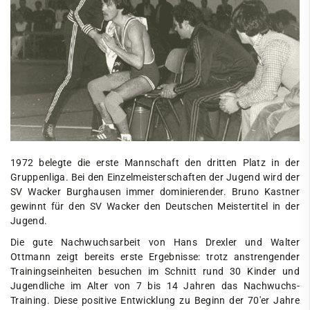
Cricket
Eisschützen
Faustball
Fechten
Fußball
Handball
1972 belegte die erste Mannschaft den dritten Platz in der
Jugendclub
Gruppenliga. Bei den Einzelmeisterschaften der Jugend wird der
SV Wacker Burghausen immer dominierender. Bruno Kastner
Kegeln
gewinnt für den SV Wacker den Deutschen Meistertitel in der
Jugend.
Kindersportschule
Die gute Nachwuchsarbeit von Hans Drexler und Walter
Leichtathletik
Ottmann zeigt bereits erste Ergebnisse: trotz anstrengender
Trainingseinheiten besuchen im Schnitt rund 30 Kinder und
Paddeln
Jugendliche im Alter von 7 bis 14 Jahren das Nachwuchs-
Radsport
Training. Diese positive Entwicklung zu Beginn der 70'er Jahre