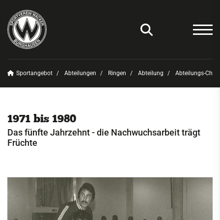
Sportangebot
Abteilungen
Ringen
Abteilung
Abteilungs-Chro
Unser Verein
News
1971 bis 1980
Sportangebot
Das fünfte Jahrzehnt - die Nachwuchsarbeit trägt
Früchte
Deinen Sport finden
Abteilungen
Amateurfunk
Badminton
Basketball