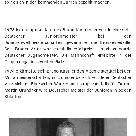
sollte sich in den kommenden Jahren bezahlt machen.
Ringen
News & Events
Teams
1973 ist das große Jahr des Bruno Kastner: er wurde einerseits
Deutscher Juniorenmeister, bei den
1. Bundesliga
Juniorenweltmeisterschaften gewann er die Bronzemedaille.
Sein Bruder Artur war ebenfalls erfolgreich - auch er wurde
Oberliga
Deutscher Jugendmeister. Die Mannschaft erreichte in der
Gruppenliga den zweiten Platz.
Jugend
1974 erkämpfte sich Bruno Kastner den Vizemeistertitel bei den
Abteilung
Militärmeisterschaften, im Juniorenbereich wurde er Deutscher
Vize-Meister. Ein zweiter Wackerianer sorgt ebenfalls für Furore:
Über uns
Martin Grundner wird Deutscher Meister der Junioren in beiden
Ansprechpartner*innen
Stilarten.
Trainer
Abteilungs-Chronik
1930 bis 1940