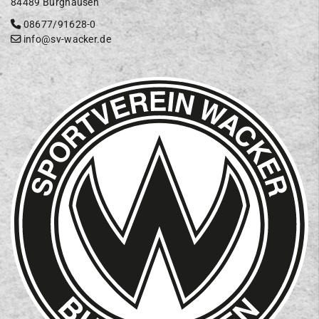
84489 Burghausen
08677/91628-0
info@sv-wacker.de