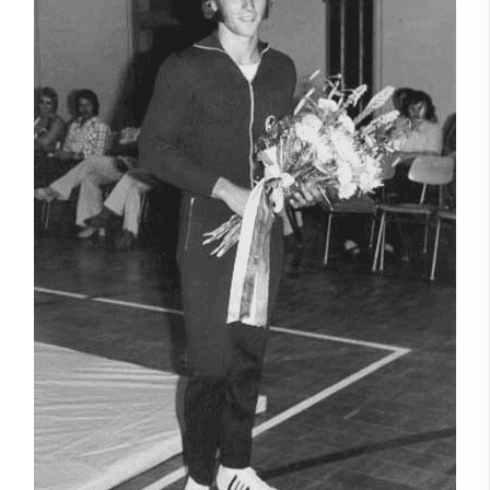
1941 bis 1950
1951 bis 1960
1961 bis 1970
1971 bis 1980
1981 bis 1990
1991 bis 2000
2001 bis 2010
2011 bis 2020
Ehrentafel
Kampfgericht
Ehrenamtliche Helfer
Für Fans