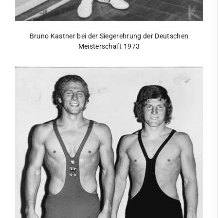
Unsere Partner
Termine
Bruno Kastner bei der Siegerehrung der Deutschen
Trainingszeiten
Meisterschaft 1973
Schießen
Schwimmen
Segeln
Ski
Tennis
Tischtennis
VitaSport
Volleyball
Windsurfen