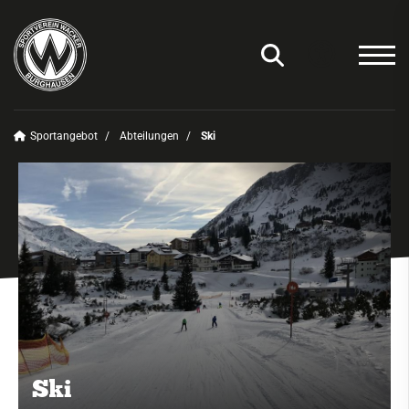
Sportangebot
Abteilungen
Ski
Unser Verein
News
Sportangebot
Deinen Sport finden
Abteilungen
Amateurfunk
Badminton
Ski
Basketball