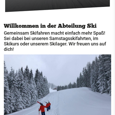
Cricket
Eisschützen
Willkommen in der Abteilung Ski
Faustball
Gemeinsam Skifahren macht einfach mehr Spaß!
Fechten
Sei dabei bei unseren Samstagsskifahrten, im
Skikurs oder unserem Skilager. Wir freuen uns auf
Fußball
dich!
Handball
Jugendclub
Kegeln
Kindersportschule
Leichtathletik
Paddeln
Radsport