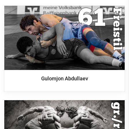
Cricket
Eisschützen
Faustball
Fechten
Fußball
Handball
Jugendclub
Gulomjon Abdullaev
Kegeln
Kindersportschule
Leichtathletik
Paddeln
Radsport