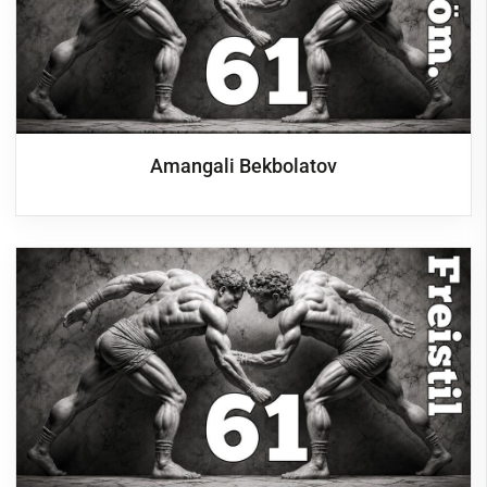
Ringen
News & Events
Teams
Senioren
Amangali Bekbolatov
Schüler
Bambini
1. Bundesliga
Oberliga
Jugend
Abteilung
Für Fans
Unsere Partner