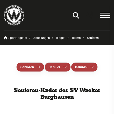
Sportangebot
Abteilungen
Ringen
Teams
Senioren
Unser Verein
News
Sportangebot
Senioren
Schüler
Bambini
Deinen Sport finden
Abteilungen
Senioren-Kader des SV Wacker
Amateurfunk
Burghausen
Badminton
Basketball