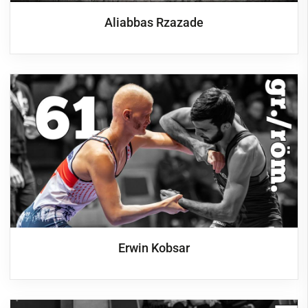
Termine
Aliabbas Rzazade
Trainingszeiten
Schießen
Schwimmen
Segeln
Ski
Tennis
Tischtennis
VitaSport
Volleyball
Erwin Kobsar
Windsurfen
Service