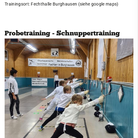
Trainingsort: Fechthalle Burghausen (siehe google maps)
Windsurfen
Service
Kontakt
Probetraining - Schnuppertraining