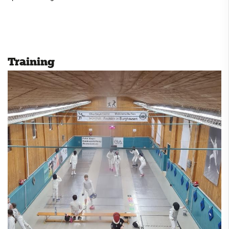
Cricket
Eisschützen
Faustball
Training
Fechten
Trainingszeiten
Abteilung
Links
Fußball
Handball
Jugendclub
Kegeln
Kindersportschule