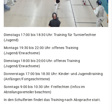
Leichtathletik
Paddeln
Radsport
Ringen
Dienstags 17:00 bis 18:30 Uhr: Training für Turnierfechter
(Jugend)
Schießen
Montags 19:30 bis 22:00 Uhr: offenes Training
Schwimmen
(Jugend/Erwachsene)
Dienstags 18:00 bis 20:00 Uhr: offenes Training
Segeln
(Jugend/Erwachsene)
Ski
Donnerstags 17:00 bis 18:30 Uhr: Kinder- und Jugendtraining
(Anfänger/Fortgeschrittene)
Tennis
Sonntags 9:00 bis 10:30 Uhr: Freifechten (Infos im
Tischtennis
Abteilungsverteiler beachten)
VitaSport
In den Schulferien findet das Training nach Absprache statt.
Volleyball