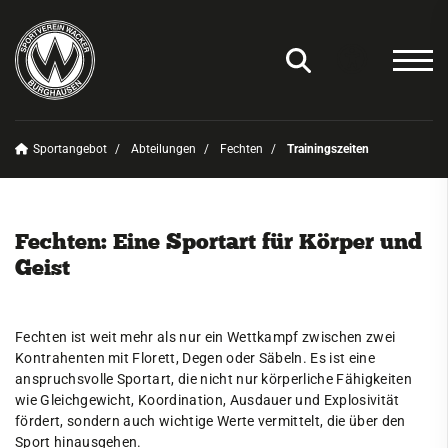
Sportangebot
Abteilungen
Fechten
Trainingszeiten
Unser Verein
News
Fechten: Eine Sportart für Körper und
Sportangebot
Geist
Deinen Sport finden
Abteilungen
Fechten ist weit mehr als nur ein Wettkampf zwischen zwei
Kontrahenten mit Florett, Degen oder Säbeln. Es ist eine
Amateurfunk
anspruchsvolle Sportart, die nicht nur körperliche Fähigkeiten
wie Gleichgewicht, Koordination, Ausdauer und Explosivität
Badminton
fördert, sondern auch wichtige Werte vermittelt, die über den
Basketball
Sport hinausgehen.