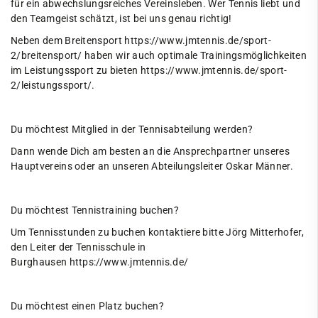
für ein abwechslungsreiches Vereinsleben. Wer Tennis liebt und
Ringen
den Teamgeist schätzt, ist bei uns genau richtig!
Neben dem Breitensport
https://www.jmtennis.de/sport-
Schießen
2/breitensport/
haben wir auch optimale Trainingsmöglichkeiten
Schwimmen
im Leistungssport zu bieten
https://www.jmtennis.de/sport-
2/leistungssport/
.
Segeln
Ski
Du möchtest Mitglied in der Tennisabteilung werden?
Tennis
Dann wende Dich am besten an die Ansprechpartner unseres
Hauptvereins oder an unseren Abteilungsleiter Oskar Männer.
News & Events
Abteilung
Du möchtest Tennistraining buchen?
Über uns
Um Tennisstunden zu buchen kontaktiere bitte Jörg Mitterhofer,
den Leiter der Tennisschule in
Ansprechpartner*innen
Burghausen
https://www.jmtennis.de/
Förderverein
Tennisschule
Du möchtest einen Platz buchen?