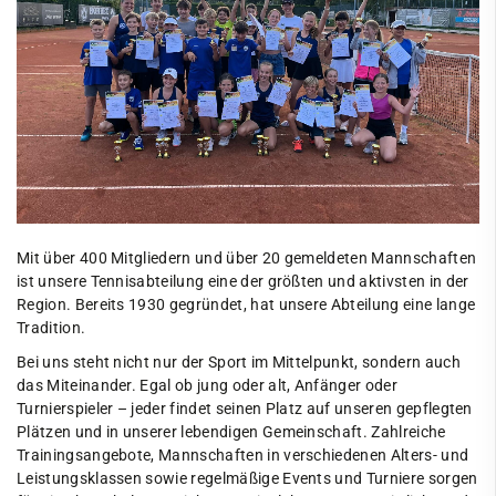
Cricket
Eisschützen
Faustball
Fechten
Fußball
Handball
Mit über 400 Mitgliedern und über 20 gemeldeten Mannschaften
Jugendclub
ist unsere Tennisabteilung eine der größten und aktivsten in der
Region. Bereits 1930 gegründet, hat unsere Abteilung eine lange
Kegeln
Tradition.
Kindersportschule
Bei uns steht nicht nur der Sport im Mittelpunkt, sondern auch
das Miteinander. Egal ob jung oder alt, Anfänger oder
Leichtathletik
Turnierspieler – jeder findet seinen Platz auf unseren gepflegten
Plätzen und in unserer lebendigen Gemeinschaft. Zahlreiche
Paddeln
Trainingsangebote, Mannschaften in verschiedenen Alters- und
Leistungsklassen sowie regelmäßige Events und Turniere sorgen
Radsport