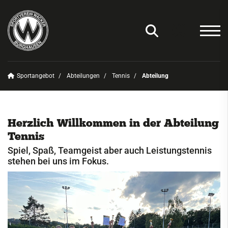
Sportangebot
Abteilungen
Tennis
Abteilung
Unser Verein
News
Herzlich Willkommen in der Abteilung
Sportangebot
Tennis
Deinen Sport finden
Spiel, Spaß, Teamgeist aber auch Leistungstennis
stehen bei uns im Fokus.
Abteilungen
Amateurfunk
Badminton
Basketball