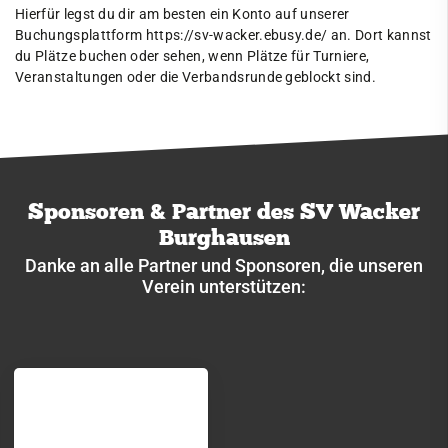
Hierfür legst du dir am besten ein Konto auf unserer
Platzbuchung
Buchungsplattform
https://sv-wacker.ebusy.de/
an. Dort kannst
Tischtennis
du Plätze buchen oder sehen, wenn Plätze für Turniere,
Veranstaltungen oder die Verbandsrunde geblockt sind.
VitaSport
Volleyball
Windsurfen
Service
Sponsoren & Partner des SV Wacker
Burghausen
Kontakt
Danke an alle Partner und Sponsoren, die unseren
Verein unterstützen: