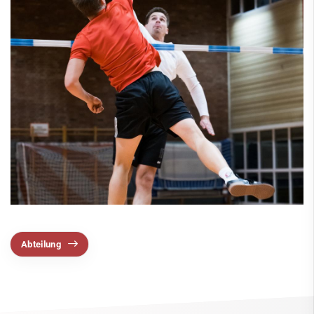
Radsport
Ringen
Schießen
Schwimmen
Segeln
Ski
Tennis
Tischtennis
VitaSport
Abteilung
Volleyball
Windsurfen
Service