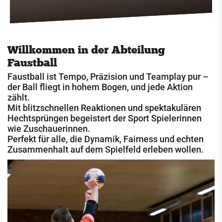
Cricket
Eisschützen
Willkommen in der Abteilung
Faustball
Faustball
Abteilung
Faustball ist Tempo, Präzision und Teamplay pur –
der Ball fliegt in hohem Bogen, und jede Aktion
Fechten
zählt.
Fußball
Mit blitzschnellen Reaktionen und spektakulären
Hechtsprüngen begeistert der Sport Spielerinnen
Handball
wie Zuschauerinnen.
Perfekt für alle, die Dynamik, Fairness und echten
Jugendclub
Zusammenhalt auf dem Spielfeld erleben wollen.
Kegeln
Kindersportschule
Leichtathletik
Paddeln