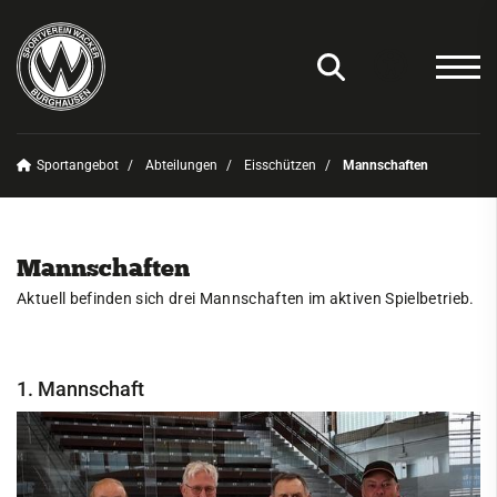
Sportangebot
Abteilungen
Eisschützen
Mannschaften
Unser Verein
News
Mannschaften
Sportangebot
Aktuell befinden sich drei Mannschaften im aktiven Spielbetrieb.
Deinen Sport finden
Abteilungen
1. Mannschaft
Amateurfunk
Badminton
Basketball