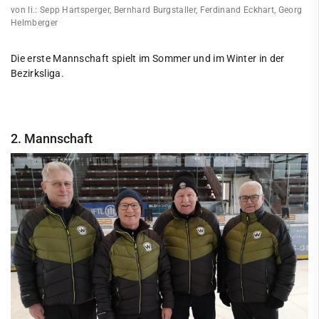
von li.: Sepp Hartsperger, Bernhard Burgstaller, Ferdinand Eckhart, Georg
Handball
Helmberger
Jugendclub
Die erste Mannschaft spielt im Sommer und im Winter in der
Kegeln
Bezirksliga.
Kindersportschule
Leichtathletik
2. Mannschaft
Paddeln
Radsport
Ringen
Schießen
Schwimmen
Segeln
Ski