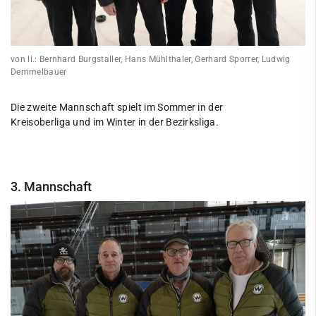
Tennis
Tischtennis
von li.: Bernhard Burgstaller, Hans Mühlthaler, Gerhard Sporrer, Ludwig
VitaSport
Demmelbauer
Volleyball
Die zweite Mannschaft spielt im Sommer in der
Windsurfen
Kreisoberliga und im Winter in der Bezirksliga.
Service
Kontakt
3. Mannschaft