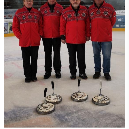
Cricket
Eisschützen
News & Events
Trainingszeiten
Abteilung
Mannschaften
Termine
Ergebnisse
Links
Faustball
Fechten
Fußball