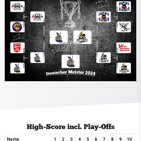
2009
2008
2007
2006
2005
2004
2003
2002
Oberliga
Jugend
Abteilung
High-Score incl. Play-Offs
Für Fans
Name
1
2
3
4
5
6
7
8
9
10
1