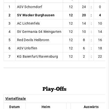
Ringen
1
ASV Schorndorf
12
24
:
0
News & Events
2
SV Wacker Burghausen
12
20
:
4
3
AC Lichtenfels
12
14
:
10
Teams
4
SV Germania 04 Weingarten
12
10
:
14
1. Bundesliga
5
Red Devils Heilbronn
12
8
:
16
Saisonübersicht
6
ASV Urloffen
12
6
:
18
Tabelle
7
KG Baienfurt/Ravensburg
12
2
:
22
Tickets & Eintrittspreise
Rückblick
2025
2024
Play-Offs
2023
Viertelfinale
2022
Datum
Heim
Auswärts