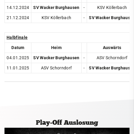
2021
14.12.2024
SV Wacker Burghausen
-
KSV Köllerbach
2020
21.12.2024
KSV Köllerbach
-
SV Wacker Burghause
2019
Halbfinale
2018
Datum
Heim
Auswärts
2017
04.01.2025
SV Wacker Burghausen
-
ASV Schorndorf
2016
11.01.2025
ASV Schorndorf
-
SV Wacker Burghause
2015
2014
2013
2012
2011
Play-Off Auslosung
2010