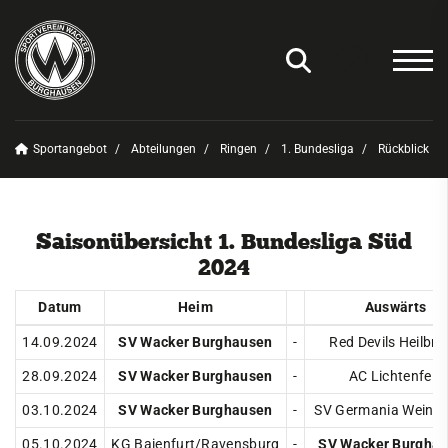
Sportangebot
Abteilungen
Ringen
1. Bundesliga
Rückblick
Unser Verein
News
Saisonübersicht 1. Bundesliga Süd
Sportangebot
2024
Deinen Sport finden
Datum
Heim
Auswärts
Abteilungen
14.09.2024
SV Wacker Burghausen
-
Red Devils Heilbr
Amateurfunk
28.09.2024
SV Wacker Burghausen
-
AC Lichtenfels
Badminton
03.10.2024
SV Wacker Burghausen
-
SV Germania Weinga
Basketball
05.10.2024
KG Baienfurt/Ravensburg
-
SV Wacker Burgha