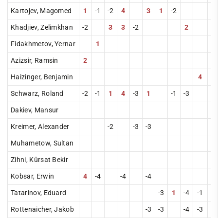
Service
Kartojev, Magomed
1
-1
-2
4
3
1
-2
Kontakt
Khadjiev, Zelimkhan
-2
3
3
-2
2
Fidakhmetov, Yernar
1
Azizsir, Ramsin
2
Haizinger, Benjamin
4
-4
Schwarz, Roland
-2
-1
1
4
-3
1
-1
-3
Dakiev, Mansur
-4
Kreimer, Alexander
-2
-3
-3
Muhametow, Sultan
-4
Zihni, Kürsat Bekir
-4
Kobsar, Erwin
4
-4
-4
-4
Tatarinov, Eduard
-3
1
-4
-1
-4
Rottenaicher, Jakob
-3
-3
-4
-3