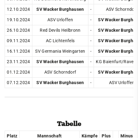
Cricket
12.10.2024
SV Wacker Burghausen
-
ASV Schorndorf
Eisschützen
19.10.2024
ASV Urloffen
-
SV Wacker Burgha
26.10.2024
Red Devils Heilbronn
-
SV Wacker Burgha
Faustball
09.11.2024
AC Lichtenfels
-
SV Wacker Burgha
Fechten
16.11.2024
SV Germania Weingarten
-
SV Wacker Burgha
Fußball
23.11.2024
SV Wacker Burghausen
-
KG Baienfurt/Raven
Handball
01.12.2024
ASV Schorndorf
-
SV Wacker Burgha
Jugendclub
07.12.2024
SV Wacker Burghausen
-
ASV Urloffen
Kegeln
Kindersportschule
Leichtathletik
Tabelle
Paddeln
Radsport
Platz
Mannschaft
Kämpfe
Plus
Minus