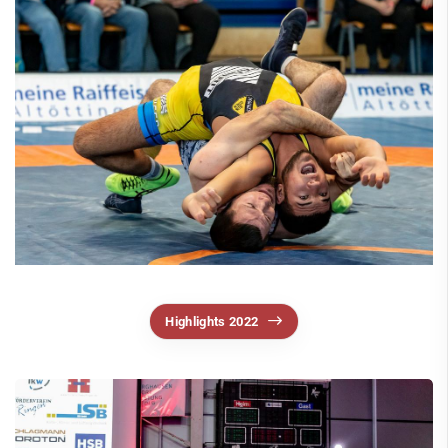
Tischtennis
VitaSport
Volleyball
Windsurfen
Service
Kontakt
Highlights 2022