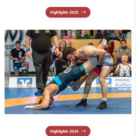
Ringen
Highlights 2025
News & Events
Teams
1. Bundesliga
Oberliga
Jugend
Abteilung
Für Fans
Bildergalerien
Saisonhighlights
Social Media
Hallenzeitungen
Highlights 2024