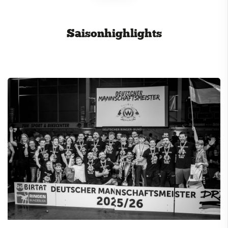
Cricket
Saisonhighlights
Eisschützen
Faustball
Fechten
Fußball
Handball
Jugendclub
Kegeln
Kindersportschule
Leichtathletik
Paddeln
Radsport