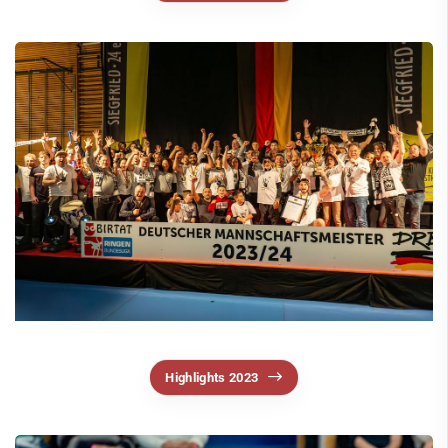
Die Ringerwurst
Saisonliste
Wallpapers
Links
Unsere Partner
Termine
Trainingszeiten
Schießen
Schwimmen
Segeln
Highlights 2023
Ski
Tennis