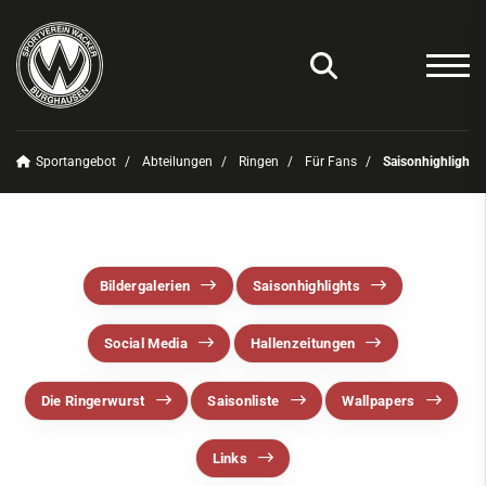
Sportangebot
Abteilungen
Ringen
Für Fans
Saisonhighlights
Unser Verein
News
Sportangebot
Bildergalerien
Saisonhighlights
Deinen Sport finden
Social Media
Hallenzeitungen
Abteilungen
Amateurfunk
Die Ringerwurst
Saisonliste
Wallpapers
Badminton
Links
Basketball