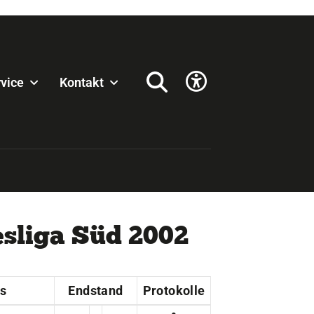
vice
Kontakt
esliga Süd 2002
s
Endstand
Protokolle
r
4,0
:
24,5