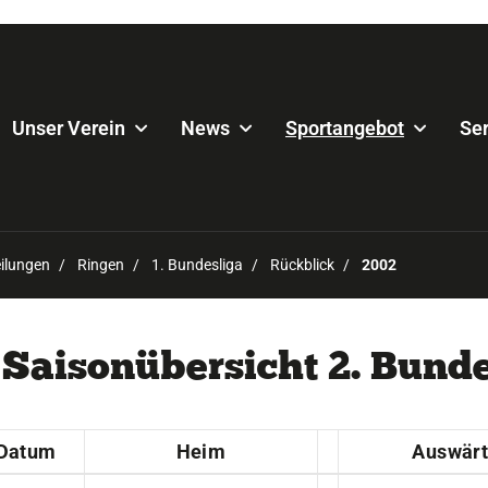
Unser Verein
News
Sportangebot
Ser
ilungen
Ringen
1. Bundesliga
Rückblick
2002
Saisonübersicht 2. Bund
Datum
Heim
Auswärt
.08.2002
SV Wacker Burghausen
-
SC Ange