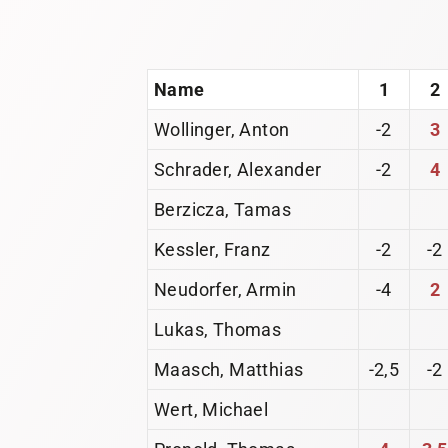
Name
1
2
Wollinger, Anton
-2
3
Schrader, Alexander
-2
4
Berzicza, Tamas
Kessler, Franz
-2
-2
Neudorfer, Armin
-4
2
Lukas, Thomas
Maasch, Matthias
-2,5
-2
Wert, Michael
Pronold, Thomas
4
3,5