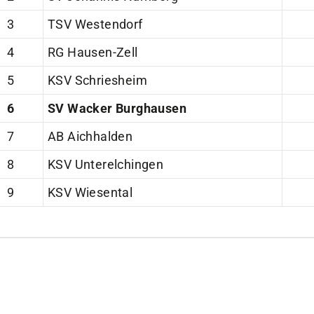
3
TSV Westendorf
4
RG Hausen-Zell
5
KSV Schriesheim
6
SV Wacker Burghausen
7
AB Aichhalden
8
KSV Unterelchingen
9
KSV Wiesental