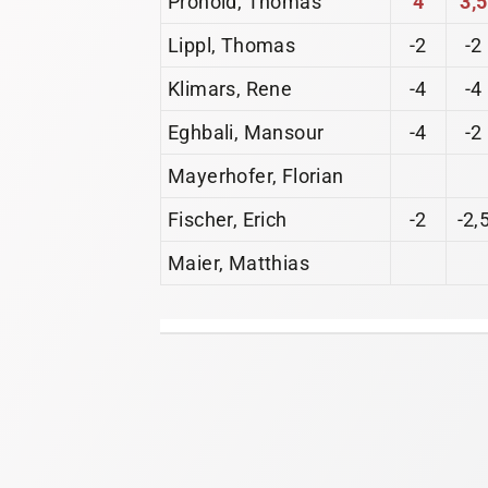
Lippl, Thomas
-2
-2
Klimars, Rene
-4
-4
Eghbali, Mansour
-4
-2
Mayerhofer, Florian
Fischer, Erich
-2
-2,
Maier, Matthias