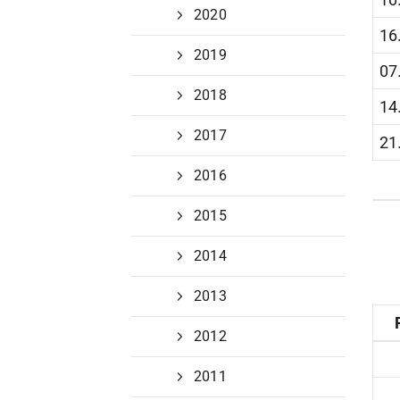
2020
Unser Verein
16
2019
Der Verein
07
Das sind wir
2018
14
Jobs
2017
Sportstätten
21
2016
2015
2014
2013
2012
2011