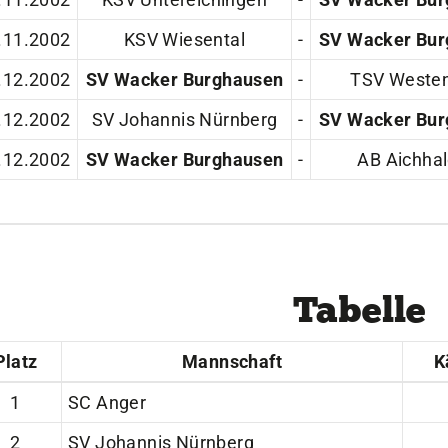
.11.2002
Sportangebote
KSV Wiesental
-
SV Wacker Bur
Mi
Sportsuche
Dei
.12.2002
SV Wacker Burghausen
-
TSV Westen
Abteilungen
Do
.12.2002
SV Johannis Nürnberg
-
SV Wacker Bur
VitaSport
Wei
.12.2002
Kindersportschule
SV Wacker Burghausen
-
AB Aichha
Tabelle
Platz
Mannschaft
K
1
SC Anger
2
SV Johannis Nürnberg