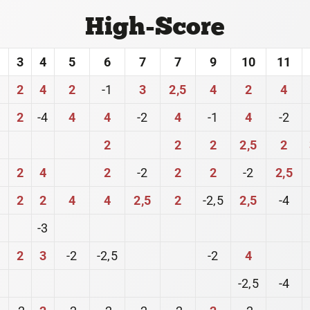
High-Score
3
4
5
6
7
7
9
10
11
2
4
2
-1
3
2,5
4
2
4
2
-4
4
4
-2
4
-1
4
-2
2
2
2
2,5
2
2
4
2
-2
2
2
-2
2,5
2
2
4
4
2,5
2
-2,5
2,5
-4
-3
2
3
-2
-2,5
-2
4
-2,5
-4
-2
2
-2
-2
-2
-2
2
-2