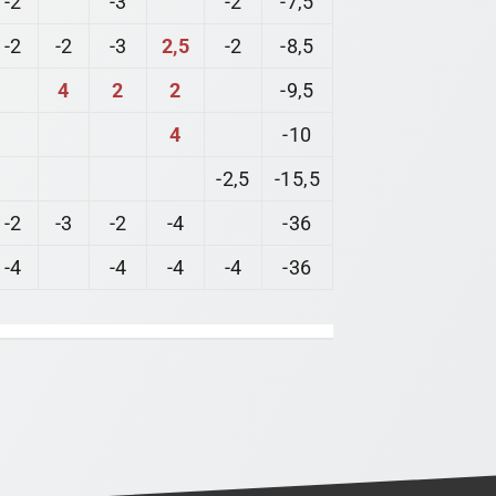
-2
-2
-3
2,5
-2
-8,5
4
2
2
-9,5
4
-10
-2,5
-15,5
-2
-3
-2
-4
-36
-4
-4
-4
-4
-36