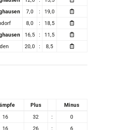
ghausen
tglieder-Service
7,0
:
19,0
ne Mitgliedschaft
dorf
8,0
:
18,5
wnloads
ghausen
16,5
:
11,5
teres
lden
20,0
:
8,5
ämpfe
Plus
Minus
16
32
:
0
16
26
:
6