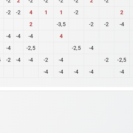
-2
-2
4
1
1
-2
2
2
-3,5
-2
-2
-4
-4
-4
-4
4
-4
-2,5
-2,5
-4
5
-2
-4
-4
-2
-4
-2
-2,5
-4
-4
-4
-4
-4