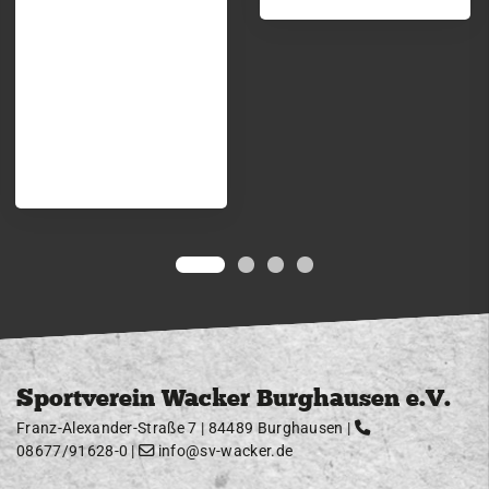
2009
2008
2007
2006
2005
2004
2003
2002
Jugend
Abteilung
Sportverein Wacker Burghausen e.V.
Für Fans
Franz-Alexander-Straße 7 | 84489 Burghausen |
08677/91628-0
|
info@sv-wacker.de
Unsere Partner