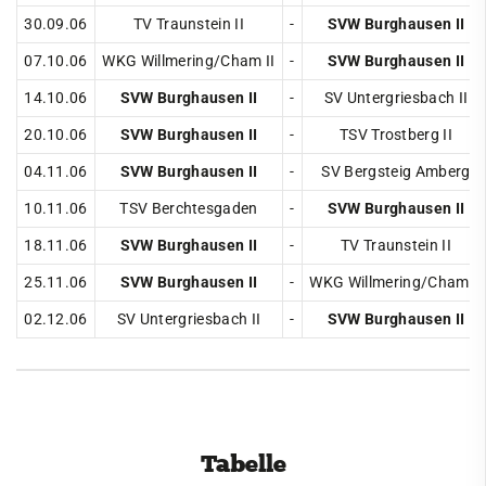
30.09.06
TV Traunstein II
-
SVW Burghausen II
Cricket
07.10.06
WKG Willmering/Cham II
-
SVW Burghausen II
Eisschützen
14.10.06
SVW Burghausen II
-
SV Untergriesbach II
Faustball
20.10.06
SVW Burghausen II
-
TSV Trostberg II
Fechten
04.11.06
SVW Burghausen II
-
SV Bergsteig Amberg
Fußball
10.11.06
TSV Berchtesgaden
-
SVW Burghausen II
Handball
18.11.06
SVW Burghausen II
-
TV Traunstein II
Jugendclub
25.11.06
SVW Burghausen II
-
WKG Willmering/Cham II
Kegeln
02.12.06
SV Untergriesbach II
-
SVW Burghausen II
Kindersportschule
Leichtathletik
Paddeln
Tabelle
Radsport