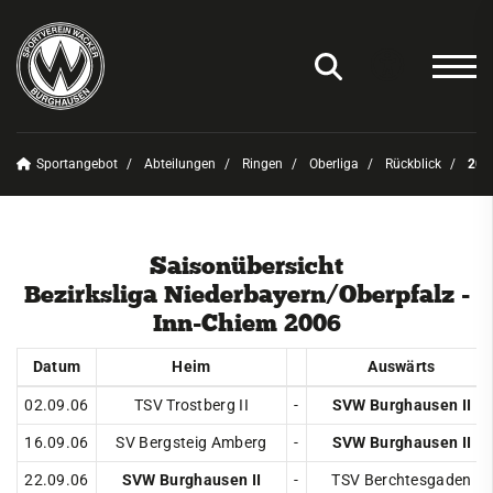
Sportangebot
Abteilungen
Ringen
Oberliga
Rückblick
200
Unser Verein
News
Saisonübersicht
Sportangebot
Bezirksliga Niederbayern/Oberpfalz -
Inn-Chiem 2006
Deinen Sport finden
Abteilungen
Datum
Heim
Auswärts
Amateurfunk
02.09.06
TSV Trostberg II
-
SVW Burghausen II
Badminton
16.09.06
SV Bergsteig Amberg
-
SVW Burghausen II
22.09.06
SVW Burghausen II
-
TSV Berchtesgaden
Basketball