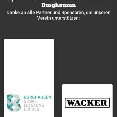
Burghausen
2021
Danke an alle Partner und Sponsoren, die unseren
2020
Verein unterstützen:
2019
2018
2017
2016
2015
2014
2013
2012
2011
2010