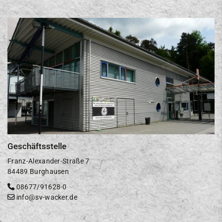
Termine
Trainingszeiten
Schießen
Schwimmen
Segeln
Ski
Tennis
Tischtennis
Geschäftsstelle
VitaSport
Franz-Alexander-Straße 7
Volleyball
84489 Burghausen
08677/91628-0
Windsurfen
info@sv-wacker.de
Service