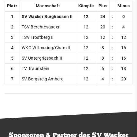
Platz
Mannschaft
Kämpfe
Plus
Minus
Ringen
1
SV Wacker Burghausen II
12
24
:
0
News & Events
2
TSV Berchtesgaden
12
20
:
4
Teams
3
TSV Trostberg II
12
12
:
12
1. Bundesliga
4
WKG Willmering/Cham II
12
8
:
16
Oberliga
5
SV Untergriesbach II
12
8
:
16
Saisonübersicht
6
TV Traunstein
12
6
:
18
Tabelle
7
SV Bergsteig Amberg
12
4
:
20
Rückblick
2025
2024
2023
2022
Sponsoren & Partner des SV Wacker