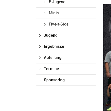
E-Jugend
Unser Verein
Minis
Der Verein
Das sind wir
Five-a-Side
Jobs
Jugend
Sportstätten
Ergebnisse
Abteilung
Termine
Sponsoring