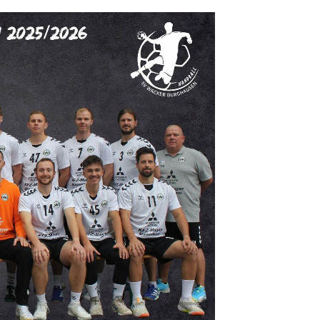
tglieder-Service
ne Mitgliedschaft
wnloads
teres