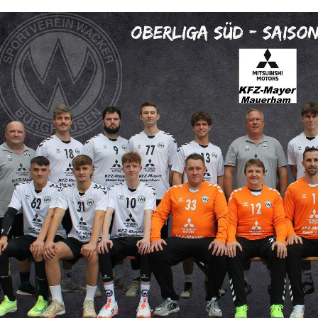
Sportangebote
Mi
Sportsuche
Dei
Abteilungen
Do
VitaSport
Wei
Kindersportschule