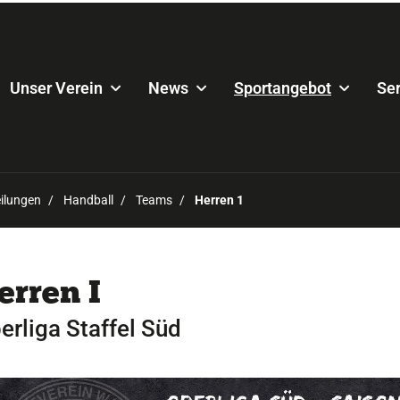
Unser Verein
News
Sportangebot
Ser
ilungen
Handball
Teams
Herren 1
erren I
erliga Staffel Süd