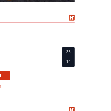
36
19
N