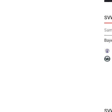
SV
Sam
Baye
SV