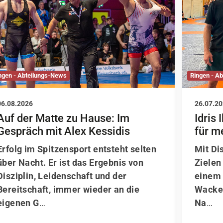
ngen - Abteilungs-News
Ringen - A
06.08.2026
26.07.2
Auf der Matte zu Hause: Im
Idris 
Gespräch mit Alex Kessidis
für m
Erfolg im Spitzensport entsteht selten
Mit Di
über Nacht. Er ist das Ergebnis von
Zielen 
Disziplin, Leidenschaft und der
einem 
Bereitschaft, immer wieder an die
Wacker
eigenen G
…
Na
…