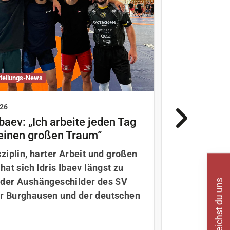
bteilungs-News
Ringen - Abteilung
026
21.07.2026
Ibaev: „Ich arbeite jeden Tag
Durchwach
einen großen Traum“
Burghauser
Imre, Varg
sziplin, harter Arbeit und großen
Memorial
So erreichst du uns
hat sich Idris Ibaev längst zu
Hochklassig
der Aushängeschilder des SV
internationa
 Burghausen und der deutschen
das Polyák 
István Memor
traditionsre