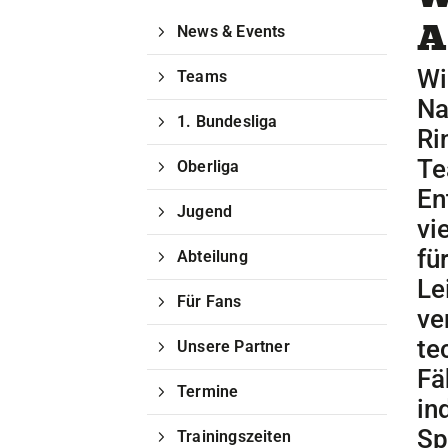
A
News & Events
Unser Verein
Wi
Teams
Der Verein
Na
Das sind wir
1. Bundesliga
Jobs
Ri
Sportstätten
Te
Oberliga
En
Jugend
vi
fü
Abteilung
Le
Für Fans
ve
te
Unsere Partner
Fä
Termine
in
Sp
Trainingszeiten