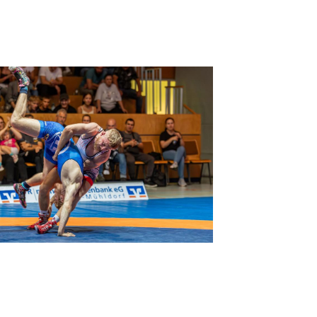
tglieder-Service
ne Mitgliedschaft
wnloads
teres