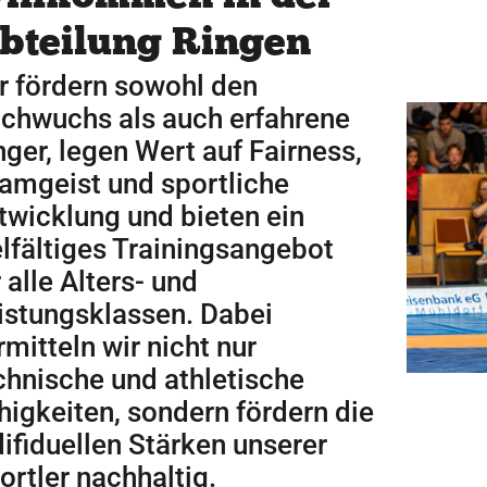
bteilung Ringen
Sportangebote
Mi
r fördern sowohl den
Sportsuche
Dei
chwuchs als auch erfahrene
Abteilungen
Do
VitaSport
Wei
nger, legen Wert auf Fairness,
Kindersportschule
amgeist und sportliche
twicklung und bieten ein
elfältiges Trainingsangebot
r alle Alters- und
istungsklassen. Dabei
rmitteln wir nicht nur
chnische und athletische
higkeiten, sondern fördern die
difiduellen Stärken unserer
ortler nachhaltig.