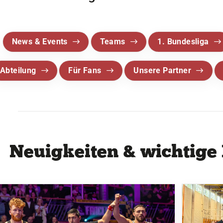
News & Events
Teams
1. Bundesliga
Abteilung
Für Fans
Unsere Partner
Neuigkeiten & wichtige