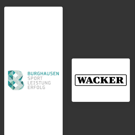
Ski
Tennis
Tischtennis
VitaSport
Volleyball
Windsurfen
Service
Kontakt