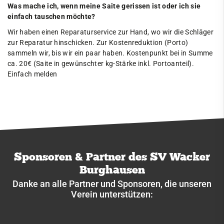
Was mache ich, wenn meine Saite gerissen ist oder ich sie
Fußball
einfach tauschen möchte?
Handball
Wir haben einen Reparaturservice zur Hand, wo wir die Schläger
zur Reparatur hinschicken. Zur Kostenreduktion (Porto)
Jugendclub
sammeln wir, bis wir ein paar haben. Kostenpunkt bei in Summe
ca. 20€ (Saite in gewünschter kg-Stärke inkl. Portoanteil).
Kegeln
Einfach melden
Kindersportschule
Leichtathletik
Paddeln
Radsport
Sponsoren & Partner des SV Wacker
Ringen
Burghausen
Schießen
Danke an alle Partner und Sponsoren, die unseren
Verein unterstützen:
Schwimmen
Segeln