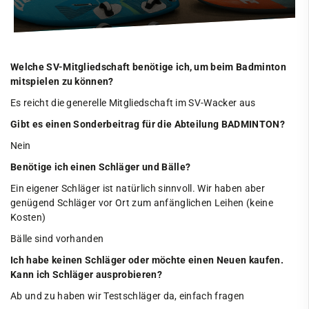
Trainingszeiten
Abteilung
Welche SV-Mitgliedschaft benötige ich, um beim Badminton
Ansprechpartner*innen
mitspielen zu können?
Allgemeine Infos / FAQ
Es reicht die generelle Mitgliedschaft im SV-Wacker aus
Ergebnisse
Gibt es einen Sonderbeitrag für die Abteilung BADMINTON?
Air-Badminton
Nein
Benötige ich einen Schläger und Bälle?
Links
Ein eigener Schläger ist natürlich sinnvoll. Wir haben aber
Basketball
genügend Schläger vor Ort zum anfänglichen Leihen (keine
Kosten)
Cricket
Bälle sind vorhanden
Eisschützen
Ich habe keinen Schläger oder möchte einen Neuen kaufen.
Faustball
Kann ich Schläger ausprobieren?
Ab und zu haben wir Testschläger da, einfach fragen
Fechten