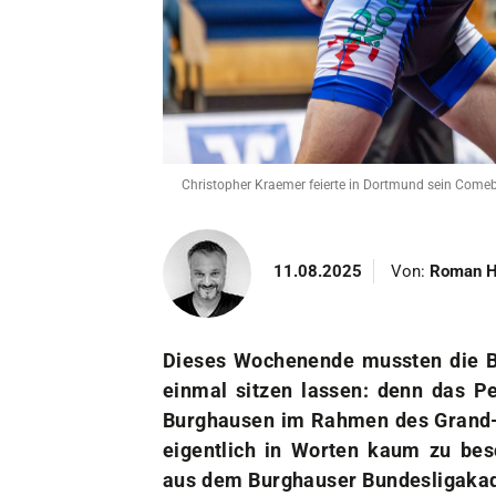
Unser Verein
Der Verein
Das sind wir
Jobs
Sportstätten
Christopher Kraemer feierte in Dortmund sein Comeb
11.08.2025
Von:
Roman H
Dieses Wochenende mussten die Bu
einmal sitzen lassen: denn das P
Burghausen im Rahmen des Grand-P
eigentlich in Worten kaum zu besc
aus dem Burghauser Bundesligakade
Start oder im Laufe des Turniers. 