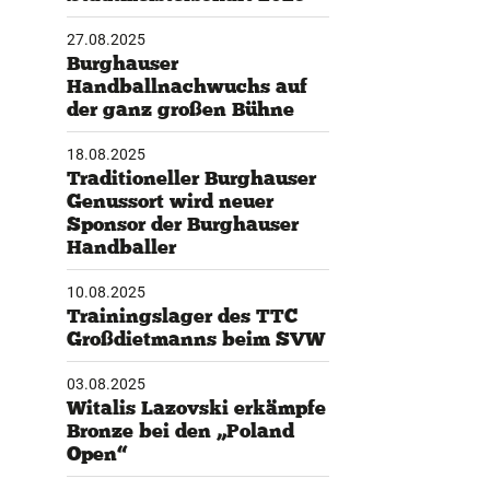
27.08.2025
tglieder-Service
Burghauser
Handballnachwuchs auf
ne Mitgliedschaft
der ganz großen Bühne
wnloads
teres
18.08.2025
Traditioneller Burghauser
Genussort wird neuer
Sponsor der Burghauser
Handballer
10.08.2025
Trainingslager des TTC
Großdietmanns beim SVW
03.08.2025
Witalis Lazovski erkämpfe
Bronze bei den „Poland
Open“
31.07.2025