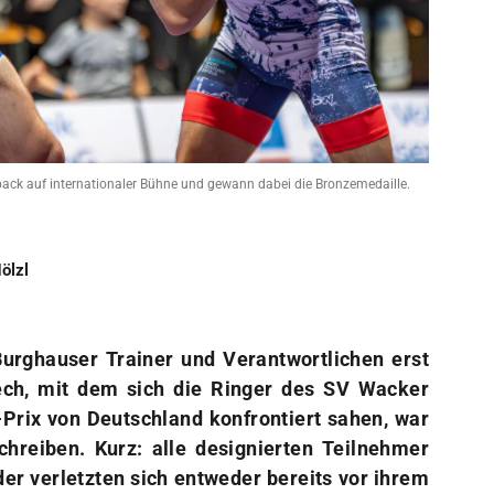
Sportangebote
Mi
Sportsuche
Dei
Abteilungen
Do
VitaSport
Wei
Kindersportschule
ack auf internationaler Bühne und gewann dabei die Bronzemedaille.
ölzl
rghauser Trainer und Verantwortlichen erst
ech, mit dem sich die Ringer des SV Wacker
rix von Deutschland konfrontiert sahen, war
hreiben. Kurz: alle designierten Teilnehmer
r verletzten sich entweder bereits vor ihrem
Einziger Lichtblick: Christopher Kraemer, der