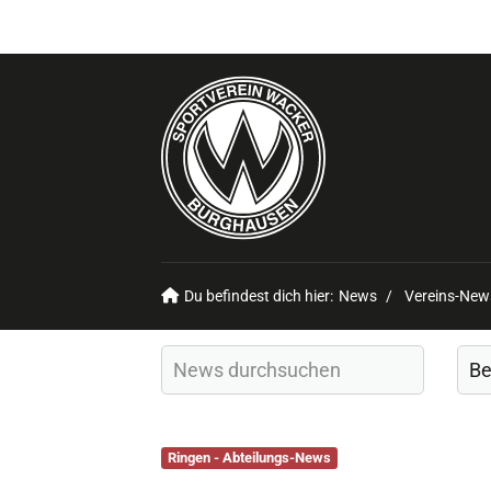
Du befindest dich hier:
News
Vereins-New
Ringen - Abteilungs-News