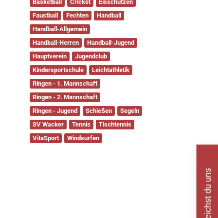
Faustball
Fechten
Handball
Handball-Allgemein
Handball-Herren
Handball-Jugend
Hauptverein
Jugendclub
Kindersportschule
Leichtathletik
Ringen - 1. Mannschaft
Ringen - 2. Mannschaft
Ringen - Jugend
Schießen
Segeln
SV Wacker
Tennis
Tischtennis
VitaSport
Windsurfen
So erreichst du uns