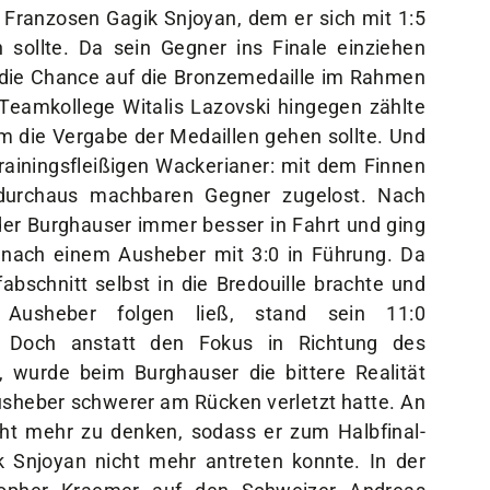
n Franzosen Gagik Snjoyan, dem er sich mit 1:5
sollte. Da sein Gegner ins Finale einziehen
 die Chance auf die Bronzemedaille im Rahmen
Teamkollege Witalis Lazovski hingegen zählte
 die Vergabe der Medaillen gehen sollte. Und
rainingsfleißigen Wackerianer: mit dem Finnen
n durchaus machbaren Gegner zugelost. Nach
er Burghauser immer besser in Fahrt und ging
nach einem Ausheber mit 3:0 in Führung. Da
bschnitt selbst in die Bredouille brachte und
 Ausheber folgen ließ, stand sein 11:0
st. Doch anstatt den Fokus in Richtung des
, wurde beim Burghauser die bittere Realität
Ausheber schwerer am Rücken verletzt hatte. An
cht mehr zu denken, sodass er zum Halbfinal-
Snjoyan nicht mehr antreten konnte. In der
stopher Kraemer auf den Schweizer Andreas