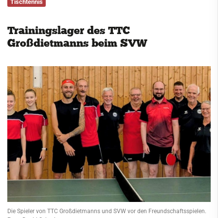
Tischtennis
Service
Trainingslager des TTC
Kontakt
Großdietmanns beim SVW
Die Spieler von TTC Großdietmanns und SVW vor den Freundschaftsspielen.