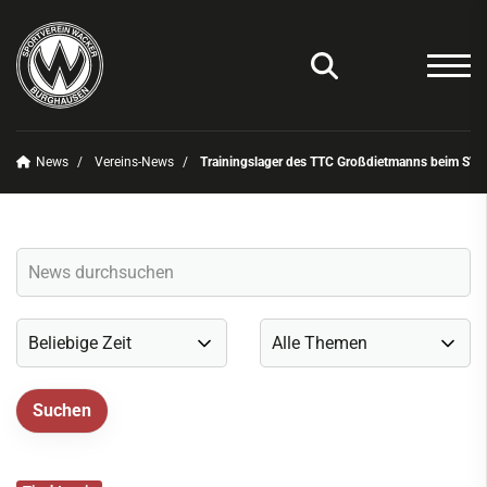
News
Vereins-News
Trainingslager des TTC Großdietmanns beim SV
Unser Verein
News
Vereins-News
Sommerfest 2025
Vereins-App/Vereinszeitung
Onlineshop
Sportdeutschland-News
Sportangebot