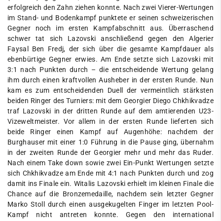
erfolgreich den Zahn ziehen konnte. Nach zwei Vierer-Wertungen
im Stand- und Bodenkampf punktete er seinen schweizerischen
Gegner noch im ersten Kampfabschnitt aus. Überraschend
schwer tat sich Lazovski anschließend gegen den Algerier
Faysal Ben Fredj, der sich über die gesamte Kampfdauer als
ebenbürtige Gegner erwies. Am Ende setzte sich Lazovski mit
3:1 nach Punkten durch – die entscheidende Wertung gelang
ihm durch einen kraftvollen Ausheber in der ersten Runde. Nun
kam es zum entscheidenden Duell der vermeintlich stärksten
beiden Ringer des Turniers: mit dem Georgier Diego Chkhikvadze
traf Lazovski in der dritten Runde auf dem amtierenden U23-
Vizeweltmeister. Vor allem in der ersten Runde lieferten sich
beide Ringer einen Kampf auf Augenhöhe: nachdem der
Burghauser mit einer 1:0 Führung in die Pause ging, übernahm
in der zweiten Runde der Georgier mehr und mehr das Ruder.
Nach einem Take down sowie zwei Ein-Punkt Wertungen setzte
sich Chkhikvadze am Ende mit 4:1 nach Punkten durch und zog
damit ins Finale ein. Witalis Lazovski erhielt im kleinen Finale die
Chance auf die Bronzemedaille, nachdem sein letzter Gegner
Marko Stoll durch einen ausgekugelten Finger im letzten Pool-
Kampf nicht antreten konnte. Gegen den international