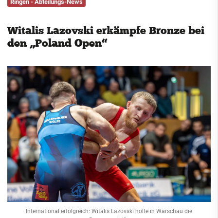
Ringen - Abteilungs-News
Service
Witalis Lazovski erkämpfe Bronze bei
Kontakt
den „Poland Open“
International erfolgreich: Witalis Lazovski holte in Warschau die