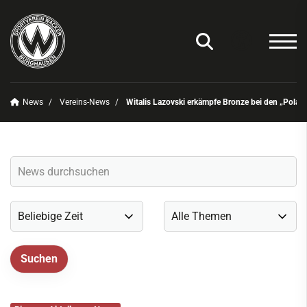
News
Vereins-News
Witalis Lazovski erkämpfe Bronze bei den „Polan
Unser Verein
News
Vereins-News
Sommerfest 2025
Vereins-App/Vereinszeitung
Onlineshop
Sportdeutschland-News
Sportangebot