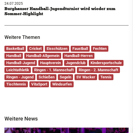
24.07.2025
Burghauser Handball-Jugendturnier wird wieder zum
Sommer-Highlight
Weitere Themen
Basketball
Cricket
Eisschützen
Faustball
Fechten
Handball
Handball-Allgemein
Handball-Herren
Handball-Jugend
Hauptverein
Jugendclub
Kindersportschule
Leichtathletik
Ringen - 1. Mannschaft
Ringen - 2. Mannschaft
Ringen - Jugend
Schießen
Segeln
SV Wacker
Tennis
Tischtennis
VitaSport
Windsurfen
Weitere News