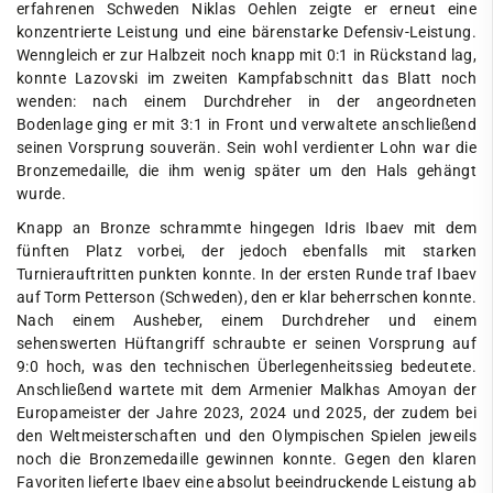
erfahrenen Schweden Niklas Oehlen zeigte er erneut eine
konzentrierte Leistung und eine bärenstarke Defensiv-Leistung.
Wenngleich er zur Halbzeit noch knapp mit 0:1 in Rückstand lag,
konnte Lazovski im zweiten Kampfabschnitt das Blatt noch
wenden: nach einem Durchdreher in der angeordneten
Bodenlage ging er mit 3:1 in Front und verwaltete anschließend
seinen Vorsprung souverän. Sein wohl verdienter Lohn war die
Bronzemedaille, die ihm wenig später um den Hals gehängt
wurde.
Knapp an Bronze schrammte hingegen Idris Ibaev mit dem
fünften Platz vorbei, der jedoch ebenfalls mit starken
Turnierauftritten punkten konnte. In der ersten Runde traf Ibaev
auf Torm Petterson (Schweden), den er klar beherrschen konnte.
Nach einem Ausheber, einem Durchdreher und einem
sehenswerten Hüftangriff schraubte er seinen Vorsprung auf
9:0 hoch, was den technischen Überlegenheitssieg bedeutete.
Anschließend wartete mit dem Armenier Malkhas Amoyan der
Europameister der Jahre 2023, 2024 und 2025, der zudem bei
den Weltmeisterschaften und den Olympischen Spielen jeweils
noch die Bronzemedaille gewinnen konnte. Gegen den klaren
Favoriten lieferte Ibaev eine absolut beeindruckende Leistung ab