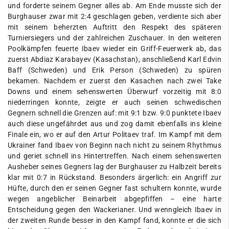
und forderte seinem Gegner alles ab. Am Ende musste sich der
Burghauser zwar mit 2:4 geschlagen geben, verdiente sich aber
mit seinem beherzten Auftritt den Respekt des späteren
Turniersiegers und der zahlreichen Zuschauer. In den weiteren
Poolkämpfen feuerte Ibaev wieder ein Griff-Feuerwerk ab, das
zuerst Abdiaz Karabayev (Kasachstan), anschließend Karl Edvin
Baff (Schweden) und Erik Person (Schweden) zu spüren
bekamen. Nachdem er zuerst den Kasachen nach zwei Take
Downs und einem sehenswerten Überwurf vorzeitig mit 8:0
niederringen konnte, zeigte er auch seinen schwedischen
Gegnern schnell die Grenzen auf: mit 9:1 bzw. 9:0 punktete Ibaev
auch diese ungefährdet aus und zog damit ebenfalls ins kleine
Finale ein, wo er auf den Artur Politaev traf. Im Kampf mit dem
Ukrainer fand Ibaev von Beginn nach nicht zu seinem Rhythmus
und geriet schnell ins Hintertreffen. Nach einem sehenswerten
Ausheber seines Gegners lag der Burghauser zu Halbzeit bereits
klar mit 0:7 in Rückstand. Besonders ärgerlich: ein Angriff zur
Hüfte, durch den er seinen Gegner fast schultern konnte, wurde
wegen angeblicher Beinarbeit abgepfiffen – eine harte
Entscheidung gegen den Wackerianer. Und wenngleich Ibaev in
der zweiten Runde besser in den Kampf fand, konnte er die sich