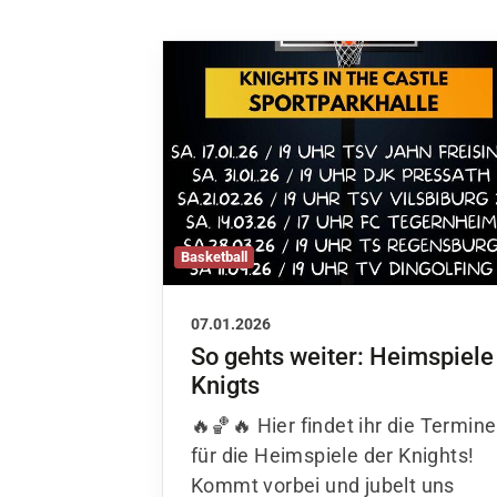
Basketball
Quicklinks
07.01.2026
So gehts weiter: Heimspiele
Unser Verein
Knigts
Der Verein
🔥🏀🔥 Hier findet ihr die Termine
Das sind wir
für die Heimspiele der Knights!
Jobs
Kommt vorbei und jubelt uns