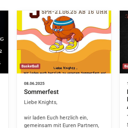
Ba
Basketball
08.06.2025
Sommerfest
Sportangebote
Mi
Liebe Knights,
Sportsuche
Dei
Abteilungen
Do
wir laden Euch herzlich ein,
VitaSport
Wei
gemeinsam mit Euren Partnern,