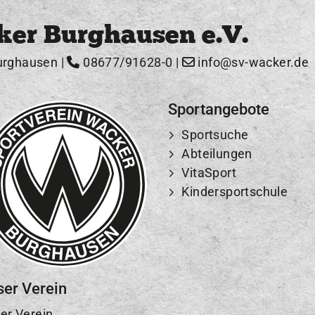
ker Burghausen e.V.
urghausen |
08677/91628-0
|
info@sv-wacker.de
Sportangebote
Sportsuche
Abteilungen
VitaSport
Kindersportschule
ser Verein
er Verein