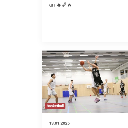
Sportstätten
an 🔥🏀🔥
Basketball
13.01.2025