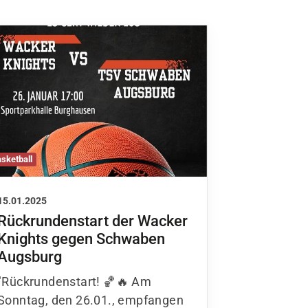
sketball
15.01.2025
Rückrundenstart der Wacker
tglieder-Service
Knights gegen Schwaben
Augsburg
ne Mitgliedschaft
wnloads
"Rückrundenstart! 🏀🔥 Am
teres
Sonntag, den 26.01., empfangen