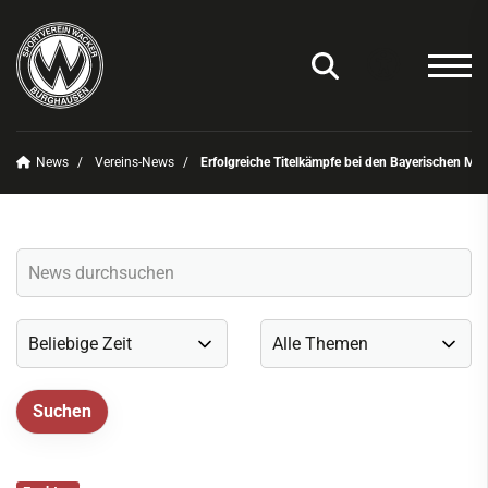
News
Vereins-News
Erfolgreiche Titelkämpfe bei den Bayerischen Ma
Unser Verein
News
Vereins-News
Sommerfest 2025
Vereins-App/Vereinszeitung
Onlineshop
Sportdeutschland-News
Sportangebot