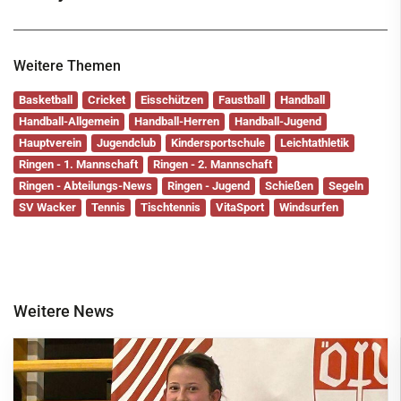
Weitere Themen
Basketball
Cricket
Eisschützen
Faustball
Handball
Handball-Allgemein
Handball-Herren
Handball-Jugend
Hauptverein
Jugendclub
Kindersportschule
Leichtathletik
Ringen - 1. Mannschaft
Ringen - 2. Mannschaft
Ringen - Abteilungs-News
Ringen - Jugend
Schießen
Segeln
SV Wacker
Tennis
Tischtennis
VitaSport
Windsurfen
Weitere News