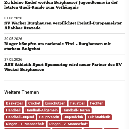
Zu kleine Kader werden Burghauser Jugendteams in der
letzten Quali-Runde zum Verhängnis
01.06.2026
SV Wacker Burghausen verpflichtet Freistil-Europameister
Aliabbas Rzazade
30.05.2026
Ringer kämpfen um nationale Titel – Burghausen mit
starkem Aufgebot
27.05.2026
ASS Athletik Sport Sponsoring wird neuer Partner des SV
Wacker Burghausen
Weitere Themen
Basketball
Cricket
Eisschützen
Faustball
Fechten
Handball
Handball-Allgemein
Handball-Herren
Handball-Jugend
Hauptverein
Jugendclub
Leichtathletik
Ringen - 1. Mannschaft
Ringen - 2. Mannschaft