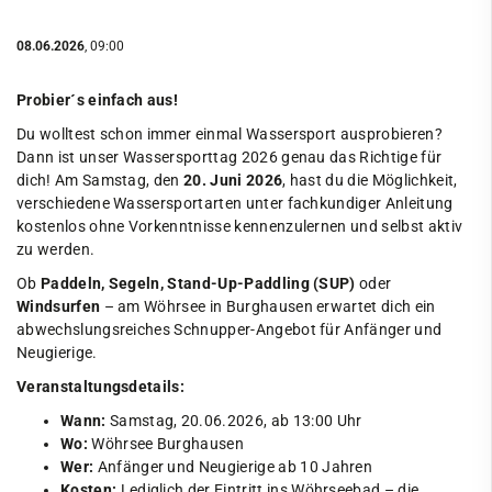
08.06.2026
, 09:00
Probier´s einfach aus!
Du wolltest schon immer einmal Wassersport ausprobieren?
Dann ist unser Wassersporttag 2026 genau das Richtige für
dich! Am Samstag, den
20. Juni 2026
, hast du die Möglichkeit,
verschiedene Wassersportarten unter fachkundiger Anleitung
kostenlos ohne Vorkenntnisse kennenzulernen und selbst aktiv
zu werden.
Ob
Paddeln, Segeln, Stand-Up-Paddling (SUP)
oder
Windsurfen
– am Wöhrsee in Burghausen erwartet dich ein
abwechslungsreiches Schnupper-Angebot für Anfänger und
Neugierige.
Veranstaltungsdetails:
Wann:
Samstag, 20.06.2026, ab 13:00 Uhr
Wo:
Wöhrsee Burghausen
Wer:
Anfänger und Neugierige ab 10 Jahren
Kosten:
Lediglich der Eintritt ins Wöhrseebad – die