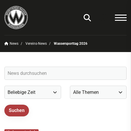
News
Vereins-News
Wassersporttag 2026
Unser Verein
News
Vereins-News
Sommerfest 2025
Vereins-App/Vereinszeitung
Onlineshop
Sportdeutschland-News
Sportangebot