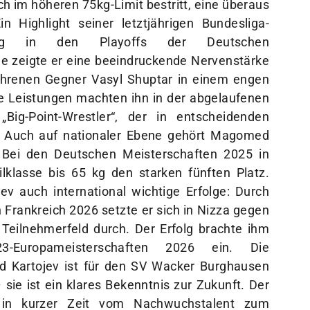
h im höheren 75kg-Limit bestritt, eine überaus
n Highlight seiner letztjährigen Bundesliga-
ung in den Playoffs der Deutschen
e zeigte er eine beeindruckende Nervenstärke
fahrenen Gegner Vasyl Shuptar in einem engen
e Leistungen machten ihn in der abgelaufenen
Big-Point-Wrestler“, der in entscheidenden
 Auch auf nationaler Ebene gehört Magomed
: Bei den Deutschen Meisterschaften 2025 in
tilklasse bis 65 kg den starken fünften Platz.
auch international wichtige Erfolge: Durch
 Frankreich 2026 setzte er sich in Nizza gegen
s Teilnehmerfeld durch. Der Erfolg brachte ihm
-Europameisterschaften 2026 ein. Die
 Kartojev ist für den SV Wacker Burghausen
sie ist ein klares Bekenntnis zur Zukunft. Der
ich in kurzer Zeit vom Nachwuchstalent zum