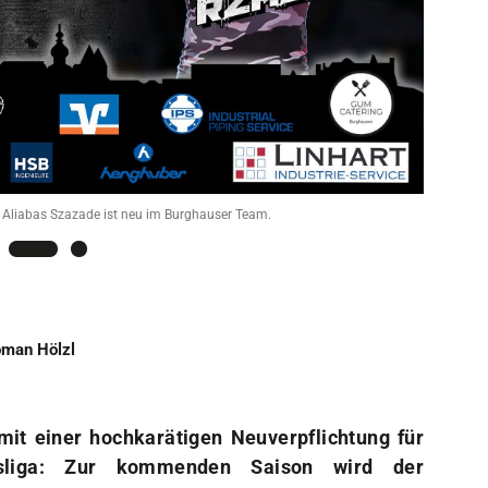
Sportangebote
Mi
Sportsuche
Dei
Abteilungen
Do
VitaSport
Wei
Kindersportschule
 Aliabas Szazade ist neu im Burghauser Team.
man Hölzl
it einer hochkarätigen Neuverpflichtung für
esliga: Zur kommenden Saison wird der