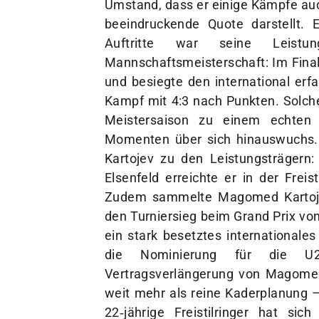
Umstand, dass er einige Kämpfe auc
beeindruckende Quote darstellt. Ei
Auftritte war seine Leist
Mannschaftsmeisterschaft: Im Final
und besiegte den international er
Kampf mit 4:3 nach Punkten. Solch
Meistersaison zu einem echten „
Momenten über sich hinauswuchs.
Kartojev zu den Leistungsträgern
Elsenfeld erreichte er in der Freis
Zudem sammelte Magomed Kartojev 
den Turniersieg beim Grand Prix von
ein stark besetztes internationale
die Nominierung für die U23
Vertragsverlängerung von Magomed
weit mehr als reine Kaderplanung – 
22‑jährige Freistilringer hat s