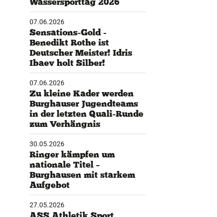
Wassersporttag 2026
tglieder-Service
07.06.2026
Sensations-Gold -
ne Mitgliedschaft
Benedikt Rothe ist
wnloads
Deutscher Meister! Idris
teres
Ibaev holt Silber!
07.06.2026
Zu kleine Kader werden
Magomed Kartojev zählt zu den absoluten Leistungsträgern im fr
Burghauser Jugendteams
in der letzten Quali-Runde
zum Verhängnis
30.05.2026
Ringer kämpfen um
nationale Titel –
Burghausen mit starkem
Aufgebot
27.05.2026
ASS Athletik Sport