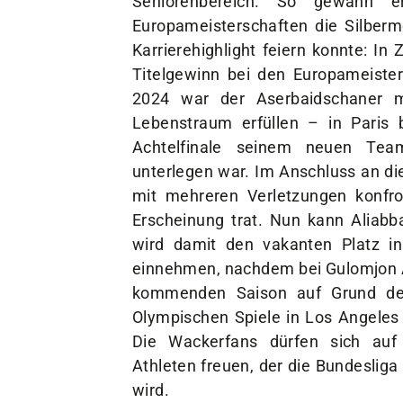
Seniorenbereich. So gewann 
Europameisterschaften die Silberme
Karrierehighlight feiern konnte: In
Titelgewinn bei den Europameiste
2024 war der Aserbaidschaner m
Lebenstraum erfüllen – in Paris
Achtelfinale seinem neuen Tea
unterlegen war. Im Anschluss an di
mit mehreren Verletzungen konfron
Erscheinung trat. Nun kann Aliabb
wird damit den vakanten Platz in
einnehmen, nachdem bei Gulomjon Ab
kommenden Saison auf Grund der 
Olympischen Spiele in Los Angeles 
Die Wackerfans dürfen sich auf
Athleten freuen, der die Bundesliga 
wird.