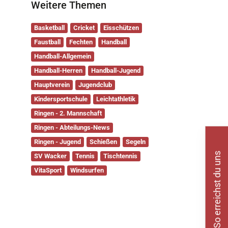
Weitere Themen
Basketball
Cricket
Eisschützen
Faustball
Fechten
Handball
Handball-Allgemein
Handball-Herren
Handball-Jugend
Hauptverein
Jugendclub
Kindersportschule
Leichtathletik
Ringen - 2. Mannschaft
Ringen - Abteilungs-News
Ringen - Jugend
Schießen
Segeln
So erreichst du uns
SV Wacker
Tennis
Tischtennis
VitaSport
Windsurfen