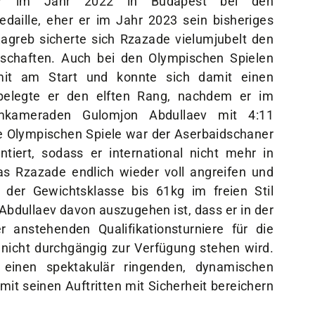
er im Jahr 2022 in Budapest bei den
daille, eher er im Jahr 2023 sein bisheriges
 Zagreb sicherte sich Rzazade vielumjubelt den
rschaften. Auch bei den Olympischen Spielen
it am Start und konnte sich damit einen
 belegte er den elften Rang, nachdem er im
mkameraden Gulomjon Abdullaev mit 4:11
e Olympischen Spiele war der Aserbaidschaner
tiert, sodass er international nicht mehr in
as Rzazade endlich wieder voll angreifen und
 der Gewichtsklasse bis 61kg im freien Stil
dullaev davon auszugehen ist, dass er in der
anstehenden Qualifikationsturniere für die
nicht durchgängig zur Verfügung stehen wird.
 einen spektakulär ringenden, dynamischen
mit seinen Auftritten mit Sicherheit bereichern