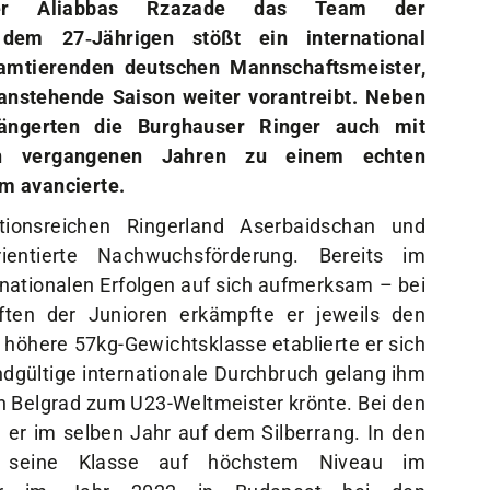
inger Aliabbas Rzazade das Team der
 dem 27‑Jährigen stößt ein international
m amtierenden deutschen Mannschaftsmeister,
anstehende Saison weiter vorantreibt. Neben
längerten die Burghauser Ringer auch mit
n vergangenen Jahren zu einem echten
m avancierte.
onsreichen Ringerland Aserbaidschan und
orientierte Nachwuchsförderung. Bereits im
rnationalen Erfolgen auf sich aufmerksam – bei
ften der Junioren erkämpfte er jeweils den
 höhere 57kg-Gewichtsklasse etablierte er sich
ndgültige internationale Durchbruch gelang ihm
 in Belgrad zum U23-Weltmeister krönte. Bei den
er im selben Jahr auf dem Silberrang. In den
de seine Klasse auf höchstem Niveau im