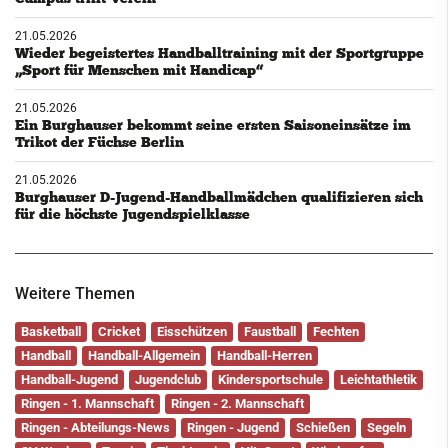
21.05.2026
Wieder begeistertes Handballtraining mit der Sportgruppe
„Sport für Menschen mit Handicap“
21.05.2026
Ein Burghauser bekommt seine ersten Saisoneinsätze im
Trikot der Füchse Berlin
21.05.2026
Burghauser D-Jugend-Handballmädchen qualifizieren sich
für die höchste Jugendspielklasse
Weitere Themen
Basketball
Cricket
Eisschützen
Faustball
Fechten
Handball
Handball-Allgemein
Handball-Herren
Handball-Jugend
Jugendclub
Kindersportschule
Leichtathletik
Ringen - 1. Mannschaft
Ringen - 2. Mannschaft
Ringen - Abteilungs-News
Ringen - Jugend
Schießen
Segeln