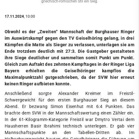
griechisch-römischen Stil ein Sieg.
17.11.2024
, 10:00
Obwohl es der „Zweiten“ Mannschaft der Burghauser Ringer
im Auswärtskampf gegen den TV Geiselhöring gelang, in drei
Kämpfen die Matte als Sieger zu verlassen, unterlagen sie am
Ende trotzdem deutlich mit 27:3. Die Gastgeber gestalteten
ihre Siege deutlicher und sammelten somit Punkt um Punkt.
Gleich zum Auftakt des zehnten Kampftages in der Ringer Liga
Bayern erhielten die Geiselhöringer kampflos die
Maximalpunktzahl gutgeschrieben, da der SVW hier erneut
keinen Ringer aufbieten konnte.
Anschließend sorgte Alexander Kreimer im Freistil-
Schwergewicht für den ersten Burghauser Sieg an diesem
Abend. Er bezwang Simon Eisenhut mit 6:4 Punkten. Das
brachte dem SVW in der Mannschaftswertung einen Zähler ein.
In der 61-Kilogramm-Kategorie Freistil war Dmytro Vertai dem
Hausherren Basir Ibrahimi technisch unterlegen. Er gab vier
Mannschaftspunkte an den Tabellen-Dritten ab. Im