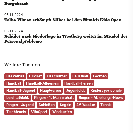
Burgebrach
05.11.2024
Talha Yilmaz erkämpft Silber bei den Munich Kids Open
05.11.2024
Schüler nach Niederlage in Trostberg weiter im Strudel der
Personalprobleme
Weitere Themen
Basketball
Cricket
Eisschützen
Faustball
Fechten
Handball
Handball-Allgemein
Handball-Herren
Handball-Jugend
Hauptverein
Jugendclub
Kindersportschule
Leichtathletik
Ringen - 1. Mannschaft
Ringen - Abteilungs-News
Ringen - Jugend
Schießen
Segeln
SV Wacker
Tennis
Tischtennis
VitaSport
Windsurfen