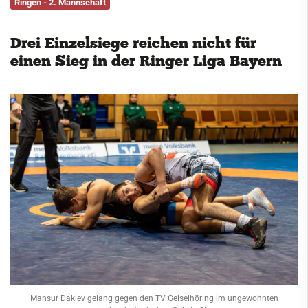
Ringen - 2. Mannschaft
Service
Drei Einzelsiege reichen nicht für
Kontakt
einen Sieg in der Ringer Liga Bayern
Mansur Dakiev gelang gegen den TV Geiselhöring im ungewohnten