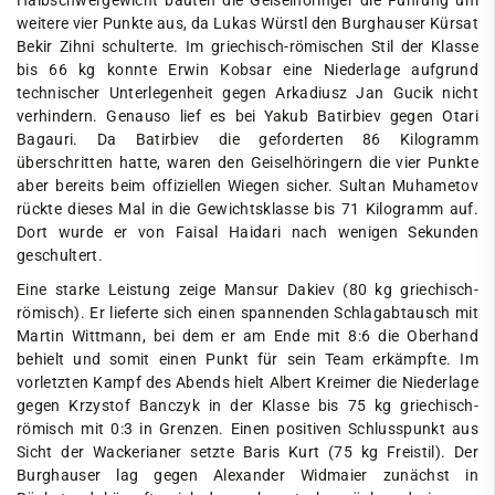
Halbschwergewicht bauten die Geiselhöringer die Führung um
weitere vier Punkte aus, da Lukas Würstl den Burghauser Kürsat
Bekir Zihni schulterte. Im griechisch-römischen Stil der Klasse
bis 66 kg konnte Erwin Kobsar eine Niederlage aufgrund
technischer Unterlegenheit gegen Arkadiusz Jan Gucik nicht
verhindern. Genauso lief es bei Yakub Batirbiev gegen Otari
Bagauri. Da Batirbiev die geforderten 86 Kilogramm
überschritten hatte, waren den Geiselhöringern die vier Punkte
aber bereits beim offiziellen Wiegen sicher. Sultan Muhametov
rückte dieses Mal in die Gewichtsklasse bis 71 Kilogramm auf.
Dort wurde er von Faisal Haidari nach wenigen Sekunden
geschultert.
Eine starke Leistung zeige Mansur Dakiev (80 kg griechisch-
römisch). Er lieferte sich einen spannenden Schlagabtausch mit
Martin Wittmann, bei dem er am Ende mit 8:6 die Oberhand
behielt und somit einen Punkt für sein Team erkämpfte. Im
vorletzten Kampf des Abends hielt Albert Kreimer die Niederlage
gegen Krzystof Banczyk in der Klasse bis 75 kg griechisch-
römisch mit 0:3 in Grenzen. Einen positiven Schlusspunkt aus
Sicht der Wackerianer setzte Baris Kurt (75 kg Freistil). Der
Burghauser lag gegen Alexander Widmaier zunächst in