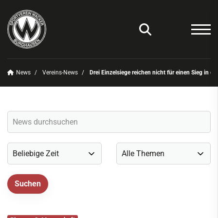
News
Vereins-News
Drei Einzelsiege reichen nicht für einen Sieg in d
Unser Verein
News
Vereins-News
Sommerfest 2025
Vereins-App/Vereinszeitung
Onlineshop
Sportdeutschland-News
Sportangebot