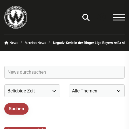
News
Vereins-News
Negativ-Serie in der Ringer Liga Bayern reißt nich
Unser Verein
News
Vereins-News
Sommerfest 2025
Vereins-App/Vereinszeitung
Onlineshop
Sportdeutschland-News
Sportangebot