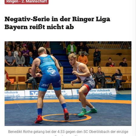
Ringen - 2. Mannschaft
Service
Negativ-Serie in der Ringer Liga
Kontakt
Bayern reißt nicht ab
Benedikt Rothe gelang bei der 4:33 gegen den SC Oberölsbach der einzige