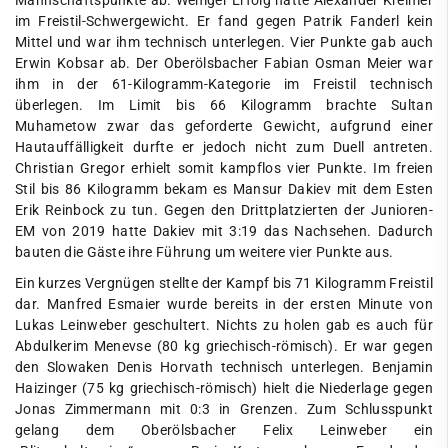
Mannschaftspunkte ab. Weniger Erfolg hatte Alexander Kreimer
im Freistil-Schwergewicht. Er fand gegen Patrik Fanderl kein
Mittel und war ihm technisch unterlegen. Vier Punkte gab auch
Erwin Kobsar ab. Der Oberölsbacher Fabian Osman Meier war
ihm in der 61-Kilogramm-Kategorie im Freistil technisch
überlegen. Im Limit bis 66 Kilogramm brachte Sultan
Muhametow zwar das geforderte Gewicht, aufgrund einer
Hautauffälligkeit durfte er jedoch nicht zum Duell antreten.
Christian Gregor erhielt somit kampflos vier Punkte. Im freien
Stil bis 86 Kilogramm bekam es Mansur Dakiev mit dem Esten
Erik Reinbock zu tun. Gegen den Drittplatzierten der Junioren-
EM von 2019 hatte Dakiev mit 3:19 das Nachsehen. Dadurch
bauten die Gäste ihre Führung um weitere vier Punkte aus.
Ein kurzes Vergnügen stellte der Kampf bis 71 Kilogramm Freistil
dar. Manfred Esmaier wurde bereits in der ersten Minute von
Lukas Leinweber geschultert. Nichts zu holen gab es auch für
Abdulkerim Menevse (80 kg griechisch-römisch). Er war gegen
den Slowaken Denis Horvath technisch unterlegen. Benjamin
Haizinger (75 kg griechisch-römisch) hielt die Niederlage gegen
Jonas Zimmermann mit 0:3 in Grenzen. Zum Schlusspunkt
gelang dem Oberölsbacher Felix Leinweber ein