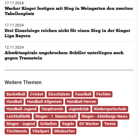
17.11.2024
Wacker Ringer festigen mit Sieg in Weingarten den zweiten
Tabellenplatz
17.11.2024
Drei Einzelsiege reichen nicht für einen Sieg in der Ringer
Liga Bayern
12.11.2024
Abwärtsspirale ungebrochen: Schüler unterliegen auch
gegen Traunstein
Weitere Themen
Basketball
Cricket
Eisschützen
Faustball
Fechten
Handball
Handball-Allgemein
Handball-Herren
Handball-Jugend
Hauptverein
Jugendclub
Kindersportschule
Leichtathletik
Ringen - 1. Mannschaft
Ringen - Abteilungs-News
Ringen - Jugend
Schießen
Segeln
SV Wacker
Tennis
Tischtennis
VitaSport
Windsurfen