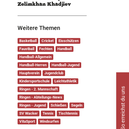
Zelimkhan Khadjiev
Weitere Themen
Basketball
Cricket
Eisschützen
Faustball
Fechten
Handball
Handball-Allgemein
Handball-Herren
Handball-Jugend
Hauptverein
Jugendclub
Kindersportschule
Leichtathletik
So erreichst du uns
Ringen - 2. Mannschaft
Ringen - Abteilungs-News
Ringen - Jugend
Schießen
Segeln
SV Wacker
Tennis
Tischtennis
VitaSport
Windsurfen