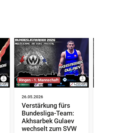
Ringen - 1. Mannschaft
Ringen - 1. Mannsch
26.05.2026
19.05.2026
Verstärkung fürs
Neue Ausr
Bundesliga-Team:
der Greco-
Akhsarbek Gulaev
Idris Ibaev
wechselt zum SVW
Baschir Ka