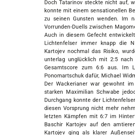
Doch Tatarinov steckte nicht auf, 
konnte mit einem sensationellen Be
zu seinen Gunsten wenden. Im n
Vorrunden-Duells zwischen Magome
Auch in diesem Gefecht entwickelt
Lichtenfelser immer knapp die N
Kartojev nochmal das Risiko, wur
unterlag unglücklich mit 2:5 nach
Gesamtscore zum 6:6 aus. Im Li
Ponomartschuk dafür, Michael Widm
Der Wackerianer war gewohnt im 
starken Maximilian Schwabe jedoc
Durchgang konnte der Lichtenfelser
diesen Vorsprung nicht mehr nehm
letzten Kämpfen mit 6:7 im Hintert
Baschir Kartojev auf den amtiere
Kartojev ging als klarer Außense