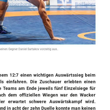
Sportangebote
Mi
Sportsuche
Dei
Abteilungen
Do
VitaSport
Wei
Kindersportschule
einen Gegner Daniel Sartakov vorzeitig aus.
nem 12:7 einen wichtigen Auswärtssieg beim
ls einfahren. Die Zuschauer erlebten einen
 Teams am Ende jeweils fünf Einzelsiege für
ach dem offiziellen Wiegen war den Wacker
 der erwartet schwere Auswärtskampf wird.
 und in acht der zehn Duelle konnte man keinen