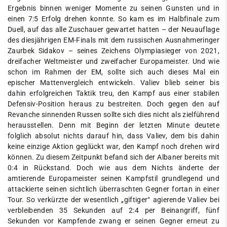
Ergebnis binnen weniger Momente zu seinen Gunsten und in
einen 7:5 Erfolg drehen konnte. So kam es im Halbfinale zum
Duell, auf das alle Zuschauer gewartet hatten – der Neuauflage
des diesjährigen EM-Finals mit dem russischen Ausnahmeringer
Zaurbek Sidakov – seines Zeichens Olympiasieger von 2021,
dreifacher Weltmeister und zweifacher Europameister. Und wie
schon im Rahmen der EM, sollte sich auch dieses Mal ein
epischer Mattenvergleich entwickeln. Valiev blieb seiner bis
dahin erfolgreichen Taktik treu, den Kampf aus einer stabilen
Defensiv-Position heraus zu bestreiten. Doch gegen den auf
Revanche sinnenden Russen sollte sich dies nicht als zielführend
herausstellen. Denn mit Beginn der letzten Minute deutete
folglich absolut nichts darauf hin, dass Valiev, dem bis dahin
keine einzige Aktion geglückt war, den Kampf noch drehen wird
können. Zu diesem Zeitpunkt befand sich der Albaner bereits mit
0:4 in Rückstand. Doch wie aus dem Nichts änderte der
amtierende Europameister seinen Kampfstil grundlegend und
attackierte seinen sichtlich überraschten Gegner fortan in einer
Tour. So verkürzte der wesentlich „giftiger“ agierende Valiev bei
verbleibenden 35 Sekunden auf 2:4 per Beinangriff, fünf
Sekunden vor Kampfende zwang er seinen Gegner erneut zu