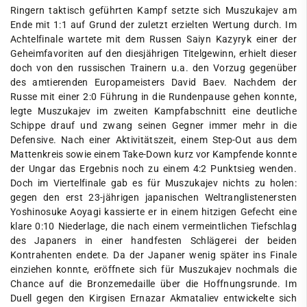
Ringern taktisch geführten Kampf setzte sich Muszukajev am
Ende mit 1:1 auf Grund der zuletzt erzielten Wertung durch. Im
Achtelfinale wartete mit dem Russen Saiyn Kazyryk einer der
Geheimfavoriten auf den diesjährigen Titelgewinn, erhielt dieser
doch von den russischen Trainern u.a. den Vorzug gegenüber
des amtierenden Europameisters David Baev. Nachdem der
Russe mit einer 2:0 Führung in die Rundenpause gehen konnte,
legte Muszukajev im zweiten Kampfabschnitt eine deutliche
Schippe drauf und zwang seinen Gegner immer mehr in die
Defensive. Nach einer Aktivitätszeit, einem Step-Out aus dem
Mattenkreis sowie einem Take-Down kurz vor Kampfende konnte
der Ungar das Ergebnis noch zu einem 4:2 Punktsieg wenden.
Doch im Viertelfinale gab es für Muszukajev nichts zu holen:
gegen den erst 23-jährigen japanischen Weltranglistenersten
Yoshinosuke Aoyagi kassierte er in einem hitzigen Gefecht eine
klare 0:10 Niederlage, die nach einem vermeintlichen Tiefschlag
des Japaners in einer handfesten Schlägerei der beiden
Kontrahenten endete. Da der Japaner wenig später ins Finale
einziehen konnte, eröffnete sich für Muszukajev nochmals die
Chance auf die Bronzemedaille über die Hoffnungsrunde. Im
Duell gegen den Kirgisen Ernazar Akmataliev entwickelte sich