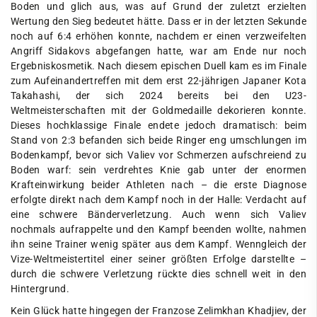
Boden und glich aus, was auf Grund der zuletzt erzielten
Wertung den Sieg bedeutet hätte. Dass er in der letzten Sekunde
noch auf 6:4 erhöhen konnte, nachdem er einen verzweifelten
Angriff Sidakovs abgefangen hatte, war am Ende nur noch
Ergebniskosmetik. Nach diesem epischen Duell kam es im Finale
zum Aufeinandertreffen mit dem erst 22-jährigen Japaner Kota
Takahashi, der sich 2024 bereits bei den U23-
Weltmeisterschaften mit der Goldmedaille dekorieren konnte.
Dieses hochklassige Finale endete jedoch dramatisch: beim
Stand von 2:3 befanden sich beide Ringer eng umschlungen im
Bodenkampf, bevor sich Valiev vor Schmerzen aufschreiend zu
Boden warf: sein verdrehtes Knie gab unter der enormen
Krafteinwirkung beider Athleten nach – die erste Diagnose
erfolgte direkt nach dem Kampf noch in der Halle: Verdacht auf
eine schwere Bänderverletzung. Auch wenn sich Valiev
nochmals aufrappelte und den Kampf beenden wollte, nahmen
ihn seine Trainer wenig später aus dem Kampf. Wenngleich der
Vize-Weltmeistertitel einer seiner größten Erfolge darstellte –
durch die schwere Verletzung rückte dies schnell weit in den
Hintergrund.
Kein Glück hatte hingegen der Franzose Zelimkhan Khadjiev, der