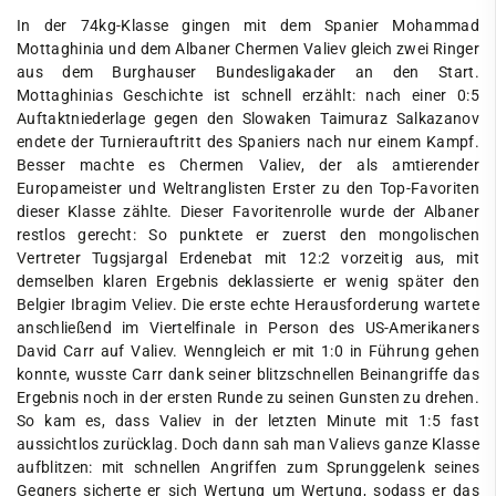
In der 74kg-Klasse gingen mit dem Spanier Mohammad
Mottaghinia und dem Albaner Chermen Valiev gleich zwei Ringer
aus dem Burghauser Bundesligakader an den Start.
Mottaghinias Geschichte ist schnell erzählt: nach einer 0:5
Auftaktniederlage gegen den Slowaken Taimuraz Salkazanov
endete der Turnierauftritt des Spaniers nach nur einem Kampf.
Besser machte es Chermen Valiev, der als amtierender
Europameister und Weltranglisten Erster zu den Top-Favoriten
dieser Klasse zählte. Dieser Favoritenrolle wurde der Albaner
restlos gerecht: So punktete er zuerst den mongolischen
Vertreter Tugsjargal Erdenebat mit 12:2 vorzeitig aus, mit
demselben klaren Ergebnis deklassierte er wenig später den
Belgier Ibragim Veliev. Die erste echte Herausforderung wartete
anschließend im Viertelfinale in Person des US-Amerikaners
David Carr auf Valiev. Wenngleich er mit 1:0 in Führung gehen
konnte, wusste Carr dank seiner blitzschnellen Beinangriffe das
Ergebnis noch in der ersten Runde zu seinen Gunsten zu drehen.
So kam es, dass Valiev in der letzten Minute mit 1:5 fast
aussichtlos zurücklag. Doch dann sah man Valievs ganze Klasse
aufblitzen: mit schnellen Angriffen zum Sprunggelenk seines
Gegners sicherte er sich Wertung um Wertung, sodass er das