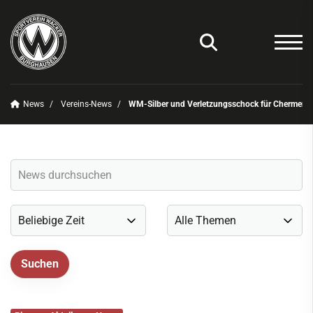
News
Vereins-News
WM-Silber und Verletzungsschock für Chermen Va
Unser Verein
News
Vereins-News
Sommerfest 2025
Vereins-App/Vereinszeitung
Onlineshop
Sportdeutschland-News
Sportangebot