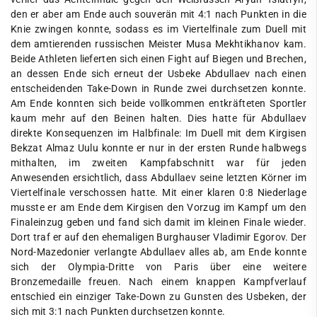
den er aber am Ende auch souverän mit 4:1 nach Punkten in die
Knie zwingen konnte, sodass es im Viertelfinale zum Duell mit
dem amtierenden russischen Meister Musa Mekhtikhanov kam.
Beide Athleten lieferten sich einen Fight auf Biegen und Brechen,
an dessen Ende sich erneut der Usbeke Abdullaev nach einen
entscheidenden Take-Down in Runde zwei durchsetzen konnte.
Am Ende konnten sich beide vollkommen entkräfteten Sportler
kaum mehr auf den Beinen halten. Dies hatte für Abdullaev
direkte Konsequenzen im Halbfinale: Im Duell mit dem Kirgisen
Bekzat Almaz Uulu konnte er nur in der ersten Runde halbwegs
mithalten, im zweiten Kampfabschnitt war für jeden
Anwesenden ersichtlich, dass Abdullaev seine letzten Körner im
Viertelfinale verschossen hatte. Mit einer klaren 0:8 Niederlage
musste er am Ende dem Kirgisen den Vorzug im Kampf um den
Finaleinzug geben und fand sich damit im kleinen Finale wieder.
Dort traf er auf den ehemaligen Burghauser Vladimir Egorov. Der
Nord-Mazedonier verlangte Abdullaev alles ab, am Ende konnte
sich der Olympia-Dritte von Paris über eine weitere
Bronzemedaille freuen. Nach einem knappen Kampfverlauf
entschied ein einziger Take-Down zu Gunsten des Usbeken, der
sich mit 3:1 nach Punkten durchsetzen konnte.