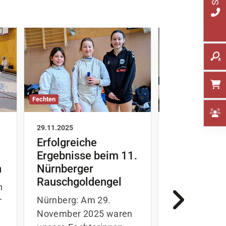
Fechten
Fechten
29.11.2025
21.11.2025
Erfolgreiche
Hobbycup 
Ergebnisse beim 11.
– Teil 1
h
Nürnberger
Salzburg
: Ei
Rauschgoldengel
n
spannender
Nürnberg: Am 29.
r
Fechtabend i
November 2025 waren
,
mit vielen in
unsere Fechterinnen
Gefechten un