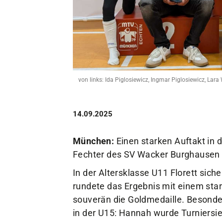
Unser Verein
Der Verein
Das sind wir
Jobs
Sportstätten
von links: Ida Piglosiewicz, Ingmar Piglosiewicz, Lara
14.09.2025
München:
Einen starken Auftakt in 
Fechter des SV Wacker Burghausen 
In der Altersklasse U11 Florett siche
rundete das Ergebnis mit einem star
souverän die Goldmedaille. Besonde
in der U15: Hannah wurde Turniersie