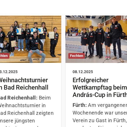
chten
Fechten
3.12.2025
08.12.2025
Weihnachtsturnier
Erfolgreicher
n Bad Reichenhall
Wettkampftag beim
András-Cup in Fürt
ad Reichenhall:
Beim
Fürth:
Am vergangene
eihnachtsturnier in
Wochenende war unse
ad Reichenhall zeigten
Verein zu Gast in Fürth
nsere jüngsten
wo der traditionsreiche
echterinnen und