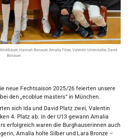
Sportangebote
Mi
Sportsuche
Dei
Abteilungen
Do
VitaSport
Wei
Kindersportschule
 Winklbauer, Hannah Bonauer, Amalia Filser, Valentin Unterstaller, David
Bonauer
die neue Fechtsaison 2025/26 feierten unsere
bei den „ecoblue masters“ in München.
rten sich Ida und David Platz zwei, Valentin
ken 4. Platz ab. In der U13 gewann Amalia
rs erfolgreich waren die Burghauserinnen auch
gerin, Amalia holte Silber und Lara Bronze –