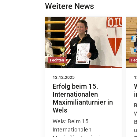
Weitere News
Fechten
Fe
13.12.2025
1
Erfolg beim 15.
Internationalen
i
Maximilianturnier in
B
Wels
W
Wels: Beim 15.
B
Internationalen
u
Maximilianturnier in
F