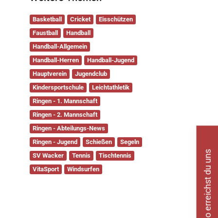
Basketball
Cricket
Eisschützen
Faustball
Handball
Handball-Allgemein
Handball-Herren
Handball-Jugend
Hauptverein
Jugendclub
Kindersportschule
Leichtathletik
Ringen - 1. Mannschaft
Ringen - 2. Mannschaft
Ringen - Abteilungs-News
Ringen - Jugend
Schießen
Segeln
So erreichst du uns
SV Wacker
Tennis
Tischtennis
VitaSport
Windsurfen