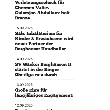
Verletzungsschock für
Chermen Valiev -
tglieder-Service
Gulomjon Abdullaev holt
Bronze
ne Mitgliedschaft
wnloads
15.09.2025
teres
Salz-Inhalatorium für
Kinder & Erwachsene wird
neuer Partner der
Burghauser Handballer
14.09.2025
SV Wacker Burghausen II
startet in der Ringer-
Oberliga neu durch
13.09.2025
Große Ehre für
langjähriges Engagement:
12.09.2025
Burghausen wird