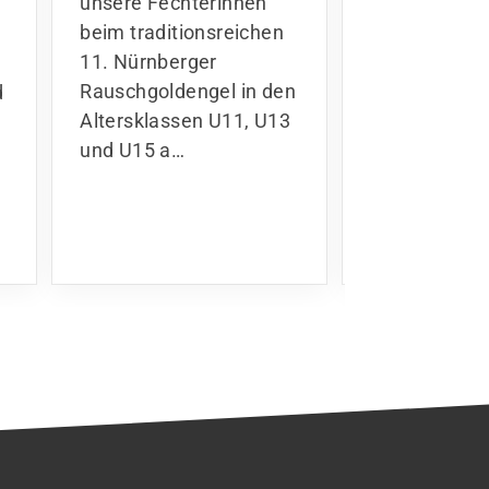
beim traditionsreichen
großartigen
11. Nürnberger
Ingmar belegt
Rauschgoldengel in den
d
Roland errei
Altersklassen U11, U13
und U15 a…