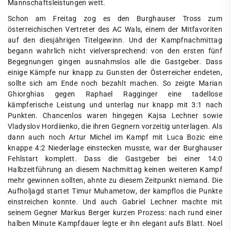
Mannschaftsleistungen wett.
Schon am Freitag zog es den Burghauser Tross zum
österreichischen Vertreter des AC Wals, einem der Mitfavoriten
auf den diesjährigen Titelgewinn. Und der Kampfnachmittag
begann wahrlich nicht vielversprechend: von den ersten fünf
Begegnungen gingen ausnahmslos alle die Gastgeber. Dass
einige Kämpfe nur knapp zu Gunsten der Österreicher endeten,
sollte sich am Ende noch bezahlt machen. So zeigte Marian
Ghiorghias gegen Raphael Ragginger eine tadellose
kämpferische Leistung und unterlag nur knapp mit 3:1 nach
Punkten. Chancenlos waren hingegen Kajsa Lechner sowie
Vladyslov Hordiienko, die ihren Gegnern vorzeitig unterlagen. Als
dann auch noch Artur Michel im Kampf mit Luca Bozic eine
knappe 4:2 Niederlage einstecken musste, war der Burghauser
Fehlstart komplett. Dass die Gastgeber bei einer 14:0
Halbzeitführung an diesem Nachmittag keinen weiteren Kampf
mehr gewinnen sollten, ahnte zu diesem Zeitpunkt niemand. Die
Aufholjagd startet Timur Muhametow, der kampflos die Punkte
einstreichen konnte. Und auch Gabriel Lechner machte mit
seinem Gegner Markus Berger kurzen Prozess: nach rund einer
halben Minute Kampfdauer legte er ihn elegant aufs Blatt. Noel