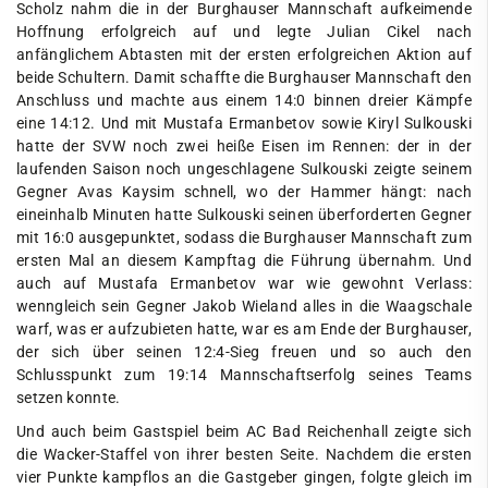
Scholz nahm die in der Burghauser Mannschaft aufkeimende
Hoffnung erfolgreich auf und legte Julian Cikel nach
anfänglichem Abtasten mit der ersten erfolgreichen Aktion auf
beide Schultern. Damit schaffte die Burghauser Mannschaft den
Anschluss und machte aus einem 14:0 binnen dreier Kämpfe
eine 14:12. Und mit Mustafa Ermanbetov sowie Kiryl Sulkouski
hatte der SVW noch zwei heiße Eisen im Rennen: der in der
laufenden Saison noch ungeschlagene Sulkouski zeigte seinem
Gegner Avas Kaysim schnell, wo der Hammer hängt: nach
eineinhalb Minuten hatte Sulkouski seinen überforderten Gegner
mit 16:0 ausgepunktet, sodass die Burghauser Mannschaft zum
ersten Mal an diesem Kampftag die Führung übernahm. Und
auch auf Mustafa Ermanbetov war wie gewohnt Verlass:
wenngleich sein Gegner Jakob Wieland alles in die Waagschale
warf, was er aufzubieten hatte, war es am Ende der Burghauser,
der sich über seinen 12:4-Sieg freuen und so auch den
Schlusspunkt zum 19:14 Mannschaftserfolg seines Teams
setzen konnte.
Und auch beim Gastspiel beim AC Bad Reichenhall zeigte sich
die Wacker-Staffel von ihrer besten Seite. Nachdem die ersten
vier Punkte kampflos an die Gastgeber gingen, folgte gleich im