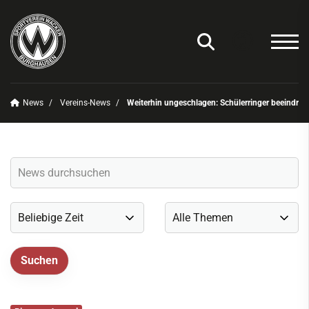
News
Vereins-News
Weiterhin ungeschlagen: Schülerringer beeindruc
Unser Verein
News
Vereins-News
Sommerfest 2025
Vereins-App/Vereinszeitung
Onlineshop
Sportdeutschland-News
Sportangebot