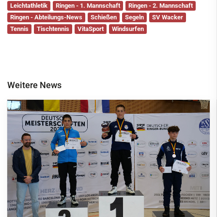
Leichtathletik
Ringen - 1. Mannschaft
Ringen - 2. Mannschaft
Ringen - Abteilungs-News
Schießen
Segeln
SV Wacker
Tennis
Tischtennis
VitaSport
Windsurfen
Weitere News