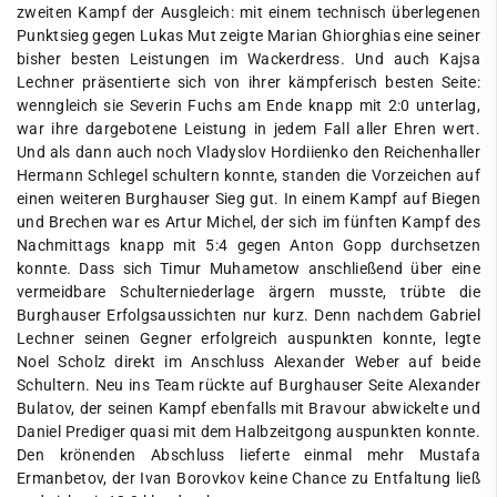
zweiten Kampf der Ausgleich: mit einem technisch überlegenen
Punktsieg gegen Lukas Mut zeigte Marian Ghiorghias eine seiner
bisher besten Leistungen im Wackerdress. Und auch Kajsa
Lechner präsentierte sich von ihrer kämpferisch besten Seite:
wenngleich sie Severin Fuchs am Ende knapp mit 2:0 unterlag,
war ihre dargebotene Leistung in jedem Fall aller Ehren wert.
Und als dann auch noch Vladyslov Hordiienko den Reichenhaller
Hermann Schlegel schultern konnte, standen die Vorzeichen auf
einen weiteren Burghauser Sieg gut. In einem Kampf auf Biegen
und Brechen war es Artur Michel, der sich im fünften Kampf des
Nachmittags knapp mit 5:4 gegen Anton Gopp durchsetzen
konnte. Dass sich Timur Muhametow anschließend über eine
vermeidbare Schulterniederlage ärgern musste, trübte die
Burghauser Erfolgsaussichten nur kurz. Denn nachdem Gabriel
Lechner seinen Gegner erfolgreich auspunkten konnte, legte
Noel Scholz direkt im Anschluss Alexander Weber auf beide
Schultern. Neu ins Team rückte auf Burghauser Seite Alexander
Bulatov, der seinen Kampf ebenfalls mit Bravour abwickelte und
Daniel Prediger quasi mit dem Halbzeitgong auspunkten konnte.
Den krönenden Abschluss lieferte einmal mehr Mustafa
Ermanbetov, der Ivan Borovkov keine Chance zu Entfaltung ließ