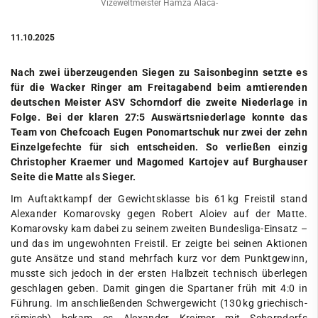
Vizeweltmeister Hamza Alaca-
11.10.2025
Nach zwei überzeugenden Siegen zu Saisonbeginn setzte es
für die Wacker Ringer am Freitagabend beim amtierenden
deutschen Meister ASV Schorndorf die zweite Niederlage in
Folge. Bei der klaren 27:5 Auswärtsniederlage konnte das
Team von Chefcoach Eugen Ponomartschuk nur zwei der zehn
Einzelgefechte für sich entscheiden. So verließen einzig
Christopher Kraemer und Magomed Kartojev auf Burghauser
Seite die Matte als Sieger.
Im Auftaktkampf der Gewichtsklasse bis 61 kg Freistil stand
Alexander Komarovsky gegen Robert Aloiev auf der Matte.
Komarovsky kam dabei zu seinem zweiten Bundesliga-Einsatz –
und das im ungewohnten Freistil. Er zeigte bei seinen Aktionen
gute Ansätze und stand mehrfach kurz vor dem Punktgewinn,
musste sich jedoch in der ersten Halbzeit technisch überlegen
geschlagen geben. Damit gingen die Spartaner früh mit 4:0 in
Führung. Im anschließenden Schwergewicht (130 kg griechisch-