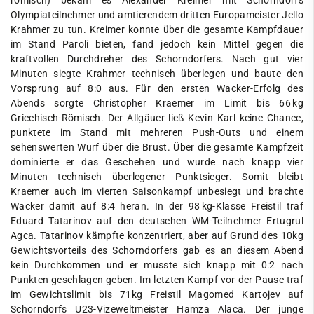
römisch) bekam es Alexander Kreimer mit Schorndorfs
Olympiateilnehmer und amtierendem dritten Europameister Jello
Krahmer zu tun. Kreimer konnte über die gesamte Kampfdauer
im Stand Paroli bieten, fand jedoch kein Mittel gegen die
kraftvollen Durchdreher des Schorndorfers. Nach gut vier
Minuten siegte Krahmer technisch überlegen und baute den
Vorsprung auf 8:0 aus. Für den ersten Wacker-Erfolg des
Abends sorgte Christopher Kraemer im Limit bis 66 kg
Griechisch-Römisch. Der Allgäuer ließ Kevin Karl keine Chance,
punktete im Stand mit mehreren Push-Outs und einem
sehenswerten Wurf über die Brust. Über die gesamte Kampfzeit
dominierte er das Geschehen und wurde nach knapp vier
Minuten technisch überlegener Punktsieger. Somit bleibt
Kraemer auch im vierten Saisonkampf unbesiegt und brachte
Wacker damit auf 8:4 heran. In der 98 kg-Klasse Freistil traf
Eduard Tatarinov auf den deutschen WM-Teilnehmer Ertugrul
Agca. Tatarinov kämpfte konzentriert, aber auf Grund des 10kg
Gewichtsvorteils des Schorndorfers gab es an diesem Abend
kein Durchkommen und er musste sich knapp mit 0:2 nach
Punkten geschlagen geben. Im letzten Kampf vor der Pause traf
im Gewichtslimit bis 71kg Freistil Magomed Kartojev auf
Schorndorfs U23-Vizeweltmeister Hamza Alaca. Der junge