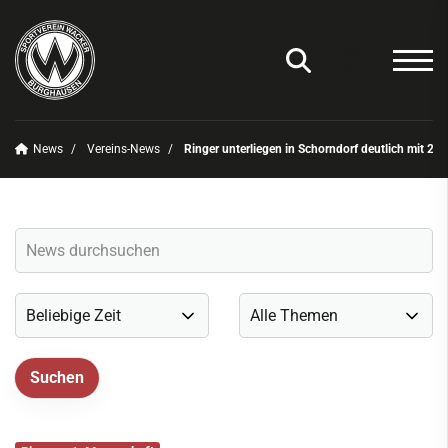
News
Vereins-News
Ringer unterliegen in Schorndorf deutlich mit 25:
Unser Verein
News
Vereins-News
Sommerfest 2025
Vereins-App/Vereinszeitung
Onlineshop
Sportdeutschland-News
Sportangebot