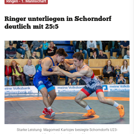
Ringen - 1. Mannschaft
Service
Ringer unterliegen in Schorndorf
Kontakt
deutlich mit 25:5
Starke Leistung: Magomed Kartojev besiegte Schorndorfs U23-