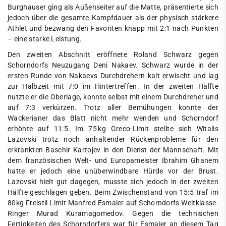
Burghauser ging als Außenseiter auf die Matte, präsentierte sich
jedoch über die gesamte Kampfdauer als der physisch stärkere
Athlet und bezwang den Favoriten knapp mit 2:1 nach Punkten
– eine starke Leistung.
Den zweiten Abschnitt eröffnete Roland Schwarz gegen
Schorndorfs Neuzugang Deni Nakaev. Schwarz wurde in der
ersten Runde von Nakaevs Durchdrehern kalt erwischt und lag
zur Halbzeit mit 7:0 im Hintertreffen. In der zweiten Hälfte
nutzte er die Oberlage, konnte selbst mit einem Durchdreher und
auf 7:3 verkürzen. Trotz aller Bemühungen konnte der
Wackerianer das Blatt nicht mehr wenden und Schorndorf
erhöhte auf 11:5. Im 75 kg Greco-Limit stellte sich Witalis
Lazovski trotz noch anhaltender Rückenprobleme für den
erkrankten Baschir Kartojev in den Dienst der Mannschaft. Mit
dem französischen Welt- und Europameister Ibrahim Ghanem
hatte er jedoch eine unüberwindbare Hürde vor der Brust.
Lazovski hielt gut dagegen, musste sich jedoch in der zweiten
Hälfte geschlagen geben. Beim Zwischenstand von 15:5 traf im
80kg Freistil Limit Manfred Esmaier auf Schorndorfs Weltklasse-
Ringer Murad Kuramagomedov. Gegen die technischen
Fertigkeiten des Schorndorfers war für Esmaier an diesem Tag