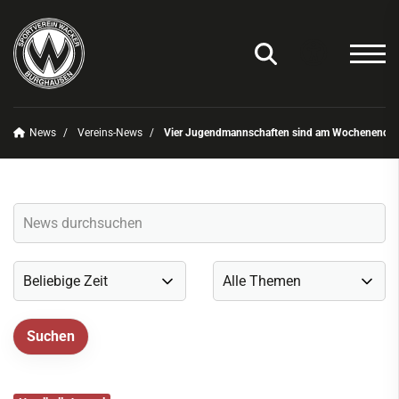
News
Vereins-News
Vier Jugendmannschaften sind am Wochenende ri
Unser Verein
News
Vereins-News
Sommerfest 2025
Vereins-App/Vereinszeitung
Onlineshop
Sportdeutschland-News
Sportangebot