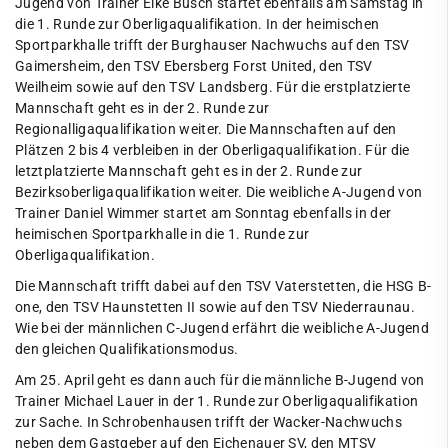
Jugend von Trainer Eike Busch startet ebenfalls am Samstag in
die 1. Runde zur Oberligaqualifikation. In der heimischen
Sportparkhalle trifft der Burghauser Nachwuchs auf den TSV
Gaimersheim, den TSV Ebersberg Forst United, den TSV
Weilheim sowie auf den TSV Landsberg. Für die erstplatzierte
Mannschaft geht es in der 2. Runde zur
Regionalligaqualifikation weiter. Die Mannschaften auf den
Plätzen 2 bis 4 verbleiben in der Oberligaqualifikation. Für die
letztplatzierte Mannschaft geht es in der 2. Runde zur
Bezirksoberligaqualifikation weiter. Die weibliche A-Jugend von
Trainer Daniel Wimmer startet am Sonntag ebenfalls in der
heimischen Sportparkhalle in die 1. Runde zur
Oberligaqualifikation.
Die Mannschaft trifft dabei auf den TSV Vaterstetten, die HSG B-
one, den TSV Haunstetten II sowie auf den TSV Niederraunau.
Wie bei der männlichen C-Jugend erfährt die weibliche A-Jugend
den gleichen Qualifikationsmodus.
Am 25. April geht es dann auch für die männliche B-Jugend von
Trainer Michael Lauer in der 1. Runde zur Oberligaqualifikation
zur Sache. In Schrobenhausen trifft der Wacker-Nachwuchs
neben dem Gastgeber auf den Eichenauer SV, den MTSV