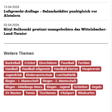
13.04.2026
Luftgewehr-Auflage – Salzachstädter punktgleich vor
Alztalern
02.04.2026
Kiryl Sulkouski gewinnt unangefochten das Wittelsbacher-
Land-Turnier
Weitere Themen
Basketball
Cricket
Eisschützen
Faustball
Fechten
Handball
Handball-Allgemein
Handball-Herren
Hauptverein
Jugendclub
Kindersportschule
Leichtathletik
Ringen - 1. Mannschaft
Ringen - 2. Mannschaft
Ringen - Abteilungs-News
Ringen - Jugend
Schießen
Segeln
SV Wacker
Tennis
Tischtennis
VitaSport
Windsurfen