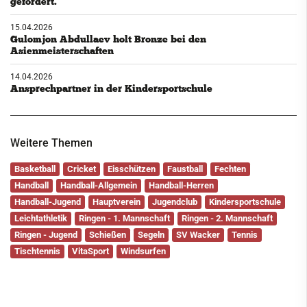
gefordert.
15.04.2026
Gulomjon Abdullaev holt Bronze bei den
Asienmeisterschaften
14.04.2026
Ansprechpartner in der Kindersportschule
Weitere Themen
Basketball
Cricket
Eisschützen
Faustball
Fechten
Handball
Handball-Allgemein
Handball-Herren
Handball-Jugend
Hauptverein
Jugendclub
Kindersportschule
Leichtathletik
Ringen - 1. Mannschaft
Ringen - 2. Mannschaft
Ringen - Jugend
Schießen
Segeln
SV Wacker
Tennis
Tischtennis
VitaSport
Windsurfen