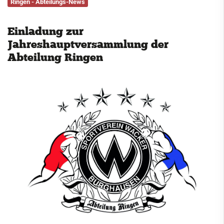
Ringen - Abteilungs-News
Service
Einladung zur
Kontakt
Jahreshauptversammlung der
Abteilung Ringen