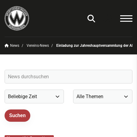
News
Vereins-News
Einladung zur Jahreshauptversammlung der Abte
Unser Verein
News
Vereins-News
Sommerfest 2025
Vereins-App/Vereinszeitung
Onlineshop
Sportdeutschland-News
Sportangebot