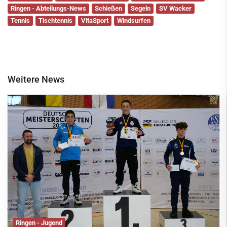
Ringen - Abteilungs-News
Schießen
Segeln
SV Wacker
Tennis
Tischtennis
VitaSport
Windsurfen
Weitere News
Ringen - Jugend