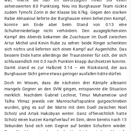
war, feierte sie nun im bevorzugten freien Stil einen
sehenswerten 8:0 Punktsieg. Neu ins Burghauser Team rückte
zudem Tymofii Zorin in der Klasse bis 67kg. Gegen den starken
Rabie Almaaloul lieferte der Burghauser einen beherzten Kampf,
konnte am Ende aber beim Stand von 0:13 eine
Schulterniederlage nicht verhindern. Den ausgeglichensten
Kampf des Abends bekamen die Zuschauer im Duell zwischen
Artur Michel und Kevin Rube zu sehen: beide Ringer schenkten
sich nichts und lieferten sich einen Kampf auf Augenhöhe. Das
bessere Ende hatte allerdings der Traunsteiner für sich, der sich
schlussendlich mit 0:3 nach Punkten knapp durchsetzen konnte.
Damit stand es zur Halbzeit 3:14 – ein Rückstand, der aus
Burghauser Sicht gerne etwas geringer ausfallen hätte dürfen.
Doch im Wissen, dass die nächsten drei Kämpfe allesamt
mangels Gegner an den SVW gingen, entspannte die Situation
merklich. Nachdem Gabriel Lechner, Timur Muhametow und
Talha Yilmaz jeweils vier Mannschaftspunkte gutgeschrieben
wurden, ging es auf der Matte mit dem Duell zwischen Noel
Scholz und Artak Hakobyan weiter. Ganz offensichtlich hatte
Scholz einen kurzen Kampfverlauf im Sinn, denn bereits nach 15
Sekunden fand sich sein Gegner auf beiden Schultern wieder.