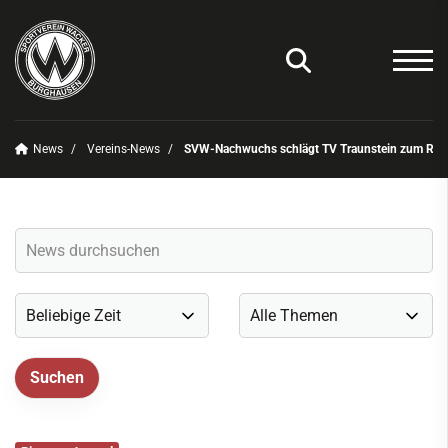
News
Vereins-News
SVW-Nachwuchs schlägt TV Traunstein zum Rüc
Unser Verein
News
Vereins-News
Sommerfest 2025
Vereins-App/Vereinszeitung
Onlineshop
Sportdeutschland-News
Sportangebot