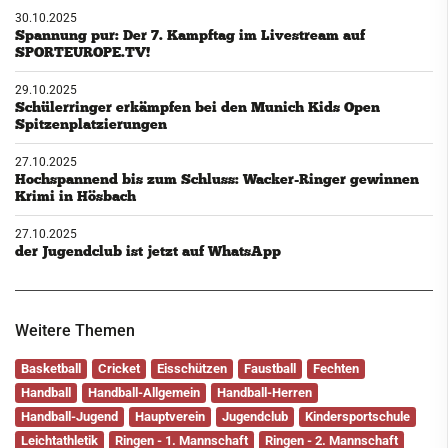
30.10.2025
Spannung pur: Der 7. Kampftag im Livestream auf
SPORTEUROPE.TV!
29.10.2025
Schülerringer erkämpfen bei den Munich Kids Open
Spitzenplatzierungen
27.10.2025
Hochspannend bis zum Schluss: Wacker-Ringer gewinnen
Krimi in Hösbach
27.10.2025
der Jugendclub ist jetzt auf WhatsApp
Weitere Themen
Basketball
Cricket
Eisschützen
Faustball
Fechten
Handball
Handball-Allgemein
Handball-Herren
Handball-Jugend
Hauptverein
Jugendclub
Kindersportschule
Leichtathletik
Ringen - 1. Mannschaft
Ringen - 2. Mannschaft