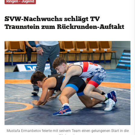
Ringen - Jugend
Service
SVW-Nachwuchs schlägt TV
Kontakt
Traunstein zum Rückrunden-Auftakt
Mustafa Ermanbetov feierte mit seinem Team einen gelungenen Start in die