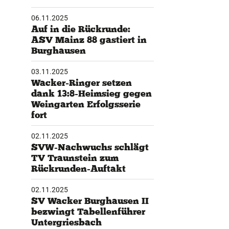
06.11.2025
tglieder-Service
Auf in die Rückrunde:
ASV Mainz 88 gastiert in
ne Mitgliedschaft
Burghausen
wnloads
teres
03.11.2025
Wacker-Ringer setzen
dank 13:8-Heimsieg gegen
Weingarten Erfolgsserie
fort
02.11.2025
SVW-Nachwuchs schlägt
TV Traunstein zum
Rückrunden-Auftakt
02.11.2025
SV Wacker Burghausen II
bezwingt Tabellenführer
Untergriesbach