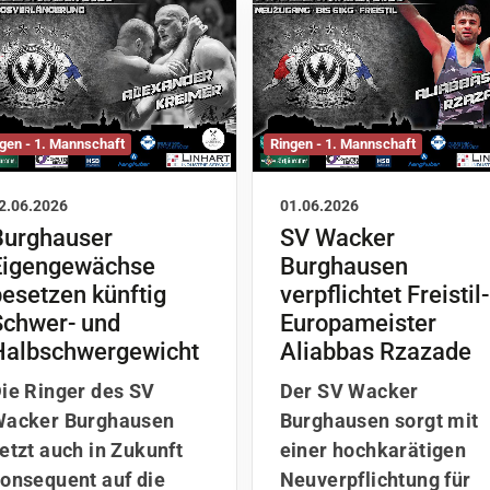
gen - 1. Mannschaft
Ringen - 1. Mannschaft
2.06.2026
01.06.2026
Burghauser
SV Wacker
Eigengewächse
Burghausen
esetzen künftig
verpflichtet Freistil-
Schwer- und
Europameister
Halbschwergewicht
Aliabbas Rzazade
ie Ringer des SV
Der SV Wacker
acker Burghausen
Burghausen sorgt mit
etzt auch in Zukunft
einer hochkarätigen
onsequent auf die
Neuverpflichtung für