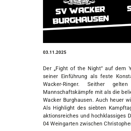
Unser Verein
Der Verein
Das sind wir
Jobs
Sportstätten
03.11.2025
Der „Fight of the Night“ auf dem Y
seiner Einführung als feste Kons
Wacker-Ringer. Seither gelte
Mannschaftskämpfe mit als die beli
Wacker Burghausen. Auch heuer wir
Als Highlight des siebten Kampfta
aktionsreiches und hochklassiges
04 Weingarten zwischen Christophe