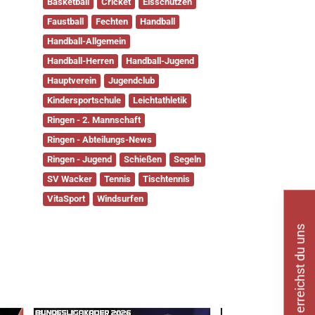
Faustball
Fechten
Handball
Handball-Allgemein
Handball-Herren
Handball-Jugend
Hauptverein
Jugendclub
Kindersportschule
Leichtathletik
Ringen - 2. Mannschaft
Ringen - Abteilungs-News
Ringen - Jugend
Schießen
Segeln
SV Wacker
Tennis
Tischtennis
VitaSport
Windsurfen
So erreichst du uns