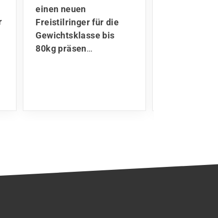
Kontinuität i
einen neuen
Kaderplanung
r
Freistilringer für die
Ibaev und Ba
Gewichtsklasse bis
Kartojev hab
80kg präsen
…
absolute Pu