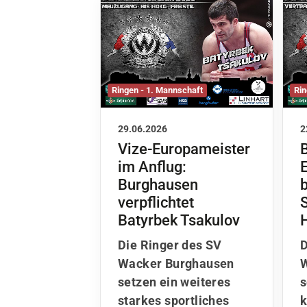
Ringen - 1. Mannschaft
Rin
29.06.2026
2
Vize-Europameister
im Anflug:
Burghausen
b
verpflichtet
Batyrbek Tsakulov
Die Ringer des SV
D
Wacker Burghausen
W
setzen ein weiteres
s
starkes sportliches
k