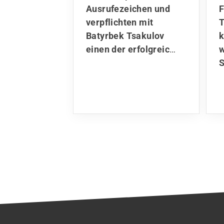
Ausrufezeichen und
F
verpflichten mit
T
Batyrbek Tsakulov
einen der erfolgreic
…
w
S