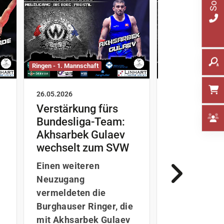
Ringen - 1. Mannschaft
Ringen - 1. Mannsch
26.05.2026
19.05.2026
Verstärkung fürs
Neue Ausr
Bundesliga-Team:
der Greco-
Akhsarbek Gulaev
Idris Ibaev
wechselt zum SVW
Baschir Ka
bleiben Bu
Einen weiteren
treu
Neuzugang
Der SV Wack
vermeldeten die
Burghausen s
Burghauser Ringer, die
starkes Zeic
mit Akhsarbek Gulaev