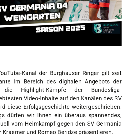
Sportangebote
Mi
Sportsuche
Dei
Abteilungen
Do
VitaSport
Wei
Kindersportschule
ouTube-Kanal der Burghauser Ringer gilt seit
tante im Bereich des digitalen Angebots der
n die Highlight-Kämpfe der Bundesliga-
ebtesten Video-Inhalte auf den Kanälen des SV
d diese Erfolgsgeschichte weitergeschrieben:
gs dürfen wir Ihnen ein überaus spannendes,
 Duell vom Heimkampf gegen den SV Germania
r Kraemer und Romeo Beridze präsentieren.