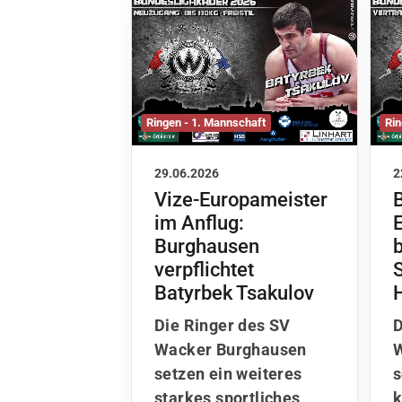
Ringen - 1. Mannschaft
Rin
29.06.2026
2
Vize-Europameister
im Anflug:
Burghausen
b
verpflichtet
Batyrbek Tsakulov
Die Ringer des SV
D
Wacker Burghausen
W
setzen ein weiteres
s
starkes sportliches
k