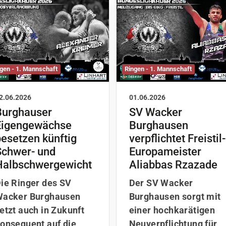
gen - 1. Mannschaft
Ringen - 1. Mannschaft
2.06.2026
01.06.2026
Burghauser
SV Wacker
Eigengewächse
Burghausen
esetzen künftig
verpflichtet Freistil-
Schwer- und
Europameister
Halbschwergewicht
Aliabbas Rzazade
ie Ringer des SV
Der SV Wacker
acker Burghausen
Burghausen sorgt mit
etzt auch in Zukunft
einer hochkarätigen
onsequent auf die
Neuverpflichtung für