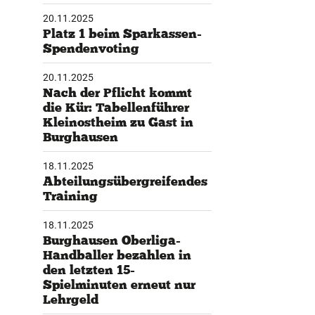
20.11.2025
tglieder-Service
Platz 1 beim Sparkassen-
Spendenvoting
ne Mitgliedschaft
wnloads
20.11.2025
teres
Nach der Pflicht kommt
die Kür: Tabellenführer
Kleinostheim zu Gast in
Burghausen
18.11.2025
Abteilungsübergreifendes
Training
18.11.2025
Burghausen Oberliga-
Handballer bezahlen in
den letzten 15-
Spielminuten erneut nur
Lehrgeld