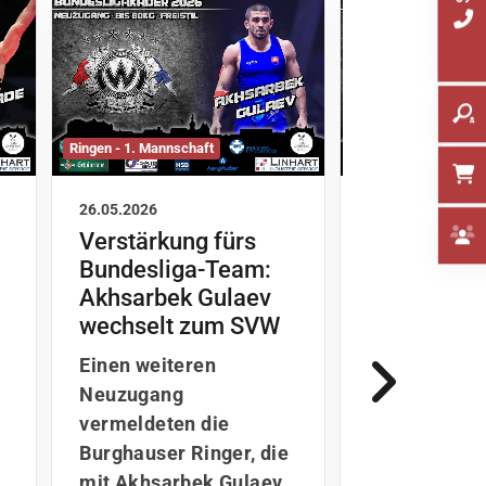
Ringen - 1. Mannschaft
Ringen - 1. Mannsch
26.05.2026
19.05.2026
Verstärkung fürs
Neue Ausr
Bundesliga-Team:
der Greco-
Akhsarbek Gulaev
Idris Ibaev
wechselt zum SVW
Baschir Ka
bleiben Bu
Einen weiteren
treu
Neuzugang
Der SV Wack
vermeldeten die
Burghausen s
Burghauser Ringer, die
starkes Zeic
mit Akhsarbek Gulaev