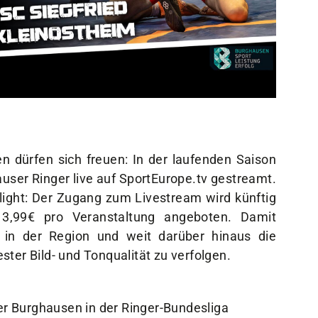
Sportangebote
Mi
Sportsuche
Dei
Abteilungen
Do
VitaSport
Wei
Kindersportschule
 dürfen sich freuen: In der laufenden Saison
ser Ringer live auf SportEurope.tv gestreamt.
ight: Der Zugang zum Livestream wird künftig
13,99€ pro Veranstaltung angeboten. Damit
 in der Region und weit darüber hinaus die
ter Bild- und Tonqualität zu verfolgen.
 Burghausen in der Ringer-Bundesliga