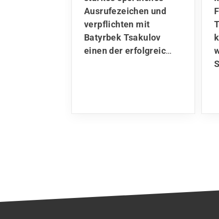
Ausrufezeichen und
F
verpflichten mit
T
Batyrbek Tsakulov
einen der erfolgreic
…
w
S