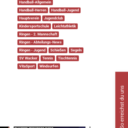
Handball-Allgemein
Handball-Herren
Handball-Jugend
Hauptverein
Jugendclub
Kindersportschule
Leichtathletik
Ringen - 2. Mannschaft
Ringen - Abteilungs-News
Ringen - Jugend
Schießen
Segeln
SV Wacker
Tennis
Tischtennis
VitaSport
Windsurfen
So erreichst du uns