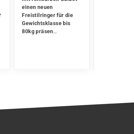
Kontinuität i
einen neuen
Kaderplanung
r
Freistilringer für die
Ibaev und Ba
Gewichtsklasse bis
Kartojev hab
80kg präsen
…
absolute Pu