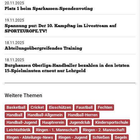
20.11.2025
Platz 1 beim Sparkassen-Spendenvoting
19.11.2025
Spannung pur: Der 10. Kampftag im Livestream auf
SPORTEUROPE.TV!
18.11.2025
Abteilungsübergreifendes Training
18.11.2025
Burghausen Oberliga-Handballer bezahlen in den letzten
15-Spielminuten erneut nur Lehrgeld
Weitere Themen
Basketball
Cricket
Eisschützen
Faustball
Fechten
Handball
Handball-Allgemein
Handball-Herren
Handball-Jugend
Hauptverein
Jugendclub
Kindersportschule
Leichtathletik
Ringen - 1. Mannschaft
Ringen - 2. Mannschaft
Ringen - Abteilungs-News
Ringen - Jugend
Schießen
Segeln