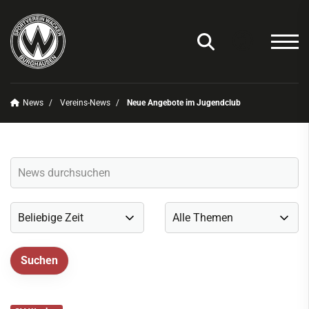
News
Vereins-News
Neue Angebote im Jugendclub
Unser Verein
News
Vereins-News
Sommerfest 2025
Vereins-App/Vereinszeitung
Onlineshop
Sportdeutschland-News
Sportangebot