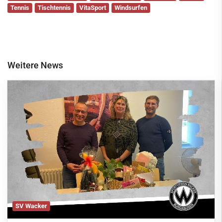
Tennis
Tischtennis
VitaSport
Windsurfen
Weitere News
SV Wacker