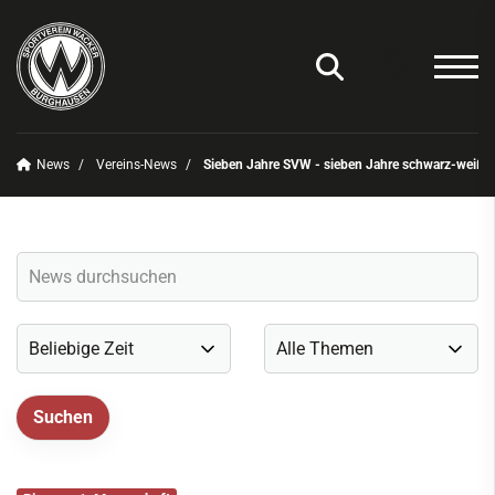
News
Vereins-News
Sieben Jahre SVW - sieben Jahre schwarz-weiß: 
Unser Verein
News
Vereins-News
Sommerfest 2025
Vereins-App/Vereinszeitung
Onlineshop
Sportdeutschland-News
Sportangebot