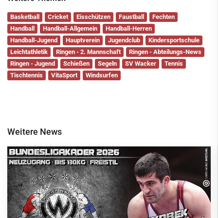
Basketball
Cricket
Eisschützen
Faustball
Fechten
Handball
Handball-Allgemein
Handball-Herren
Handball-Jugend
Hauptverein
Jugendclub
Kindersportschule
Leichtathletik
Ringen - 2. Mannschaft
Ringen - Abteilungs-News
Ringen - Jugend
Schießen
Segeln
SV Wacker
Tennis
Tischtennis
VitaSport
Windsurfen
Weitere News