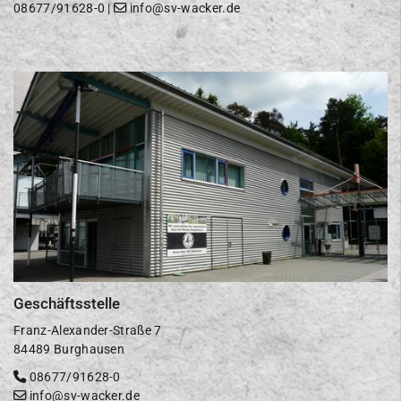
08677/91628-0
|
info@sv-wacker.de
Geschäftsstelle
Franz-Alexander-Straße 7
84489 Burghausen
08677/91628-0
info@sv-wacker.de