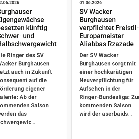
2.06.2026
01.06.2026
Burghauser
SV Wacker
Eigengewächse
Burghausen
esetzen künftig
verpflichtet Freistil-
Schwer- und
Europameister
Halbschwergewicht
Aliabbas Rzazade
ie Ringer des SV
Der SV Wacker
acker Burghausen
Burghausen sorgt mit
etzt auch in Zukunft
einer hochkarätigen
onsequent auf die
Neuverpflichtung für
örderung eigener
Aufsehen in der
alente: Ab der
Ringer-Bundesliga: Zu
kommenden Saison
kommenden Saison
erden das
wird der aserbaids
…
chwergewic
…