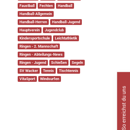
Faustball
Fechten
Handball
Handball-Allgemein
Handball-Herren
Handball-Jugend
Hauptverein
Jugendclub
Kindersportschule
Leichtathletik
Ringen - 2. Mannschaft
Ringen - Abteilungs-News
Ringen - Jugend
Schießen
Segeln
SV Wacker
Tennis
Tischtennis
VitaSport
Windsurfen
So erreichst du uns