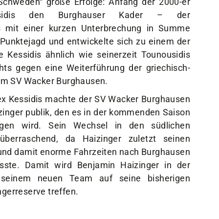
Schweden“ große Erfolge: Anfang der 2000-er
ousidis den Burghauser Kader – der
s mit einer kurzen Unterbrechung in Summe
Punktejagd und entwickelte sich zu einem der
te Kessidis ähnlich wie seinerzeit Tounousidis
hts gegen eine Weiterführung der griechisch-
eim SV Wacker Burghausen.
ex Kessidis machte der SV Wacker Burghausen
inger publik, den es in der kommenden Saison
gen wird. Sein Wechsel in den südlichen
berraschend, da Haizinger zuletzt seinen
 und damit enorme Fahrzeiten nach Burghausen
sste. Damit wird Benjamin Haizinger in der
 seinem neuen Team auf seine bisherigen
erreserve treffen.