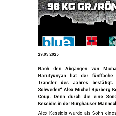
Unser Verein
Der Verein
Das sind wir
Jobs
Sportstätten
29.05.2025
Nach den Abgängen von Micha
Harutyunyan hat der fünffache
Transfer des Jahres bestätigt.
Schweden“ Alex Michel Bjurberg K
Coup. Denn durch die eine Sond
Kessidis in der Burghauser Mannsch
Alex Kessidis wurde als Sohn eine