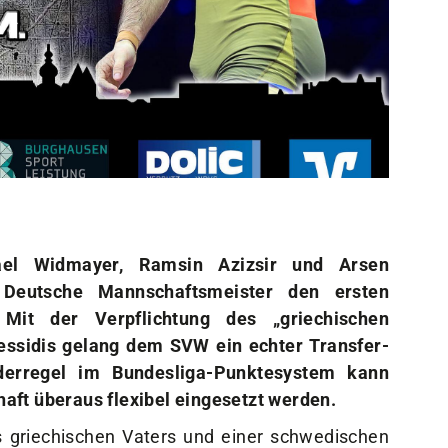
Sportangebote
Mi
Sportsuche
Dei
Abteilungen
Do
VitaSport
Wei
Kindersportschule
el Widmayer, Ramsin Azizsir und Arsen
 Deutsche Mannschaftsmeister den ersten
 Mit der Verpflichtung des „griechischen
essidis gelang dem SVW ein echter Transfer-
erregel im Bundesliga-Punktesystem kann
aft überaus flexibel eingesetzt werden.
s griechischen Vaters und einer schwedischen