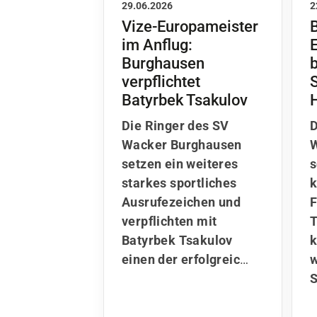
29.06.2026
2
Vize-Europameister
im Anflug:
Burghausen
b
verpflichtet
Batyrbek Tsakulov
Die Ringer des SV
D
Wacker Burghausen
W
setzen ein weiteres
s
starkes sportliches
k
Ausrufezeichen und
F
verpflichten mit
T
Batyrbek Tsakulov
einen der erfolgreic
…
w
S