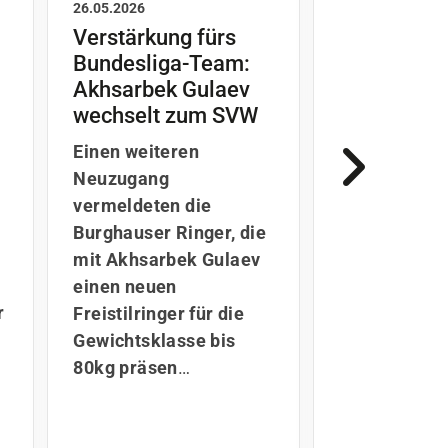
26.05.2026
19.05.2026
Verstärkung fürs
Neue Ausr
Bundesliga-Team:
der Greco-
Akhsarbek Gulaev
Idris Ibaev
wechselt zum SVW
Baschir Ka
bleiben Bu
Einen weiteren
treu
Neuzugang
Der SV Wack
vermeldeten die
Burghausen s
Burghauser Ringer, die
starkes Zeic
mit Akhsarbek Gulaev
Kontinuität i
einen neuen
Kaderplanung
r
Freistilringer für die
Ibaev und Ba
Gewichtsklasse bis
Kartojev hab
80kg präsen
…
absolute Pu