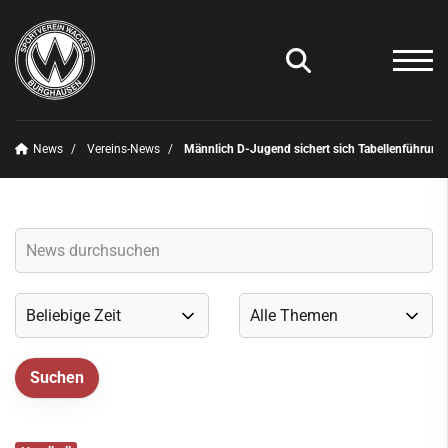
News
Vereins-News
Männlich D-Jugend sichert sich Tabellenführung
Unser Verein
News
Vereins-News
Sommerfest 2025
Vereins-App/Vereinszeitung
Onlineshop
Sportdeutschland-News
Sportangebot