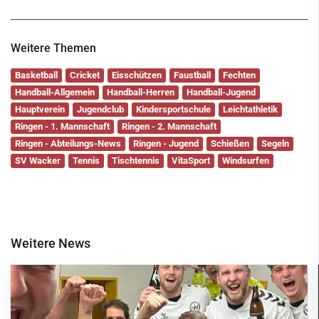
Weitere Themen
Basketball
Cricket
Eisschützen
Faustball
Fechten
Handball-Allgemein
Handball-Herren
Handball-Jugend
Hauptverein
Jugendclub
Kindersportschule
Leichtathletik
Ringen - 1. Mannschaft
Ringen - 2. Mannschaft
Ringen - Abteilungs-News
Ringen - Jugend
Schießen
Segeln
SV Wacker
Tennis
Tischtennis
VitaSport
Windsurfen
Weitere News