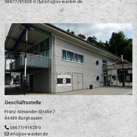
08677/91628-0
|
info@sv-wacker.de
Geschäftsstelle
Franz-Alexander-Straße 7
84489 Burghausen
08677/91628-0
info@sv-wacker.de