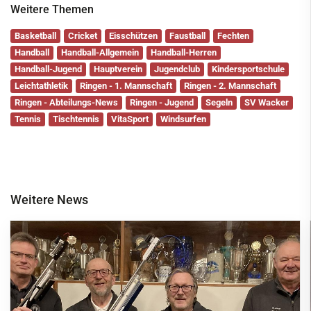
Weitere Themen
Basketball
Cricket
Eisschützen
Faustball
Fechten
Handball
Handball-Allgemein
Handball-Herren
Handball-Jugend
Hauptverein
Jugendclub
Kindersportschule
Leichtathletik
Ringen - 1. Mannschaft
Ringen - 2. Mannschaft
Ringen - Abteilungs-News
Ringen - Jugend
Segeln
SV Wacker
Tennis
Tischtennis
VitaSport
Windsurfen
Weitere News