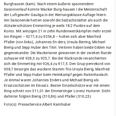
Burghausen (kam). Nach einem äußerst spannendem
Saisonverlauf konnte Wacker Burg-hausen I die Meisterschaft
der Luftgewehr-Gauliga in der Wertungsklasse Auflage feiern.
Am Saisonende hatten sowohl die Salzachstädter als auch die
Alztalerschützen Emmerting je-weils 18:2 Punkte auf dem
Konto. Mit winzigen 21 in zehn Rundenwettkämpfen mehr erziel-
ten Ringen – 9277,4 zu 9256,8 – holten sich aber Manfred
Pfaller (von links), Johannes En-ders, Ursula Biering, Michael
Bierig und Sepp Huber den Titel. Verloren haben beide Gilden nur
gegeneinander. Die Wackerianer gewannen in der zweiten Runde
zuhause mit 928,3 zu 925,7. Bei der Rückrunde revanchierten
sich die Emmerting mit 926,4 zu 917,5. Den Grup-penrekord von
938,7 besorgte das wackere Stamm-Trio Ursula Bierig, Manfred
Pfaller und Sepp Huber beim Heimkampf gegen Raitenhaslach.
Je einmal waren Johannes Enders und Michael Bierig als
Ersatzschützen im Einsatz. Bester Einzelschütze war mit einem
Ring-schnitt von 311,01 der Emmertinger Lorenz Hutterer. Dicht
dahinter folgten Bierig (310,86) und Pfaller (310,23).
Foto(s): PresseService Albert Kamhuber