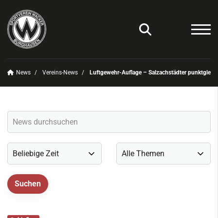
News
Vereins-News
Luftgewehr-Auflage – Salzachstädter punktgleich 
Unser Verein
News
Vereins-News
Sommerfest 2025
Vereins-App/Vereinszeitung
Onlineshop
Sportdeutschland-News
Sportangebot