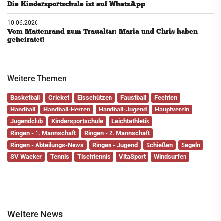
Die Kindersportschule ist auf WhatsApp
10.06.2026
Vom Mattenrand zum Traualtar: Maria und Chris haben
geheiratet!
Weitere Themen
Basketball
Cricket
Eisschützen
Faustball
Fechten
Handball
Handball-Herren
Handball-Jugend
Hauptverein
Jugendclub
Kindersportschule
Leichtathletik
Ringen - 1. Mannschaft
Ringen - 2. Mannschaft
Ringen - Abteilungs-News
Ringen - Jugend
Schießen
Segeln
SV Wacker
Tennis
Tischtennis
VitaSport
Windsurfen
Weitere News