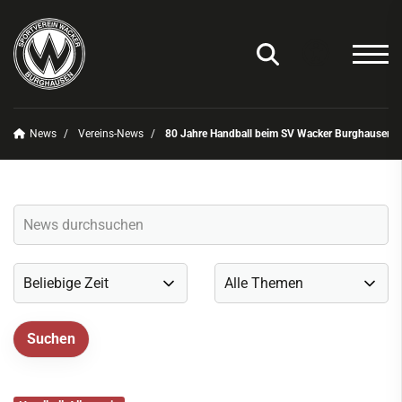
News
Vereins-News
80 Jahre Handball beim SV Wacker Burghausen
Unser Verein
News
Vereins-News
Sommerfest 2025
Vereins-App/Vereinszeitung
Onlineshop
Sportdeutschland-News
Sportangebot