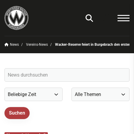
News
Vereins-News
Wacker-Reserve feiert in Burgebrach den ersten 
Unser Verein
News
Vereins-News
Sommerfest 2025
Vereins-App/Vereinszeitung
Onlineshop
Sportdeutschland-News
Sportangebot