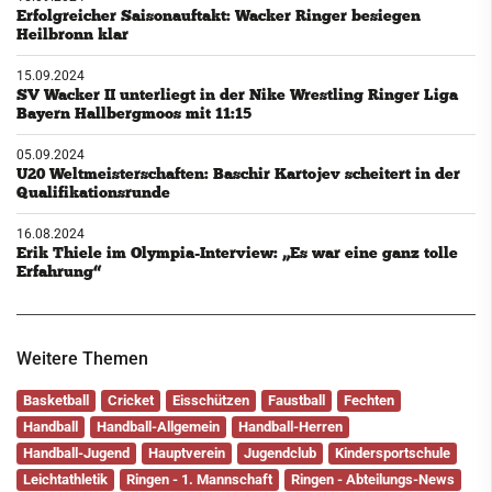
Erfolgreicher Saisonauftakt: Wacker Ringer besiegen
Heilbronn klar
15.09.2024
SV Wacker II unterliegt in der Nike Wrestling Ringer Liga
Bayern Hallbergmoos mit 11:15
05.09.2024
U20 Weltmeisterschaften: Baschir Kartojev scheitert in der
Qualifikationsrunde
16.08.2024
Erik Thiele im Olympia-Interview: „Es war eine ganz tolle
Erfahrung“
Weitere Themen
Basketball
Cricket
Eisschützen
Faustball
Fechten
Handball
Handball-Allgemein
Handball-Herren
Handball-Jugend
Hauptverein
Jugendclub
Kindersportschule
Leichtathletik
Ringen - 1. Mannschaft
Ringen - Abteilungs-News