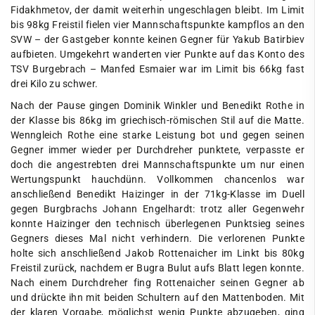
Fidakhmetov, der damit weiterhin ungeschlagen bleibt. Im Limit
bis 98kg Freistil fielen vier Mannschaftspunkte kampflos an den
SVW – der Gastgeber konnte keinen Gegner für Yakub Batirbiev
aufbieten. Umgekehrt wanderten vier Punkte auf das Konto des
TSV Burgebrach – Manfed Esmaier war im Limit bis 66kg fast
drei Kilo zu schwer.
Nach der Pause gingen Dominik Winkler und Benedikt Rothe in
der Klasse bis 86kg im griechisch-römischen Stil auf die Matte.
Wenngleich Rothe eine starke Leistung bot und gegen seinen
Gegner immer wieder per Durchdreher punktete, verpasste er
doch die angestrebten drei Mannschaftspunkte um nur einen
Wertungspunkt hauchdünn. Vollkommen chancenlos war
anschließend Benedikt Haizinger in der 71kg-Klasse im Duell
gegen Burgbrachs Johann Engelhardt: trotz aller Gegenwehr
konnte Haizinger den technisch überlegenen Punktsieg seines
Gegners dieses Mal nicht verhindern. Die verlorenen Punkte
holte sich anschließend Jakob Rottenaicher im Linkt bis 80kg
Freistil zurück, nachdem er Bugra Bulut aufs Blatt legen konnte.
Nach einem Durchdreher fing Rottenaicher seinen Gegner ab
und drückte ihn mit beiden Schultern auf den Mattenboden. Mit
der klaren Vorgabe, möglichst wenig Punkte abzugeben, ging