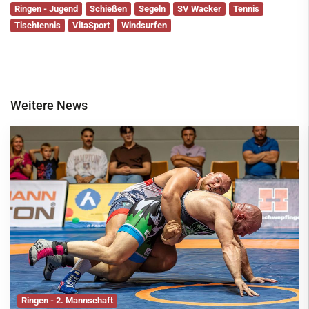
Ringen - Jugend
Schießen
Segeln
SV Wacker
Tennis
Tischtennis
VitaSport
Windsurfen
Weitere News
Ringen - 2. Mannschaft