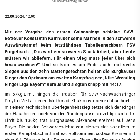
Auswärtserfolg sicher.
22.09.2024
, 12:00
Mit der Vorgabe des ersten Saisonsiegs schickte SVW-
Betreuer Konstantin Kainhuber seine Mannen in den schweren
Auswärtskampf beim letztjährigen Tabellennachbarn TSV
Burgebrach: „Das wird ein schweres Stück Arbeit, aber heute
müssen wir abliefern. Für einen Sieg muss jeder über sich
hinauswachsen!“ Und so kam es am Ende auch: mit sechs
Siegen aus den zehn Mattengefechten holten die Burghauser
Ringer das Optimum am zweiten Kampftag der „Nike Wrestling
Ringer Liga Bayern“ heraus und siegten knapp mit 14:17.
Im 57kg-Limit hingen die Trauben für SVW-Nachwuchsringer
Dmytro Vertai gegen Mukhmad Khakimov unerreichbar hoch –
mit einem technischen Überlegenheitssieg setzte sich der Ringer
der Hausherren noch vor der Rundenpause vorzeitig durch. Im
Limit bis 130kg traf Burghauses Alexander Kreimer auf Jens
Bayer. Die beiden Schwergewichte egalisierten sich vor allem im
ersten Kampfabschnitt nahezu vollkommen, sodass Kreimer mit