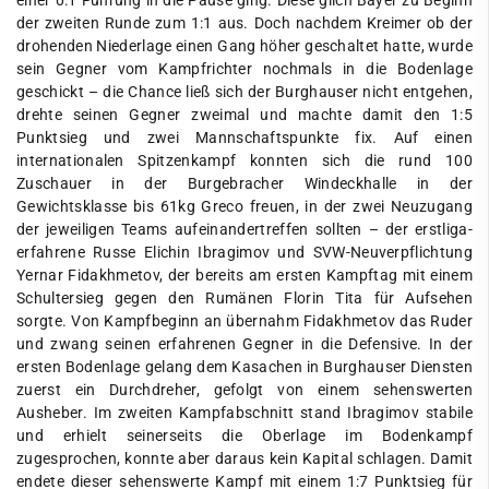
einer 0:1 Führung in die Pause ging. Diese glich Bayer zu Beginn
der zweiten Runde zum 1:1 aus. Doch nachdem Kreimer ob der
drohenden Niederlage einen Gang höher geschaltet hatte, wurde
sein Gegner vom Kampfrichter nochmals in die Bodenlage
geschickt – die Chance ließ sich der Burghauser nicht entgehen,
drehte seinen Gegner zweimal und machte damit den 1:5
Punktsieg und zwei Mannschaftspunkte fix. Auf einen
internationalen Spitzenkampf konnten sich die rund 100
Zuschauer in der Burgebracher Windeckhalle in der
Gewichtsklasse bis 61kg Greco freuen, in der zwei Neuzugang
der jeweiligen Teams aufeinandertreffen sollten – der erstliga-
erfahrene Russe Elichin Ibragimov und SVW-Neuverpflichtung
Yernar Fidakhmetov, der bereits am ersten Kampftag mit einem
Schultersieg gegen den Rumänen Florin Tita für Aufsehen
sorgte. Von Kampfbeginn an übernahm Fidakhmetov das Ruder
und zwang seinen erfahrenen Gegner in die Defensive. In der
ersten Bodenlage gelang dem Kasachen in Burghauser Diensten
zuerst ein Durchdreher, gefolgt von einem sehenswerten
Ausheber. Im zweiten Kampfabschnitt stand Ibragimov stabile
und erhielt seinerseits die Oberlage im Bodenkampf
zugesprochen, konnte aber daraus kein Kapital schlagen. Damit
endete dieser sehenswerte Kampf mit einem 1:7 Punktsieg für