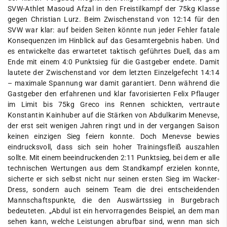
SVW-Athlet Masoud Afzal in den Freistilkampf der 75kg Klasse
gegen Christian Lurz. Beim Zwischenstand von 12:14 für den
SVW war klar: auf beiden Seiten könnte nun jeder Fehler fatale
Konsequenzen im Hinblick auf das Gesamtergebnis haben. Und
es entwickelte das erwartetet taktisch geführtes Duell, das am
Ende mit einem 4:0 Punktsieg für die Gastgeber endete. Damit
lautete der Zwischenstand vor dem letzten Einzelgefecht 14:14
– maximale Spannung war damit garantiert. Denn während die
Gastgeber den erfahrenen und klar favorisierten Felix Pflauger
im Limit bis 75kg Greco ins Rennen schickten, vertraute
Konstantin Kainhuber auf die Stärken von Abdulkarim Menevse,
der erst seit wenigen Jahren ringt und in der vergangen Saison
keinen einzigen Sieg feiern konnte. Doch Menevse bewies
eindrucksvoll, dass sich sein hoher Trainingsfleiß auszahlen
sollte. Mit einem beeindruckenden 2:11 Punktsieg, bei dem er alle
technischen Wertungen aus dem Standkampf erzielen konnte,
sicherte er sich selbst nicht nur seinen ersten Sieg im Wacker-
Dress, sondern auch seinem Team die drei entscheidenden
Mannschaftspunkte, die den Auswärtssieg in Burgebrach
bedeuteten. „Abdul ist ein hervorragendes Beispiel, an dem man
sehen kann, welche Leistungen abrufbar sind, wenn man sich