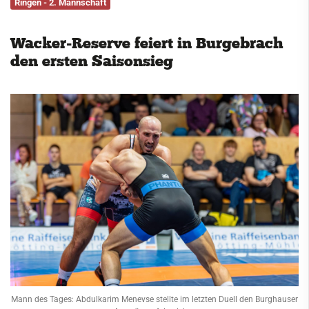
Ringen - 2. Mannschaft
Service
Wacker-Reserve feiert in Burgebrach
Kontakt
den ersten Saisonsieg
Mann des Tages: Abdulkarim Menevse stellte im letzten Duell den Burghauser