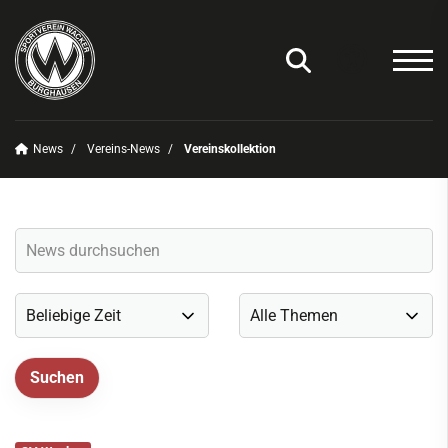
News
Vereins-News
Vereinskollektion
Unser Verein
News
Vereins-News
Sommerfest 2025
Vereins-App/Vereinszeitung
Onlineshop
Sportdeutschland-News
Sportangebot