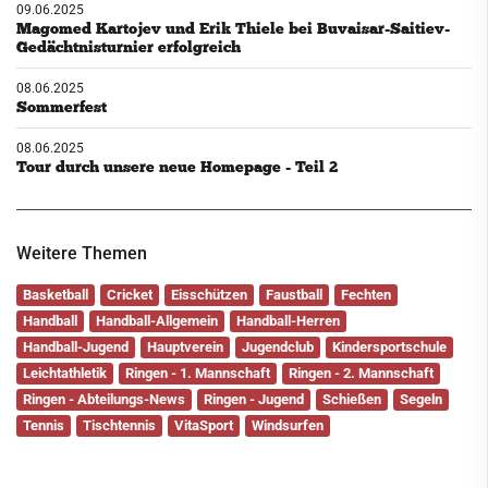
09.06.2025
Magomed Kartojev und Erik Thiele bei Buvaisar-Saitiev-
Gedächtnisturnier erfolgreich
08.06.2025
Sommerfest
08.06.2025
Tour durch unsere neue Homepage - Teil 2
Weitere Themen
Basketball
Cricket
Eisschützen
Faustball
Fechten
Handball
Handball-Allgemein
Handball-Herren
Handball-Jugend
Hauptverein
Jugendclub
Kindersportschule
Leichtathletik
Ringen - 1. Mannschaft
Ringen - 2. Mannschaft
Ringen - Abteilungs-News
Ringen - Jugend
Schießen
Segeln
Tennis
Tischtennis
VitaSport
Windsurfen