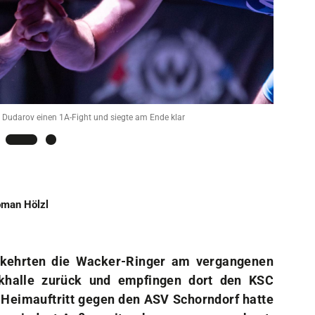
Sportangebote
Mi
Sportsuche
Dei
Abteilungen
Do
VitaSport
Wei
Kindersportschule
 Dudarov einen 1A-Fight und siegte am Ende klar
man Hölzl
 kehrten die Wacker-Ringer am vergangenen
rkhalle zurück und empfingen dort den KSC
Heimauftritt gegen den ASV Schorndorf hatte
zumindest Außenseiterchancen ausgerechnet.