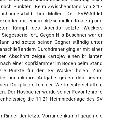
5 nach Punkten. Beim Zwischenstand von 3:17
Aushängeschild Tim Müller. Der SVW-Athlet
ekunden mit einem blitzschnellen Kopfzug und
etzten Kampf des Abends setzte Wackers
e Siegesserie fort. Gegen Nils Buschner war er
ann und setzte seinen Gegner ständig unter
nschließendem Durchdreher ging er mit einer
en Abschnitt zeigte Kartojev einen brillanten
 nach einer Kopfklammer im Boden beim Stand
itere Punkte für den SV Wacker holen. Zum
die undankbare Aufgabe gegen den besten
en Drittplatzierten der Weltmeisterschaften,
en. Der Hösbacher wurde seiner Favoritenrolle
genheitssieg die 11:21 Heimniederlage des SV
r-Ringer der letzte Vorrundenkampf gegen die