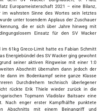
latz Europameisterschaft 2021 – eine Bilanz,
der im wahrsten Sinne des Wortes sein letztes
 wurde unter tosendem Applaus der Zuschauer
rkennung, die er sich über Jahre hinweg mit
edingungslosem Einsatz für den SV Wacker
 im 61kg Greco-Limit hatte es Fabian Schmitt
as Energiebündel des SV Wacker ging gewohnt
rund seiner aktiven Ringweise mit einer 1:0
zweiten Abschnitt übernahm dann jedoch der
nnte dann im Bodenkampf seine ganze Klasse
eren Durchdrehern technisch überlegener
icht rückte Erik Thiele wieder zurück in die
garischen Topmann Vladislav Baitsaev eine
t. Nach enger erster Kampfhälfte punktete
n Abschnitts mit einem Beinangriff und