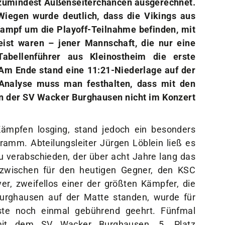
Wiegen wurde deutlich, dass die Vikings aus
Kampf um die Playoff-Teilnahme befinden, mit
eist waren – jener Mannschaft, die nur eine
bellenführer aus Kleinostheim die erste
Am Ende stand eine 11:21-Niederlage auf der
 Analyse muss man festhalten, dass mit den
en der SV Wacker Burghausen nicht im Konzert
ämpfen losging, stand jedoch ein besonders
mm. Abteilungsleiter Jürgen Löblein ließ es
zu verabschieden, der über acht Jahre lang das
nzwischen für den heutigen Gegner, den KSC
r, zweifellos einer der größten Kämpfer, die
urghausen auf der Matte standen, wurde für
ste noch einmal gebührend geehrt. Fünfmal
mit dem SV Wacker Burghausen, 5. Platz