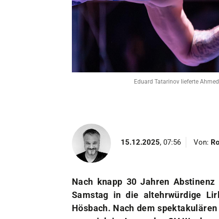
Unser Verein
Der Verein
Das sind wir
Jobs
Sportstätten
Eduard Tatarinov lieferte Ahmed
15.12.2025
, 07:56
Von:
Ro
Nach knapp 30 Jahren Abstinenz
Samstag in die altehrwürdige Li
Hösbach. Nach dem spektakulären 
man sich im Lager des SV Wacker 