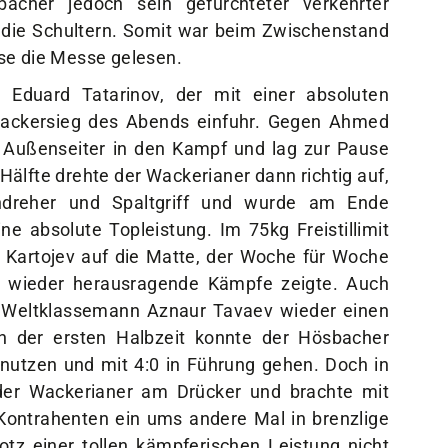
die Schultern. Somit war beim Zwischenstand
se die Messe gelesen.
 Eduard Tatarinov, der mit einer absoluten
Wackersieg des Abends einfuhr. Gegen Ahmed
r Außenseiter in den Kampf und lag zur Pause
 Hälfte drehte der Wackerianer dann richtig auf,
chdreher und Spaltgriff und wurde am Ende
ine absolute Topleistung. Im 75kg Freistillimit
Kartojev auf die Matte, der Woche für Woche
r wieder herausragende Kämpfe zeigte. Auch
n Weltklassemann Aznaur Tavaev wieder einen
n der ersten Halbzeit konnte der Hösbacher
nutzen und mit 4:0 in Führung gehen. Doch in
der Wackerianer am Drücker und brachte mit
Kontrahenten ein ums andere Mal in brenzlige
otz einer tollen kämpferischen Leistung nicht