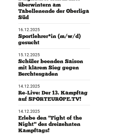
überwintern am
Tabellenende der Oberliga
tglieder-Service
Süd
ne Mitgliedschaft
16.12.2025
wnloads
Sportlehrer*in (m/w/d)
teres
gesucht
Michael Widmayer wurde von Jürgen Löblein offiziell verabsc
15.12.2025
Schüler beenden Saison
mit klarem Sieg gegen
Berchtesgaden
14.12.2025
Re-Live: Der 13. Kampftag
auf SPORTEUROPE.TV!
14.12.2025
Erlebe den "Fight of the
Night" des dreizehnten
Kampftags!