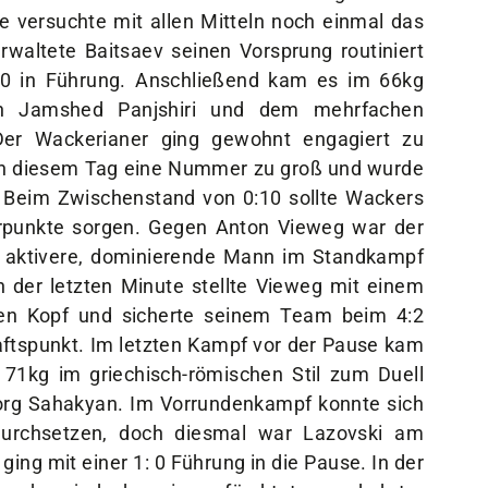
 versuchte mit allen Mitteln noch einmal das
waltete Baitsaev seinen Vorsprung routiniert
:0 in Führung. Anschließend kam es im 66kg
en Jamshed Panjshiri und dem mehrfachen
Der Wackerianer ging gewohnt engagiert zu
an diesem Tag eine Nummer zu groß und wurde
. Beim Zwischenstand von 0:10 sollte Wackers
erpunkte sorgen. Gegen Anton Vieweg war der
r aktivere, dominierende Mann im Standkampf
n der letzten Minute stellte Vieweg mit einem
en Kopf und sicherte seinem Team beim 4:2
ftspunkt. Im letzten Kampf vor der Pause kam
 71kg im griechisch-römischen Stil zum Duell
org Sahakyan. Im Vorrundenkampf konnte sich
durchsetzen, doch diesmal war Lazovski am
ng mit einer 1: 0 Führung in die Pause. In der
acher jedoch sein gefürchteter verkehrter