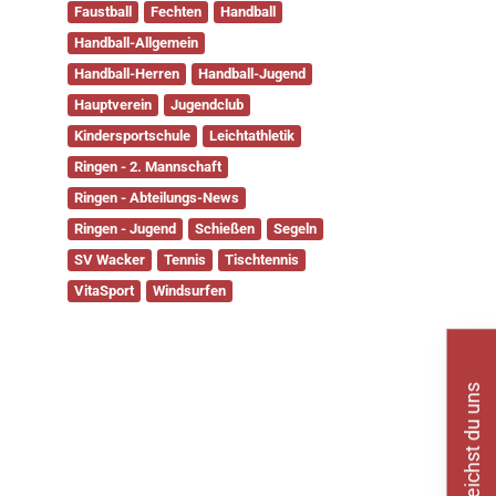
Handball-Allgemein
Handball-Herren
Handball-Jugend
Hauptverein
Jugendclub
Kindersportschule
Leichtathletik
Ringen - 2. Mannschaft
Ringen - Abteilungs-News
Ringen - Jugend
Schießen
Segeln
SV Wacker
Tennis
Tischtennis
VitaSport
Windsurfen
So erreichst du uns