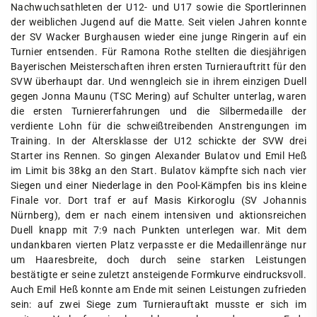
Nachwuchsathleten der U12- und U17 sowie die Sportlerinnen
der weiblichen Jugend auf die Matte. Seit vielen Jahren konnte
der SV Wacker Burghausen wieder eine junge Ringerin auf ein
Turnier entsenden. Für Ramona Rothe stellten die diesjährigen
Bayerischen Meisterschaften ihren ersten Turnierauftritt für den
SVW überhaupt dar. Und wenngleich sie in ihrem einzigen Duell
gegen Jonna Maunu (TSC Mering) auf Schulter unterlag, waren
die ersten Turniererfahrungen und die Silbermedaille der
verdiente Lohn für die schweißtreibenden Anstrengungen im
Training. In der Altersklasse der U12 schickte der SVW drei
Starter ins Rennen. So gingen Alexander Bulatov und Emil Heß
im Limit bis 38kg an den Start. Bulatov kämpfte sich nach vier
Siegen und einer Niederlage in den Pool-Kämpfen bis ins kleine
Finale vor. Dort traf er auf Masis Kirkoroglu (SV Johannis
Nürnberg), dem er nach einem intensiven und aktionsreichen
Duell knapp mit 7:9 nach Punkten unterlegen war. Mit dem
undankbaren vierten Platz verpasste er die Medaillenränge nur
um Haaresbreite, doch durch seine starken Leistungen
bestätigte er seine zuletzt ansteigende Formkurve eindrucksvoll.
Auch Emil Heß konnte am Ende mit seinen Leistungen zufrieden
sein: auf zwei Siege zum Turnierauftakt musste er sich im