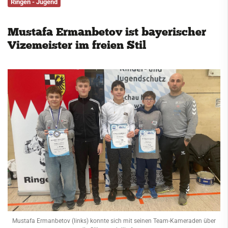
Ringen - Jugend
Service
Mustafa Ermanbetov ist bayerischer
Kontakt
Vizemeister im freien Stil
Mustafa Ermanbetov (links) konnte sich mit seinen Team-Kameraden über