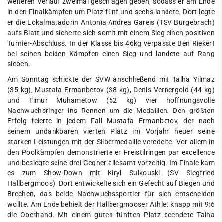
weiteren Verlauf zweimal geschlagen geben, sodass er am Ende
in den Finalkämpfen um Platz fünf und sechs landete. Dort legte
er die Lokalmatadorin Antonia Andrea Gareis (TSV Burgebrach)
aufs Blatt und sicherte sich somit mit einem Sieg einen positiven
Turnier-Abschluss. In der Klasse bis 46kg verpasste Ben Riekert
bei seinen beiden Kämpfen einen Sieg und landete auf Rang
sieben.
Am Sonntag schickte der SVW anschließend mit Talha Yilmaz
(35 kg), Mustafa Ermanbetov (38 kg), Denis Vernergold (44 kg)
und Timur Muhametow (52 kg) vier hoffnungsvolle
Nachwuchsringer ins Rennen um die Medaillen. Den größten
Erfolg feierte in jedem Fall Mustafa Ermanbetov, der nach
seinem undankbaren vierten Platz im Vorjahr heuer seine
starken Leistungen mit der Silbermedaille veredelte. Vor allem in
den Poolkämpfen demonstrierte er Freistilringen par excellence
und besiegte seine drei Gegner allesamt vorzeitig. Im Finale kam
es zum Show-Down mit Kiryl Sulkouski (SV Siegfried
Hallbergmoos). Dort entwickelte sich ein Gefecht auf Biegen und
Brechen, das beide Nachwuchssportler für sich entscheiden
wollte. Am Ende behielt der Hallbergmooser Athlet knapp mit 9:6
die Oberhand. Mit einem guten fünften Platz beendete Talha