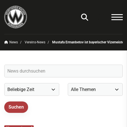
News
Vereins-News
Mustafa Ermanbetov ist bayerischer Vizemeister im
Unser Verein
News
Vereins-News
Sommerfest 2025
Vereins-App/Vereinszeitung
Onlineshop
Sportdeutschland-News
Sportangebot