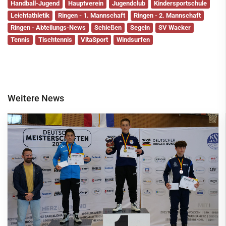
Handball-Jugend
Hauptverein
Jugendclub
Kindersportschule
Leichtathletik
Ringen - 1. Mannschaft
Ringen - 2. Mannschaft
Ringen - Abteilungs-News
Schießen
Segeln
SV Wacker
Tennis
Tischtennis
VitaSport
Windsurfen
Weitere News