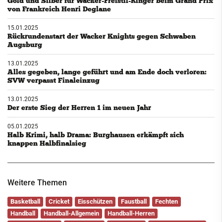
Gold und Silber für Wacker-Freistil-Ringer beim Grand Prix
von Frankreich Henri Deglane
15.01.2025
Rückrundenstart der Wacker Knights gegen Schwaben
Augsburg
13.01.2025
Alles gegeben, lange geführt und am Ende doch verloren:
SVW verpasst Finaleinzug
13.01.2025
Der erste Sieg der Herren 1 im neuen Jahr
05.01.2025
Halb Krimi, halb Drama: Burghausen erkämpft sich
knappen Halbfinalsieg
Weitere Themen
Basketball
Cricket
Eisschützen
Faustball
Fechten
Handball
Handball-Allgemein
Handball-Herren